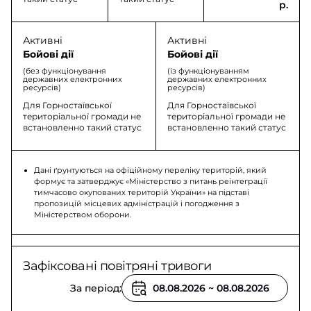
р.
Активні
Активні
Бойові дії
Бойові дії
(без функціонування
(із функціонуванням
державних електронних
державних електронних
ресурсів)
ресурсів)
Для Горностаївської
Для Горностаївської
територіальної громади не
територіальної громади не
встановленно такий статус
встановленно такий статус
Дані ґрунтуються на офіційному переліку територій, який
формує та затверджує «Міністерство з питань реінтеграції
тимчасово окупованих територій України» на підставі
пропозицій місцевих адміністрацій і погодження з
Міністерством оборони.
Зафіксовані повітряні тривоги
За період: