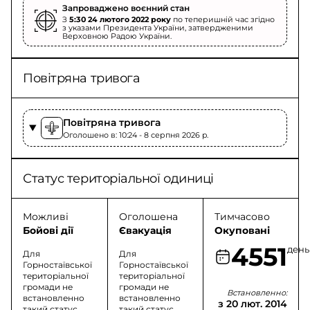
Запроваджено воєнний стан
З
5:30 24 лютого 2022 року
по теперишній час згідно
з указами Президента України, затвердженими
Верховною Радою України.
Повітряна тривога
Повітряна тривога
Оголошено в: 10:24 - 8 серпня 2026 p.
Статус територіальної одиниці
Можливі
Оголошена
Тимчасово
Бойові дії
Євакуація
Окуповані
4551
день
Для
Для
Горностаївської
Горностаївської
територіальної
територіальної
громади не
громади не
Встановленно:
встановленно
встановленно
з 20 лют. 2014
такий статус
такий статус