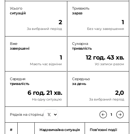
Усього
Тривають
ситуацій
зараз
2
1
За вибраний період
Без часу завершення
Вже
Сумарна
завершені
тривалість
1
12 год. 43 хв.
Мають час відміни
Усі записи разом
Середня
Середньо
тривалість
за день
6 год. 21 хв.
2,0
На одну ситуацію
За вибраний період
Рядків на сторінці
1
#
Надзвичайна ситуація
Повʼязані події