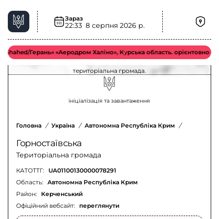
Зараз
22:33
8 серпня 2026 р.
Повітряна тривога у Горностаївська
територіальна громада – актуальна ситуація
hahed/Герань» «Аеродром Халіно», Курська область. орієнтовно у сер
Оновлення щодо повітряної тривоги у Горностаївська
територіальна громада.
ініціалізація та завантаження
Головна
/
Україна
/
Автономна Республіка Крим
/
Керченськ
Горностаївська
Територіальна громада
КАТОТТГ:
UA01100130000078291
Область:
Автономна Республіка Крим
Район:
Керченський
Офіційний вебсайт:
переглянути