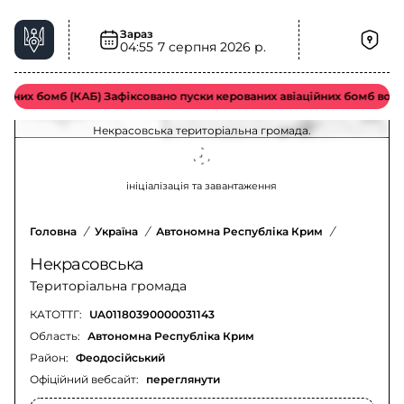
Зараз
04:55
7 серпня 2026 р.
Радіаційна небезпека у Некрасовська
територіальна громада – актуальна ситуація
йних бомб (КАБ) Зафіксовано пуски керованих авіаційних бомб ворож
Оновлення щодо радіаційної небезпеки у
Некрасовська територіальна громада.
ініціалізація та завантаження
Головна
/
Україна
/
Автономна Республіка Крим
/
Феодосійс
Некрасовська
Територіальна громада
КАТОТТГ:
UA01180390000031143
Область:
Автономна Республіка Крим
Район:
Феодосійський
Офіційний вебсайт:
переглянути