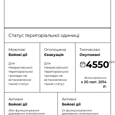
Статус територіальної одиниці
Можливі
Оголошена
Тимчасово
Бойові дії
Євакуація
Окуповані
4550
дні
Для
Для
Некрасовської
Некрасовської
територіальної
територіальної
громади не
громади не
Встановленно:
встановленно
встановленно
з 20 лют. 2014
такий статус
такий статус
р.
Активні
Активні
Бойові дії
Бойові дії
(без функціонування
(із функціонуванням
державних електронних
державних електронних