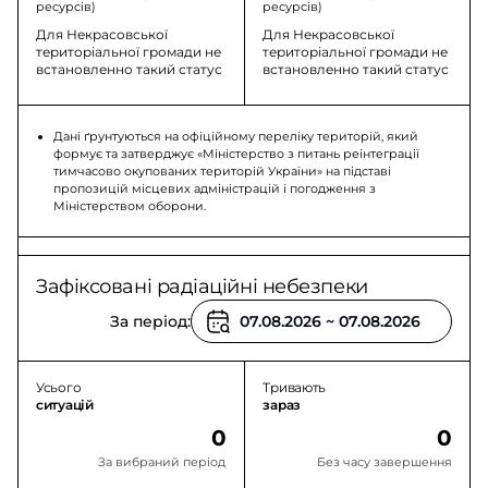
ресурсів)
ресурсів)
Для Некрасовської
Для Некрасовської
територіальної громади не
територіальної громади не
встановленно такий статус
встановленно такий статус
Дані ґрунтуються на офіційному переліку територій, який
формує та затверджує «Міністерство з питань реінтеграції
тимчасово окупованих територій України» на підставі
пропозицій місцевих адміністрацій і погодження з
Міністерством оборони.
Зафіксовані радіаційні небезпеки
За період:
Усього
Тривають
ситуацій
зараз
0
0
За вибраний період
Без часу завершення