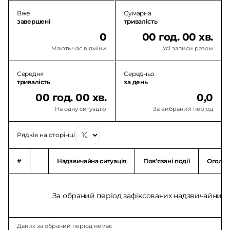
Вже
Сумарна
завершені
тривалість
0
00 год. 00 хв.
Мають час відміни
Усі записи разом
Середня
Середньо
тривалість
за день
00 год. 00 хв.
0,0
На одну ситуацію
За вибраний період
Рядків на сторінці
#
Надзвичайна ситуація
Повʼязані події
Оголо
За обраний період зафіксованих надзвичайних с
Даних за обраний період немає