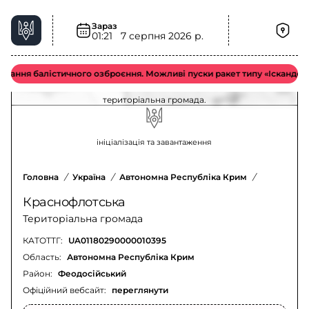
Зараз
01:21
7 серпня 2026 р.
Загроза артилерії у Краснофлотська
територіальна громада – актуальна ситуація
вання балістичного озброєння. Можливі пуски ракет типу «Іскандер-М 
Оновлення щодо загрози артилерії у Краснофлотська
територіальна громада.
ініціалізація та завантаження
Головна
/
Україна
/
Автономна Республіка Крим
/
Феодосійс
Краснофлотська
Територіальна громада
КАТОТТГ:
UA01180290000010395
Область:
Автономна Республіка Крим
Район:
Феодосійський
Офіційний вебсайт:
переглянути