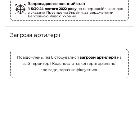
Запроваджено воєнний стан
З
5:30 24 лютого 2022 року
по теперишній час згідно
з указами Президента України, затвердженими
Верховною Радою України.
Загроза артилерії
Повідомлень, які б стосувалися
загрози артилерії
на
всій территорії Краснофлотської територіальної
громади, зараз не фіксується.