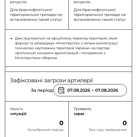
ресурсів)
ресурсів)
Для Краснофлотської
Для Краснофлотської
територіальної громади не
територіальної громади не
встановленно такий статус
встановленно такий статус
Дані ґрунтуються на офіційному переліку територій, який
формує та затверджує «Міністерство з питань реінтеграції
тимчасово окупованих територій України» на підставі
пропозицій місцевих адміністрацій і погодження з
Міністерством оборони.
Зафіксовані загрози артилерії
За період:
Усього
Тривають
ситуацій
зараз
0
0
За вибраний період
Без часу завершення