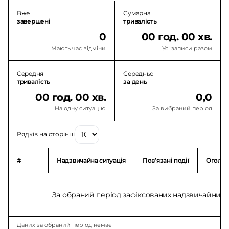
Вже
Сумарна
завершені
тривалість
0
00 год. 00 хв.
Мають час відміни
Усі записи разом
Середня
Середньо
тривалість
за день
00 год. 00 хв.
0,0
На одну ситуацію
За вибраний період
Рядків на сторінці
#
Надзвичайна ситуація
Повʼязані події
Оголо
За обраний період зафіксованих надзвичайних с
Даних за обраний період немає