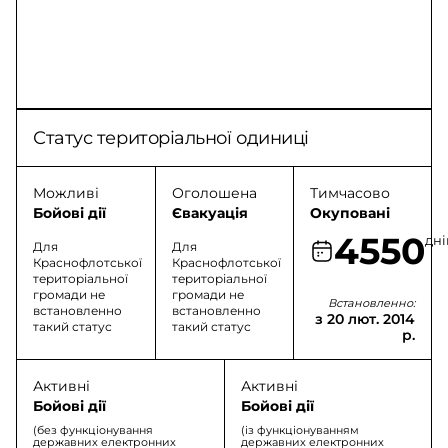
Статус територіальної одиниці
Можливі
Оголошена
Тимчасово
Бойові дії
Євакуація
Окуповані
4550
дні
Для
Для
Краснофлотської
Краснофлотської
територіальної
територіальної
громади не
громади не
Встановленно:
встановленно
встановленно
з 20 лют. 2014
такий статус
такий статус
р.
Активні
Активні
Бойові дії
Бойові дії
(без функціонування
(із функціонуванням
державних електронних
державних електронних