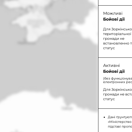
Можливі
Бойові дії
Для Зоркінсько
територіальної
громади не
встановленно 
статус
Активні
Бойові дії
(без функціонув
електронних рес
Для Зоркінсько
громади не вс
статус
Дані ґрунтуют
«Міністерство
підставі проп