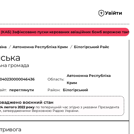
Увійти
Б) Зафіксовано пуски керованих авіаційних бомб ворожою тактичною 
аїна
/
Автономна Республіка Крим
/
Білогірський Район
/
нська
ьна громада
Автономна Республіка
040230000046436
Область:
Крим
айт:
переглянути
Район:
Білогірський
оваджено воєнний стан
24 лютого 2022 року
по теперишній час згідно з указами Президента
и, затвердженими Верховною Радою України.
 тривога