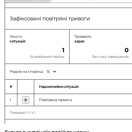
Зафіксовані повітряні тривоги
Усього
Тривають
ситуацій
зараз
1
0
За вибраний період
Без часу завершення
Рядків на сторінці
#
Надзвичайна ситуація
1
Повітряна тривога
Показано 1–1 з 1