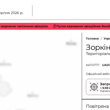
ерпня 2026 р.
рожою тактичною авіацією.
Пуски керованих авіаційних бомб (КА
Головна
/
Укр
Зоркі
Територіал
КАТОТТГ:
UA01
Офіційний вебс
Запр
З
5:30 
Україн
Повітряна