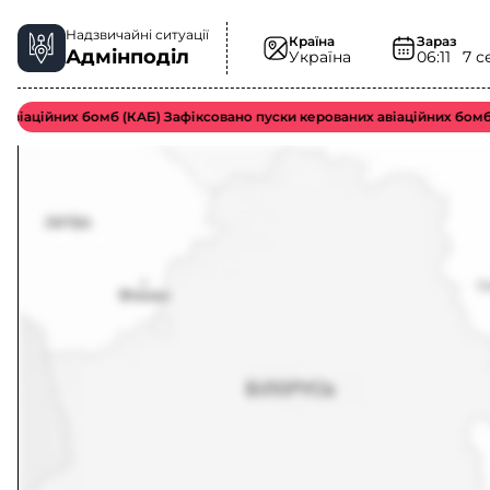
Надзвичайні ситуації
Країна
Зараз
Адмінподіл
Україна
06:11
7 с
аційних бомб (КАБ) Зафіксовано пуски керованих авіаційних бомб во