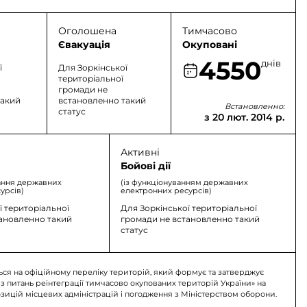
Оголошена
Тимчасово
Євакуація
Окуповані
4550
днів
ї
Для Зоркінської
територіальної
громади не
такий
встановленно такий
Встановленно:
статус
з 20 лют. 2014 р.
Активні
Бойові дії
ання державних
(із функціонуванням державних
урсів)
електронних ресурсів)
ї територіальної
Для Зоркінської територіальної
тановленно такий
громади не встановленно такий
статус
ься на офіційному переліку територій, який формує та затверджує
 з питань реінтеграції тимчасово окупованих територій України» на
озицій місцевих адміністрацій і погодження з Міністерством оборони.