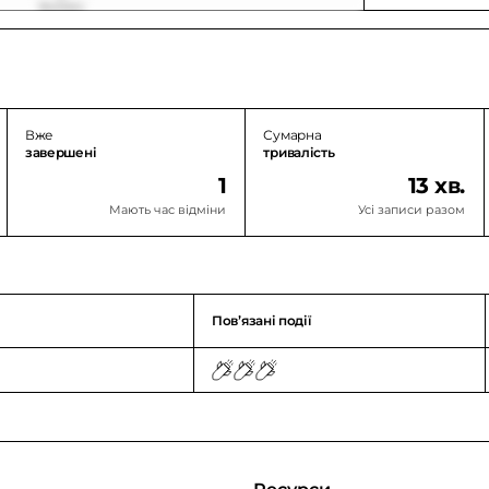
Вже
Сумарна
завершені
тривалість
1
13 хв.
Мають час відміни
Усі записи разом
Повʼязані події