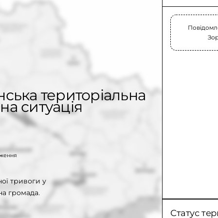
Повідомле
Зор
нська територіальна
на ситуація
таження
ої тривоги у
на громада.
Статус тер