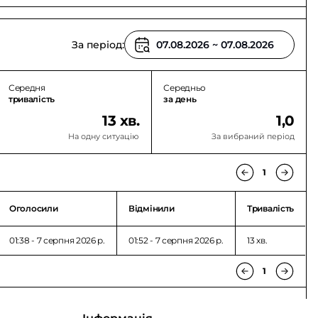
За період:
Середня
Середньо
тривалість
за день
13 хв.
1,0
На одну ситуацію
За вибраний період
1
Оголосили
Відмінили
Тривалість
01:38 - 7 серпня 2026 p.
01:52 - 7 серпня 2026 p.
13 хв.
1