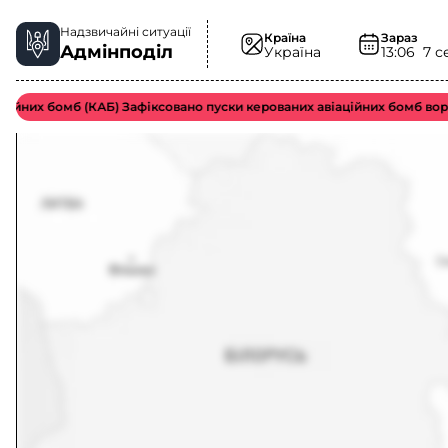
Надзвичайні ситуації
Країна
Зараз
Адмінподіл
Україна
13:06
7 с
них бомб (КАБ) Зафіксовано пуски керованих авіаційних бомб ворожо