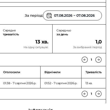
За період:
Середня
Середньо
тривалість
за день
13 хв.
1,0
На одну ситуацію
За вибраний період
1
Оголосили
Відмінили
Тривалість
01:38 - 7 серпня 2026 p.
01:52 - 7 серпня 2026 p.
13 хв.
1