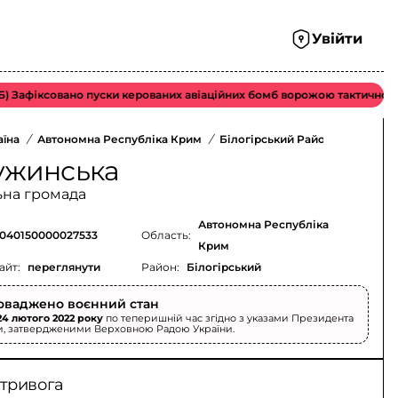
Увійти
афіксовано пуски керованих авіаційних бомб ворожою тактичною авіа
аїна
/
Автономна Республіка Крим
/
Білогірський Район
/
жинська
ьна громада
Автономна Республіка
040150000027533
Область:
Крим
айт:
переглянути
Район:
Білогірський
оваджено воєнний стан
24 лютого 2022 року
по теперишній час згідно з указами Президента
и, затвердженими Верховною Радою України.
 тривога