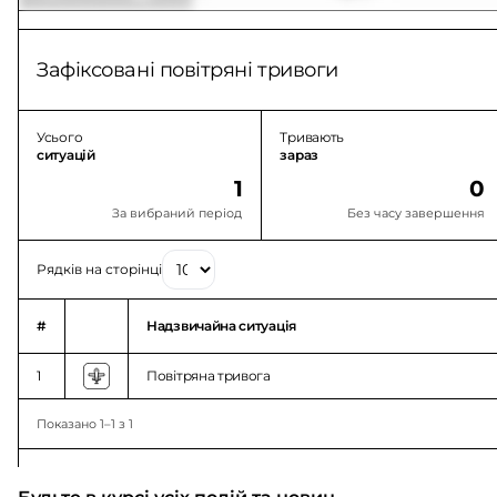
Зафіксовані повітряні тривоги
Усього
Тривають
ситуацій
зараз
1
0
За вибраний період
Без часу завершення
Рядків на сторінці
#
Надзвичайна ситуація
1
Повітряна тривога
Показано 1–1 з 1