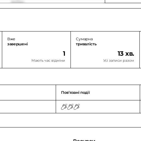
Вже
Сумарна
завершені
тривалість
1
13 хв.
Мають час відміни
Усі записи разом
Повʼязані події