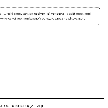
нь, які б стосувалися
повітряної тривоги
на всій территорії
жинської територіальної громади, зараз не фіксується.
иторіальної одиниці