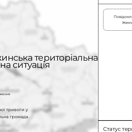
Повідомле
Жемчу
жинська територіальна
на ситуація
таження
ої тривоги у
ьна громада.
Статус тер