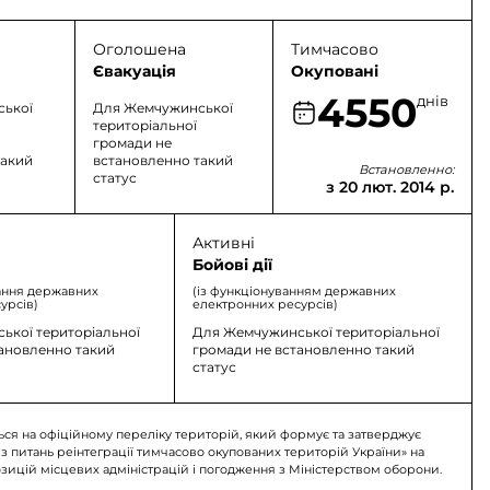
Оголошена
Тимчасово
Євакуація
Окуповані
4550
днів
ської
Для Жемчужинської
територіальної
громади не
такий
встановленно такий
Встановленно:
статус
з 20 лют. 2014 р.
Активні
Бойові дії
ання державних
(із функціонуванням державних
урсів)
електронних ресурсів)
ької територіальної
Для Жемчужинської територіальної
тановленно такий
громади не встановленно такий
статус
ься на офіційному переліку територій, який формує та затверджує
 з питань реінтеграції тимчасово окупованих територій України» на
озицій місцевих адміністрацій і погодження з Міністерством оборони.