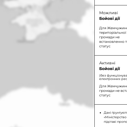
Можливі
Бойові дії
Для Жемчужин
територіальної
громади не
встановленно 
статус
Активні
Бойові дії
(без функціонув
електронних рес
Для Жемчужинс
громади не вс
статус
Дані ґрунтуют
«Міністерство
підставі проп