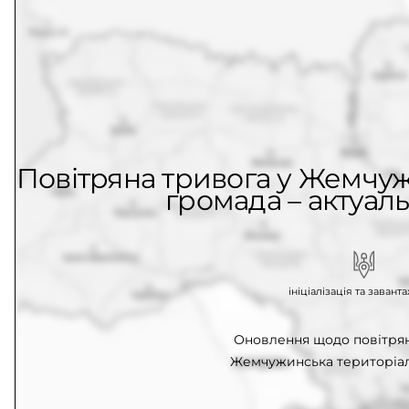
Повітряна тривога у Жемчу
громада – актуаль
ініціалізація та заван
Оновлення щодо повітрян
Жемчужинська територіал