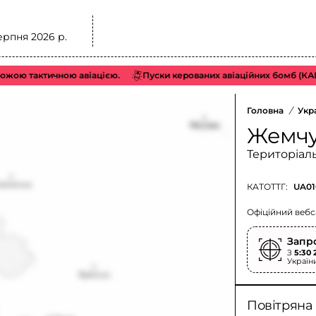
ерпня 2026 р.
ю тактичною авіацією.
Пуски керованих авіаційних бомб (КАБ) З
Головна
/
Укр
Жемчу
Територіал
КАТОТТГ:
UA01
Офіційний вебс
Запр
З
5:30 
Україн
Повітряна