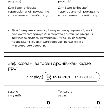
ресурсів)
ресурсів)
Для Зеленогірської
Для Зеленогірської
територіальної громади не
територіальної громади не
встановленно такий статус
встановленно такий статус
Дані ґрунтуються на офіційному переліку територій, який
формує та затверджує «Міністерство з питань реінтеграції
тимчасово окупованих територій України» на підставі
пропозицій місцевих адміністрацій і погодження з
Міністерством оборони.
Зафіксовані загрози дронів-камікадзе
FPV
За період:
Усього
Тривають
ситуацій
зараз
0
0