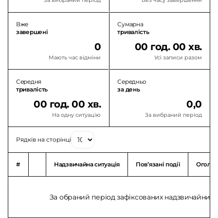
За вибраний період
Без часу завершення
Вже
Сумарна
завершені
тривалість
0
00 год. 00 хв.
Мають час відміни
Усі записи разом
Середня
Середньо
тривалість
за день
00 год. 00 хв.
0,0
На одну ситуацію
За вибраний період
Рядків на сторінці
#
Надзвичайна ситуація
Повʼязані події
Оголо
За обраний період зафіксованих надзвичайних с