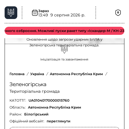
Зараз
Загроза дронів-камікадзе FPV у
13:49
9 серпня 2026 р.
Зеленогірська територіальна громада –
актуальна ситуація
ного озброєння. Можливі пуски ракет типу «Іскандер-М / КН-23 / С-30
Оновлення щодо загрози ударних БпЛА у
Зеленогірська територіальна громада.
ініціалізація та завантаження
Головна
/
Україна
/
Автономна Республіка Крим
/
Білогірсь
Зеленогірська
Територіальна громада
КАТОТТГ:
UA01040170000015760
Область:
Автономна Республіка Крим
Район:
Білогірський
Офіційний вебсайт:
переглянути