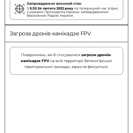
Запроваджено воєнний стан
З
5:30 24 лютого 2022 року
по теперишній час згідно
з указами Президента України, затвердженими
Верховною Радою України.
Загроза дронів-камікадзе FPV
Повідомлень, які б стосувалися
загрози дронів-
камікадзе FPV
на всій территорії Зеленогірської
територіальної громади, зараз не фіксується.