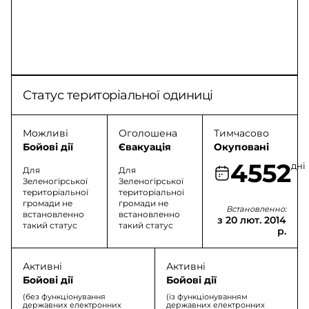
Статус територіальної одиниці
Можливі
Оголошена
Тимчасово
Бойові дії
Євакуація
Окуповані
4552
дні
Для
Для
Зеленогірської
Зеленогірської
територіальної
територіальної
громади не
громади не
Встановленно:
встановленно
встановленно
з 20 лют. 2014
такий статус
такий статус
р.
Активні
Активні
Бойові дії
Бойові дії
(без функціонування
(із функціонуванням
державних електронних
державних електронних