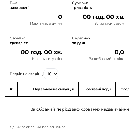
Вже
Сумарна
завершені
тривалість
0
00 год. 00 хв.
Мають час відміни
Усі записи разом
Середня
Середньо
тривалість
за день
00 год. 00 хв.
0,0
На одну ситуацію
За вибраний період
Рядків на сторінці
#
Надзвичайна ситуація
Повʼязані події
Оголо
За обраний період зафіксованих надзвичайних с
Даних за обраний період немає