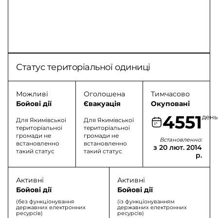
Статус територіальної одиниці
Можливі
Оголошена
Тимчасово
Бойові дії
Євакуація
Окуповані
4551
день
Для Якимівської
Для Якимівської
територіальної
територіальної
громади не
громади не
Встановленно:
встановленно
встановленно
з 20 лют. 2014
такий статус
такий статус
р.
Активні
Активні
Бойові дії
Бойові дії
(без функціонування
(із функціонуванням
державних електронних
державних електронних
ресурсів)
ресурсів)