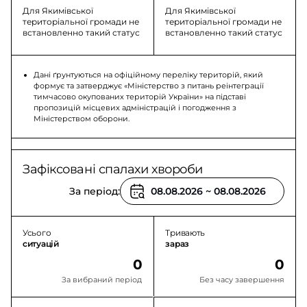
Для Якимівської
Для Якимівської
територіальної громади не
територіальної громади не
встановленно такий статус
встановленно такий статус
Дані ґрунтуються на офіційному переліку територій, який
формує та затверджує «Міністерство з питань реінтеграції
тимчасово окупованих територій України» на підставі
пропозицій місцевих адміністрацій і погодження з
Міністерством оборони.
Зафіксовані спалахи хвороби
За період:
Усього
Тривають
ситуацій
зараз
0
0
За вибраний період
Без часу завершення