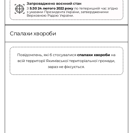
Запроваджено воєнний стан
З
5:30 24 лютого 2022 року
по теперишній час згідно
з указами Президента України, затвердженими
Верховною Радою України.
Спалахи хвороби
Повідомлень, які б стосувалися
спалахи хвороби
на
всій территорії Якимівської територіальної громади,
зараз не фіксується.