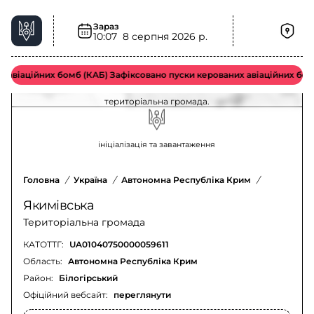
Зараз
10:07
8 серпня 2026 р.
Спалахи хвороби у Якимівська територіальна
громада – актуальна ситуація
авіаційних бомб (КАБ) Зафіксовано пуски керованих авіаційних бомб
Оновлення щодо спалахів хвороби у Якимівська
територіальна громада.
ініціалізація та завантаження
Головна
/
Україна
/
Автономна Республіка Крим
/
Білогірсь
Якимівська
Територіальна громада
КАТОТТГ:
UA01040750000059611
Область:
Автономна Республіка Крим
Район:
Білогірський
Офіційний вебсайт:
переглянути