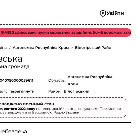
Увійти
АБ) Зафіксовано пуски керованих авіаційних бомб ворожою тактичною
аїна
/
Автономна Республіка Крим
/
Білогірський Район
/
вська
ьна громада
Автономна Республіка
040750000059611
Область:
Крим
айт:
переглянути
Район:
Білогірський
оваджено воєнний стан
24 лютого 2022 року
по теперишній час згідно з указами Президента
и, затвердженими Верховною Радою України.
небезпека