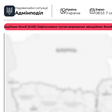
Надзвичайні ситуації
Країна
Зараз
Адмінподіл
Україна
08:53
7 с
аційних бомб (КАБ) Зафіксовано пуски керованих авіаційних бомб в