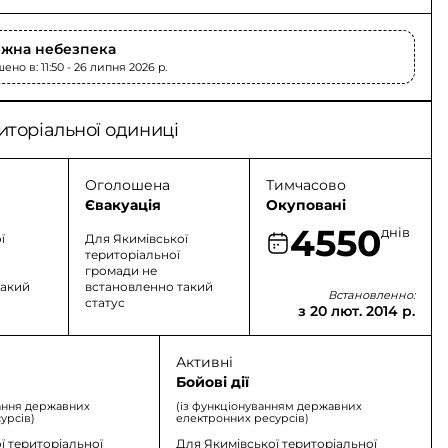
жна небезпека
но в: 11:50 - 26 липня 2026 p.
иторіальної одиниці
Оголошена
Тимчасово
Євакуація
Окуповані
4550
днів
ї
Для Якимівської
територіальної
громади не
такий
встановленно такий
Встановленно:
статус
з 20 лют. 2014 р.
Активні
Бойові дії
ання державних
(із функціонуванням державних
урсів)
електронних ресурсів)
ї територіальної
Для Якимівської територіальної