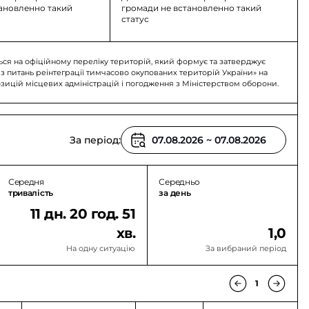
тановленно такий
громади не встановленно такий
статус
ься на офіційному переліку територій, який формує та затверджує
 з питань реінтеграції тимчасово окупованих територій України» на
озицій місцевих адміністрацій і погодження з Міністерством оборони.
За період:
Середня
Середньо
тривалість
за день
11 дн. 20 год. 51
хв.
1,0
На одну ситуацію
За вибраний період
1