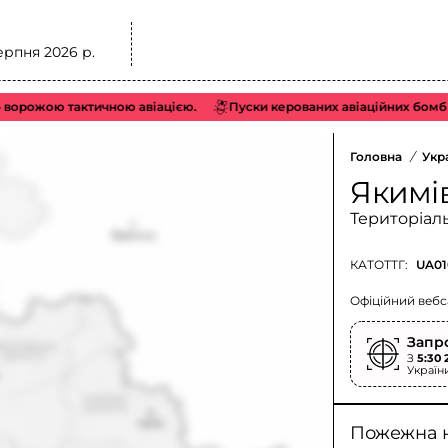
ерпня 2026 р.
орожою тактичною авіацією.
Пуски керованих авіаційних бомб (К
Головна
/
Укр
Якимі
Територіал
КАТОТТГ:
UA01
Офіційний вебс
Запр
З
5:30 
Україн
Пожежна 