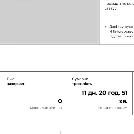
громади не вс
статус
Дані ґрунтуют
«Міністерство
підставі проп
Вже
Сумарна
завершені
тривалість
11 дн. 20 год. 51
0
хв.
Мають час відміни
Усі записи разом