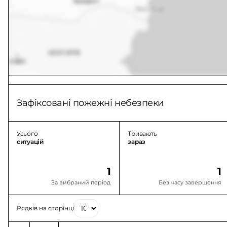
Зафіксовані пожежні небезпеки
Усього
Тривають
ситуацій
зараз
1
1
За вибраний період
Без часу завершення
Рядків на сторінці