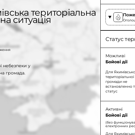
івська територіальна
Поже
на ситуація
Оголоше
Статус тер
таження
Можливі
Бойові дії
 небезпеки у
Для Якимівсько
на громада.
територіальної
громади не
встановленно 
статус
Активні
Бойові дії
(без функціонув
електронних рес
Для Якимівсько