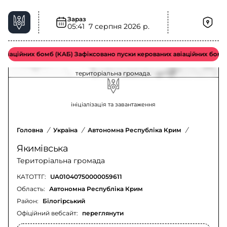
Зараз
05:41
7 серпня 2026 р.
Загроза ударних БпЛА у Якимівська
територіальна громада – актуальна ситуація
віаційних бомб (КАБ) Зафіксовано пуски керованих авіаційних бомб 
Оновлення щодо загрози ударних БпЛА у Якимівська
територіальна громада.
ініціалізація та завантаження
Головна
/
Україна
/
Автономна Республіка Крим
/
Білогірсь
Якимівська
Територіальна громада
КАТОТТГ:
UA01040750000059611
Область:
Автономна Республіка Крим
Район:
Білогірський
Офіційний вебсайт:
переглянути