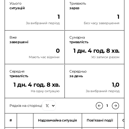
Усього
Тривають
ситуацій
зараз
1
1
За вибраний період
Без часу завершення
Вже
Сумарна
завершені
тривалість
0
1 дн. 4 год. 8 хв.
Мають час відміни
Усі записи разом
Середня
Середньо
тривалість
за день
1 дн. 4 год. 8 хв.
1,0
На одну ситуацію
За вибраний період
Рядків на сторінці
1
#
Надзвичайна ситуація
Повʼязані події
Ого