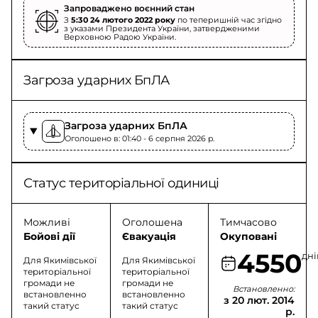
Запроваджено воєнний стан
З
5:30 24 лютого 2022 року
по теперишній час згідно
з указами Президента України, затвердженими
Верховною Радою України.
Загроза ударних БпЛА
Загроза ударних БпЛА
Оголошено в: 01:40 - 6 серпня 2026 p.
Статус територіальної одиниці
Можливі
Оголошена
Тимчасово
Бойові дії
Євакуація
Окуповані
4550
дні
Для Якимівської
Для Якимівської
територіальної
територіальної
громади не
громади не
Встановленно:
встановленно
встановленно
з 20 лют. 2014
такий статус
такий статус
р.