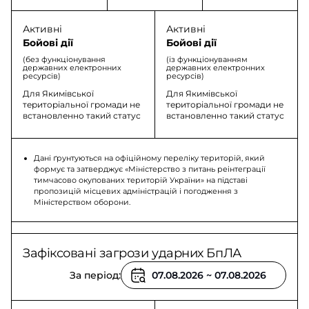
Активні
Активні
Бойові дії
Бойові дії
(без функціонування
(із функціонуванням
державних електронних
державних електронних
ресурсів)
ресурсів)
Для Якимівської
Для Якимівської
територіальної громади не
територіальної громади не
встановленно такий статус
встановленно такий статус
Дані ґрунтуються на офіційному переліку територій, який
формує та затверджує «Міністерство з питань реінтеграції
тимчасово окупованих територій України» на підставі
пропозицій місцевих адміністрацій і погодження з
Міністерством оборони.
Зафіксовані загрози ударних БпЛА
За період: