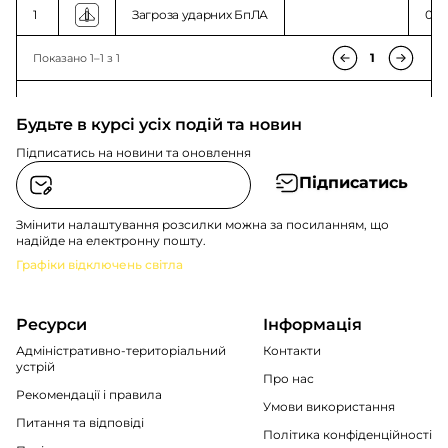
1
Загроза ударних БпЛА
01:4
1
Показано 1–1 з 1
Будьте в курсі усіх подій та новин
Підписатись на новини та оновлення
Підписатись
Змінити налаштування розсилки можна за посиланням, що
надійде на електронну пошту.
Графіки відключень світла
Ресурси
Інформація
Адміністративно-територіальний
Контакти
устрій
Про нас
Рекомендації i правила
Умови використання
Питання та відповіді
Політика конфіденційності