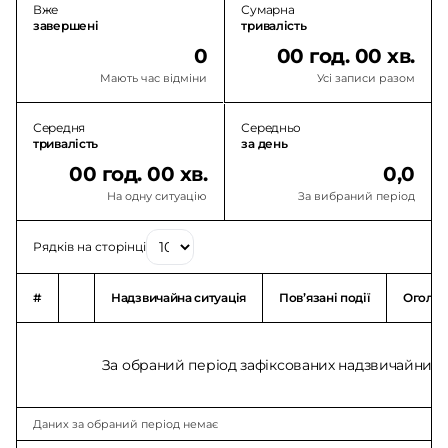
Вже
Сумарна
завершені
тривалість
0
00 год. 00 хв.
Мають час відміни
Усі записи разом
Середня
Середньо
тривалість
за день
00 год. 00 хв.
0,0
На одну ситуацію
За вибраний період
Рядків на сторінці
#
Надзвичайна ситуація
Повʼязані події
Оголо
За обраний період зафіксованих надзвичайних с
Даних за обраний період немає