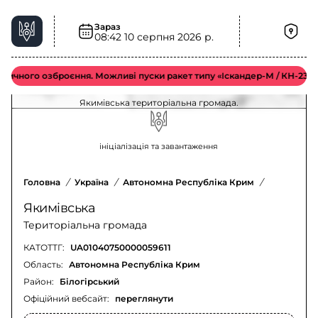
Зараз
08:42
10 серпня 2026 р.
Електроенергія у Якимівська територіальна
громада – актуальна ситуація
чного озброєння. Можливі пуски ракет типу «Іскандер-М / КН-23 / С-3
Оновлення щодо відключення електроенергії у
Якимівська територіальна громада.
ініціалізація та завантаження
Головна
/
Україна
/
Автономна Республіка Крим
/
Білогірсь
Якимівська
Територіальна громада
КАТОТТГ:
UA01040750000059611
Область:
Автономна Республіка Крим
Район:
Білогірський
Офіційний вебсайт:
переглянути