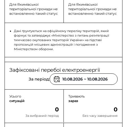
Для Якимівської
Для Якимівської
територіальної громади не
територіальної громади не
встановленно такий статус
встановленно такий статус
Дані ґрунтуються на офіційному переліку територій, який
формує та затверджує «Міністерство з питань реінтеграції
тимчасово окупованих територій України» на підставі
пропозицій місцевих адміністрацій і погодження з
Міністерством оборони.
Зафіксовані перебої електроенергії
За період:
Усього
Тривають
ситуацій
зараз
0
0
За вибраний період
Без часу завершення