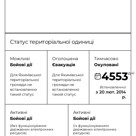
Статус територіальної одиниці
Можливі
Оголошена
Тимчасово
Бойові дії
Євакуація
Окуповані
4553
дні
Для Якимівської
Для Якимівської
територіальної
територіальної
громади не
громади не
Встановленно:
встановленно
встановленно
з 20 лют. 2014
такий статус
такий статус
р.
Активні
Активні
Бойові дії
Бойові дії
(без функціонування
(із функціонуванням
державних електронних
державних електронних
ресурсів)
ресурсів)