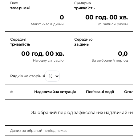
Вже
Сумарна
завершені
тривалість
0
00 год. 00 хв.
Мають час відміни
Усі записи разом
Середня
Середньо
тривалість
за день
00 год. 00 хв.
0,0
На одну ситуацію
За вибраний період
Рядків на сторінці
#
Надзвичайна ситуація
Повʼязані події
Оголо
За обраний період зафіксованих надзвичайних с
Даних за обраний період немає