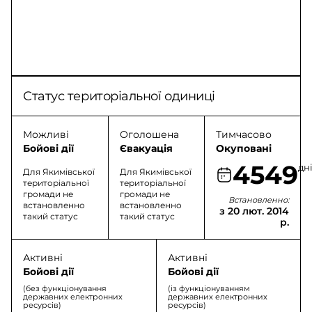
Статус територіальної одиниці
Можливі
Оголошена
Тимчасово
Бойові дії
Євакуація
Окуповані
4549
дн
Для Якимівської
Для Якимівської
територіальної
територіальної
громади не
громади не
Встановленно:
встановленно
встановленно
з 20 лют. 2014
такий статус
такий статус
р.
Активні
Активні
Бойові дії
Бойові дії
(без функціонування
(із функціонуванням
державних електронних
державних електронних
ресурсів)
ресурсів)