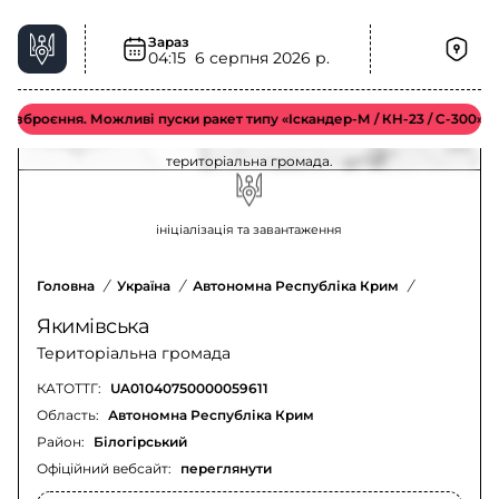
Зараз
04:15
6 серпня 2026 р.
Хімічна загроза у Якимівська територіальна
громада – актуальна ситуація
роєння. Можливі пуски ракет типу «Іскандер-М / КН-23 / С-300».
Оновлення щодо хімічної загрози у Якимівська
територіальна громада.
ініціалізація та завантаження
Головна
/
Україна
/
Автономна Республіка Крим
/
Білогірсь
Якимівська
Територіальна громада
КАТОТТГ:
UA01040750000059611
Область:
Автономна Республіка Крим
Район:
Білогірський
Офіційний вебсайт:
переглянути