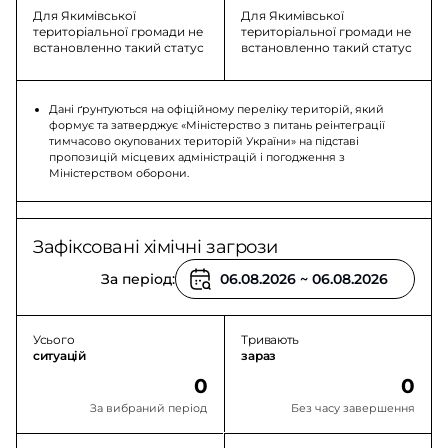
Для Якимівської
Для Якимівської
територіальної громади не
територіальної громади не
встановленно такий статус
встановленно такий статус
Дані ґрунтуються на офіційному переліку територій, який
формує та затверджує «Міністерство з питань реінтеграції
тимчасово окупованих територій України» на підставі
пропозицій місцевих адміністрацій і погодження з
Міністерством оборони.
Зафіксовані хімічні загрози
За період:
Усього
Тривають
ситуацій
зараз
0
0
За вибраний період
Без часу завершення