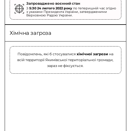
Запроваджено воєнний стан
З
5:30 24 лютого 2022 року
по теперишній час згідно
з указами Президента України, затвердженими
Верховною Радою України.
Хімічна загроза
Повідомлень, які б стосувалися
хімічної загрози
на
всій территорії Якимівської територіальної громади,
зараз не фіксується.