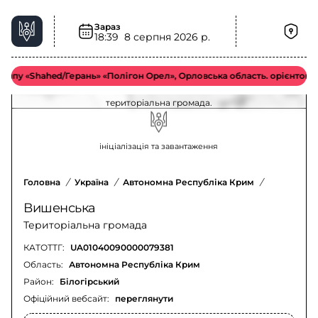
Зараз
18:39
8 серпня 2026 р.
Спалахи хвороби у Вишенська територіальна
громада – актуальна ситуація
у «Shahed/Герань» «Полігон Орел», Орловська область. орієнтовно у 
Оновлення щодо спалахів хвороби у Вишенська
територіальна громада.
ініціалізація та завантаження
Головна
/
Україна
/
Автономна Республіка Крим
/
Білогірсь
Вишенська
Територіальна громада
КАТОТТГ:
UA01040090000079381
Область:
Автономна Республіка Крим
Район:
Білогірський
Офіційний вебсайт:
переглянути