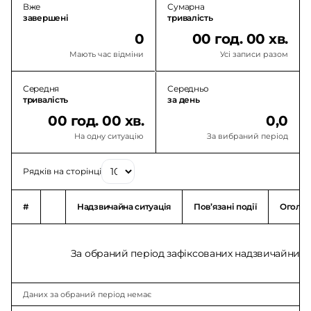
Вже
Сумарна
завершені
тривалість
0
00 год. 00 хв.
Мають час відміни
Усі записи разом
Середня
Середньо
тривалість
за день
00 год. 00 хв.
0,0
На одну ситуацію
За вибраний період
Рядків на сторінці
#
Надзвичайна ситуація
Повʼязані події
Оголо
За обраний період зафіксованих надзвичайних с
Даних за обраний період немає