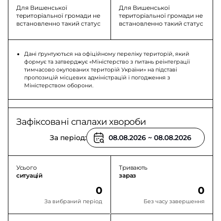
Для Вишенської
Для Вишенської
територіальної громади не
територіальної громади не
встановленно такий статус
встановленно такий статус
Дані ґрунтуються на офіційному переліку територій, який
формує та затверджує «Міністерство з питань реінтеграції
тимчасово окупованих територій України» на підставі
пропозицій місцевих адміністрацій і погодження з
Міністерством оборони.
Зафіксовані спалахи хвороби
За період:
Усього
Тривають
ситуацій
зараз
0
0
За вибраний період
Без часу завершення