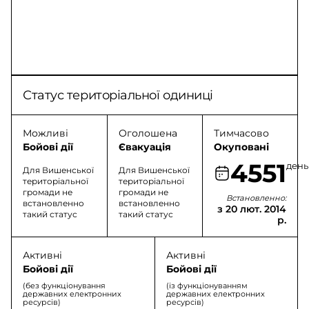
Статус територіальної одиниці
Можливі
Оголошена
Тимчасово
Бойові дії
Євакуація
Окуповані
4551
день
Для Вишенської
Для Вишенської
територіальної
територіальної
громади не
громади не
Встановленно:
встановленно
встановленно
з 20 лют. 2014
такий статус
такий статус
р.
Активні
Активні
Бойові дії
Бойові дії
(без функціонування
(із функціонуванням
державних електронних
державних електронних
ресурсів)
ресурсів)