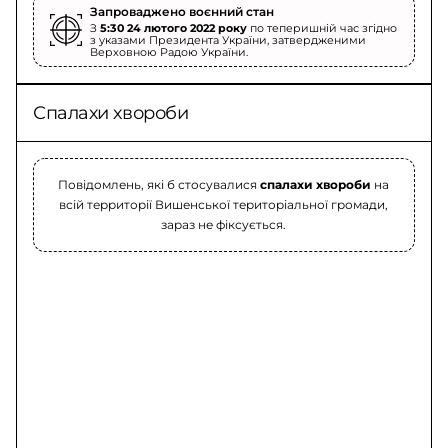
Запроваджено воєнний стан
З
5:30 24 лютого 2022 року
по теперишній час згідно
з указами Президента України, затвердженими
Верховною Радою України.
Спалахи хвороби
Повідомлень, які б стосувалися
спалахи хвороби
на
всій территорії Вишенської територіальної громади,
зараз не фіксується.