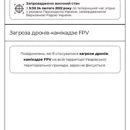
Запроваджено воєнний стан
З
5:30 24 лютого 2022 року
по теперишній час згідно
з указами Президента України, затвердженими
Верховною Радою України.
Загроза дронів-камікадзе FPV
Повідомлень, які б стосувалися
загрози дронів-
камікадзе FPV
на всій территорії Уварівської
територіальної громади, зараз не фіксується.