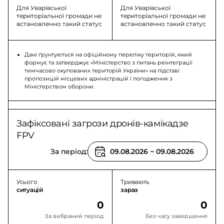
Для Уварівської
Для Уварівської
територіальної громади не
територіальної громади не
встановленно такий статус
встановленно такий статус
Дані ґрунтуються на офіційному переліку територій, який
формує та затверджує «Міністерство з питань реінтеграції
тимчасово окупованих територій України» на підставі
пропозицій місцевих адміністрацій і погодження з
Міністерством оборони.
Зафіксовані загрози дронів-камікадзе
FPV
За період:
Усього
Тривають
ситуацій
зараз
0
0
За вибраний період
Без часу завершення