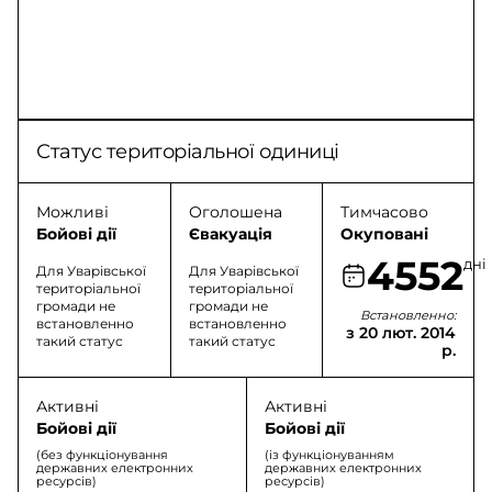
Статус територіальної одиниці
Можливі
Оголошена
Тимчасово
Бойові дії
Євакуація
Окуповані
4552
дні
Для Уварівської
Для Уварівської
територіальної
територіальної
громади не
громади не
Встановленно:
встановленно
встановленно
з 20 лют. 2014
такий статус
такий статус
р.
Активні
Активні
Бойові дії
Бойові дії
(без функціонування
(із функціонуванням
державних електронних
державних електронних
ресурсів)
ресурсів)