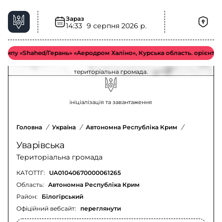
Зараз
14:33
9 серпня 2026 р.
Загроза дронів-камікадзе FPV у Уварівська
територіальна громада – актуальна ситуація
пу «Shahed/Герань» «Аеродром Халіно», Курська область. орієнтовно 
Оновлення щодо загрози ударних БпЛА у Уварівська
територіальна громада.
ініціалізація та завантаження
Головна
/
Україна
/
Автономна Республіка Крим
/
Білогірсь
Уварівська
Територіальна громада
КАТОТТГ:
UA01040670000061265
Область:
Автономна Республіка Крим
Район:
Білогірський
Офіційний вебсайт:
переглянути