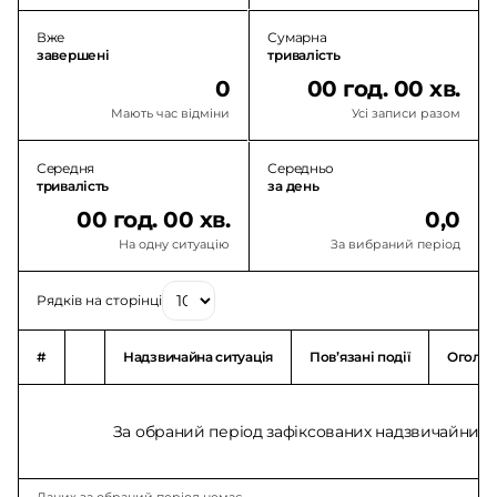
Вже
Сумарна
завершені
тривалість
0
00 год. 00 хв.
Мають час відміни
Усі записи разом
Середня
Середньо
тривалість
за день
00 год. 00 хв.
0,0
На одну ситуацію
За вибраний період
Рядків на сторінці
#
Надзвичайна ситуація
Повʼязані події
Оголо
За обраний період зафіксованих надзвичайних с