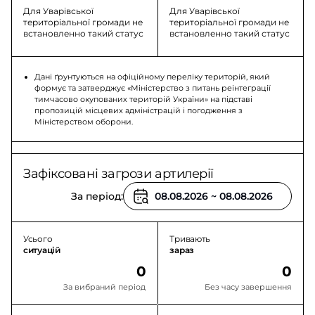
Для Уварівської
Для Уварівської
територіальної громади не
територіальної громади не
встановленно такий статус
встановленно такий статус
Дані ґрунтуються на офіційному переліку територій, який
формує та затверджує «Міністерство з питань реінтеграції
тимчасово окупованих територій України» на підставі
пропозицій місцевих адміністрацій і погодження з
Міністерством оборони.
Зафіксовані загрози артилерії
За період:
Усього
Тривають
ситуацій
зараз
0
0
За вибраний період
Без часу завершення