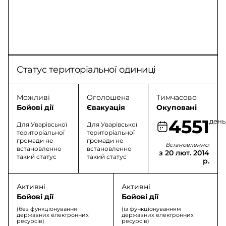
Статус територіальної одиниці
Можливі
Оголошена
Тимчасово
Бойові дії
Євакуація
Окуповані
4551
день
Для Уварівської
Для Уварівської
територіальної
територіальної
громади не
громади не
Встановленно:
встановленно
встановленно
з 20 лют. 2014
такий статус
такий статус
р.
Активні
Активні
Бойові дії
Бойові дії
(без функціонування
(із функціонуванням
державних електронних
державних електронних
ресурсів)
ресурсів)