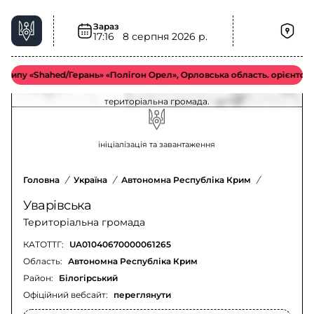
Зараз
17:16
8 серпня 2026 р.
Загроза артилерії у Уварівська територіальна
громада – актуальна ситуація
пу «Shahed/Герань» «Полігон Орел», Орловська область. орієнтовно у
Оновлення щодо загрози артилерії у Уварівська
територіальна громада.
ініціалізація та завантаження
Головна
/
Україна
/
Автономна Республіка Крим
/
Білогірсь
Уварівська
Територіальна громада
КАТОТТГ:
UA01040670000061265
Область:
Автономна Республіка Крим
Район:
Білогірський
Офіційний вебсайт:
переглянути