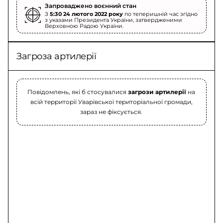
Запроваджено воєнний стан
З
5:30 24 лютого 2022 року
по теперишній час згідно
з указами Президента України, затвердженими
Верховною Радою України.
Загроза артилерії
Повідомлень, які б стосувалися
загрози артилерії
на
всій территорії Уварівської територіальної громади,
зараз не фіксується.