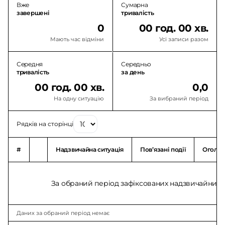
Вже
Сумарна
завершені
тривалість
0
00 год. 00 хв.
Мають час відміни
Усі записи разом
Середня
Середньо
тривалість
за день
00 год. 00 хв.
0,0
На одну ситуацію
За вибраний період
Рядків на сторінці
#
Надзвичайна ситуація
Повʼязані події
Оголо
За обраний період зафіксованих надзвичайних с
Даних за обраний період немає