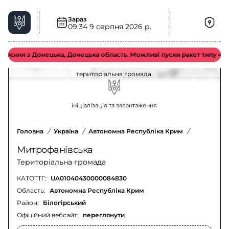
Зараз
09:34
9 серпня 2026 р.
Шквальний вітер у Митрофанівська
територіальна громада – актуальна ситуація
ння з Донецька, Донецька область. Можливі пуски ракет типу «Ісканд
Оновлення щодо шквального вітру у Митрофанівська
територіальна громада.
ініціалізація та завантаження
Головна
/
Україна
/
Автономна Республіка Крим
/
Білогірсь
Митрофанівська
Територіальна громада
КАТОТТГ:
UA01040430000084830
Область:
Автономна Республіка Крим
Район:
Білогірський
Офіційний вебсайт:
переглянути