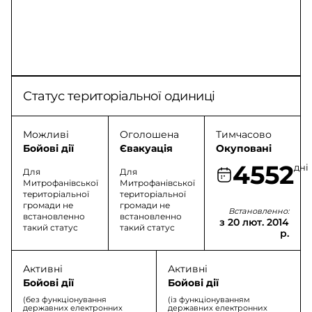
Статус територіальної одиниці
Можливі
Оголошена
Тимчасово
Бойові дії
Євакуація
Окуповані
4552
дні
Для
Для
Митрофанівської
Митрофанівської
територіальної
територіальної
громади не
громади не
Встановленно:
встановленно
встановленно
з 20 лют. 2014
такий статус
такий статус
р.
Активні
Активні
Бойові дії
Бойові дії
(без функціонування
(із функціонуванням
державних електронних
державних електронних