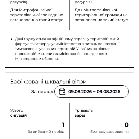
ресурсів)
ресурсів)
Для Митрофанівської
Для Митрофанівської
територіальної громади не
територіальної громади не
встановленно такий статус
встановленно такий статус
Дані ґрунтуються на офіційному переліку територій, який
формує та затверджує «Міністерство з питань реінтеграції
тимчасово окупованих територій України» на підставі
пропозицій місцевих адміністрацій і погодження з
Міністерством оборони.
Зафіксовані шквальні вітри
За період:
Усього
Тривають
ситуацій
зараз
1
0
За вибраний період
Без часу завершення