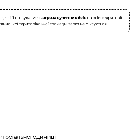
ь, які б стосувалися
загроза вуличних боїв
на всій территорії
винської територіальної громади, зараз не фіксується.
иторіальної одиниці