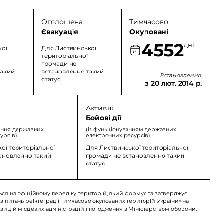
Оголошена
Тимчасово
Євакуація
Окуповані
4552
дні
кої
Для Листвинської
територіальної
громади не
такий
встановленно такий
Встановленно:
статус
з 20 лют. 2014 р.
Активні
Бойові дії
ання державних
(із функціонуванням державних
урсів)
електронних ресурсів)
ої територіальної
Для Листвинської територіальної
тановленно такий
громади не встановленно такий
статус
ься на офіційному переліку територій, який формує та затверджує
 з питань реінтеграції тимчасово окупованих територій України» на
озицій місцевих адміністрацій і погодження з Міністерством оборони.