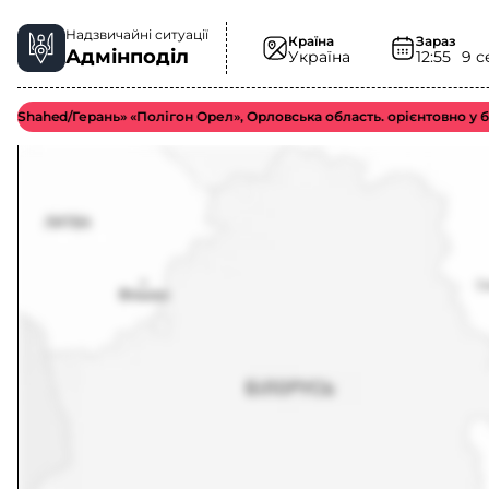
Надзвичайні ситуації
Країна
Зараз
Адмінподіл
Україна
12:55
9 с
d/Герань» «Полігон Орел», Орловська область. орієнтовно у більш в