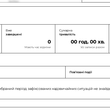
Вже
Сумарна
завершені
тривалість
0
00 год. 00 хв.
Мають час відміни
Усі записи разом
Повʼязані події
обраний період зафіксованих надзвичайних ситуацій не знайд