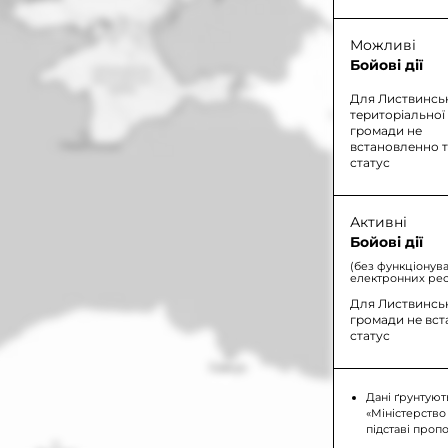
Можливі
Бойові дії
Для Листвинсь
територіальної
громади не
встановленно 
статус
Активні
Бойові дії
(без функціонув
електронних рес
Для Листвинськ
громади не вс
статус
Дані ґрунтуют
«Міністерство
підставі проп