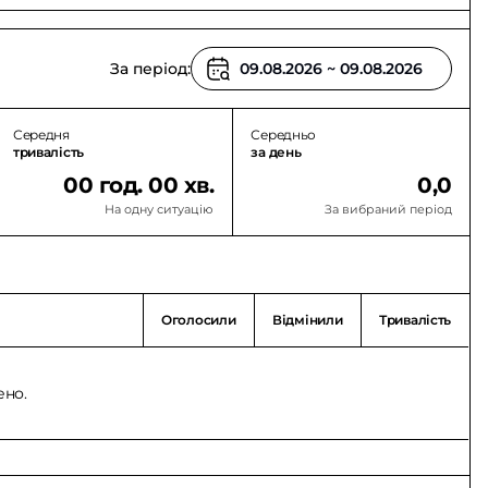
За період:
Середня
Середньо
тривалість
за день
00 год. 00 хв.
0,0
На одну ситуацію
За вибраний період
Оголосили
Відмінили
Тривалість
ено.