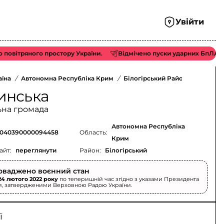
Увійти
яного простору України.
Відмічено пуски ударних БпЛА типу «Sha
аїна
/
Автономна Республіка Крим
/
Білогірський Район
/
инська
ьна громада
Автономна Республіка
040390000094458
Область:
Крим
айт:
переглянути
Район:
Білогірський
оваджено воєнний стан
24 лютого 2022 року
по теперишній час згідно з указами Президента
и, затвердженими Верховною Радою України.
ї