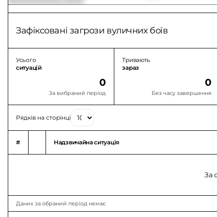
Зафіксовані загрози вуличних боїв
Усього
Тривають
ситуацій
зараз
0
0
За вибраний період
Без часу завершення
Рядків на сторінці
#
Надзвичайна ситуація
За 
Даних за обраний період немає