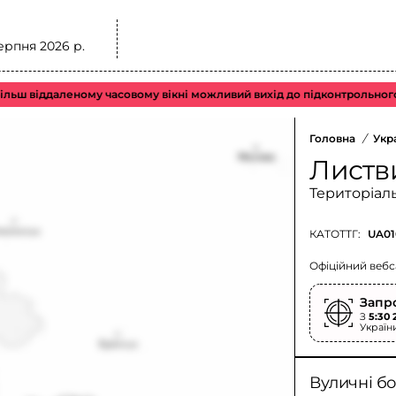
ерпня 2026 р.
іддаленому часовому вікні можливий вихід до підконтрольного повітр
Головна
/
Укр
Листв
Територіал
КАТОТТГ:
UA01
Офіційний вебс
Запр
З
5:30 
Україн
Вуличні бо