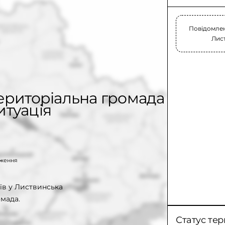
Повідомлен
Лист
територіальна громада
итуація
таження
їв у Листвинська
мада.
Статус тер