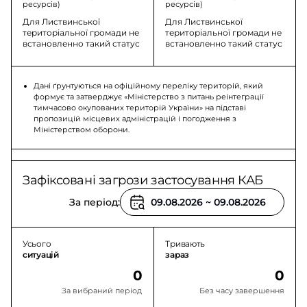
ресурсів)
ресурсів)
Для Листвинської
Для Листвинської
територіальної громади не
територіальної громади не
встановленно такий статус
встановленно такий статус
Дані ґрунтуються на офіційному переліку територій, який
формує та затверджує «Міністерство з питань реінтеграції
тимчасово окупованих територій України» на підставі
пропозицій місцевих адміністрацій і погодження з
Міністерством оборони.
Зафіксовані загрози застосування КАБ
За період:
Усього
Тривають
ситуацій
зараз
0
0
За вибраний період
Без часу завершення