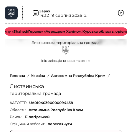
Зараз
14:32
9 серпня 2026 р.
Загроза застосування КАБ у Листвинська
територіальна громада – актуальна ситуація
пу «Shahed/Герань» «Аеродром Халіно», Курська область. орієнтовно 
Оновлення щодо загрози застосування КАБ у
Листвинська територіальна громада.
ініціалізація та завантаження
Головна
/
Україна
/
Автономна Республіка Крим
/
Білогірсь
Листвинська
Територіальна громада
КАТОТТГ:
UA01040390000094458
Область:
Автономна Республіка Крим
Район:
Білогірський
Офіційний вебсайт:
переглянути