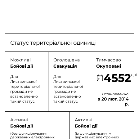
Статус територіальної одиниці
Можливі
Оголошена
Тимчасово
Бойові дії
Євакуація
Окуповані
4552
дні
Для
Для
Листвинської
Листвинської
територіальної
територіальної
громади не
громади не
Встановленно:
встановленно
встановленно
з 20 лют. 2014
такий статус
такий статус
р.
Активні
Активні
Бойові дії
Бойові дії
(без функціонування
(із функціонуванням
державних електронних
державних електронних