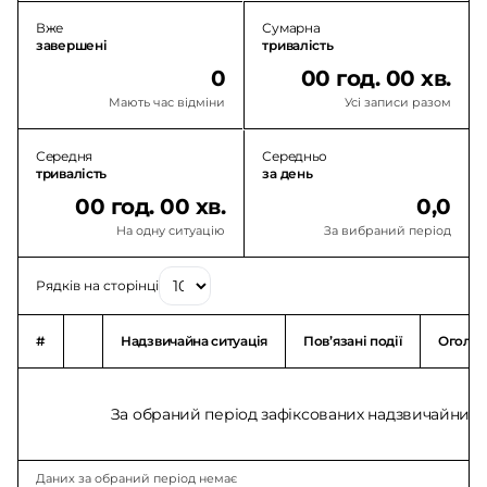
Вже
Сумарна
завершені
тривалість
0
00 год. 00 хв.
Мають час відміни
Усі записи разом
Середня
Середньо
тривалість
за день
00 год. 00 хв.
0,0
На одну ситуацію
За вибраний період
Рядків на сторінці
#
Надзвичайна ситуація
Повʼязані події
Оголо
За обраний період зафіксованих надзвичайних с
Даних за обраний період немає