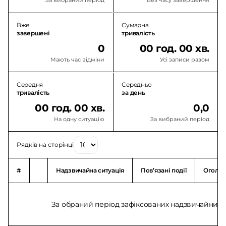
За вибраний період
Без часу завершення
Вже
Сумарна
завершені
тривалість
0
00 год. 00 хв.
Мають час відміни
Усі записи разом
Середня
Середньо
тривалість
за день
00 год. 00 хв.
0,0
На одну ситуацію
За вибраний період
Рядків на сторінці
#
Надзвичайна ситуація
Повʼязані події
Оголо
За обраний період зафіксованих надзвичайних с