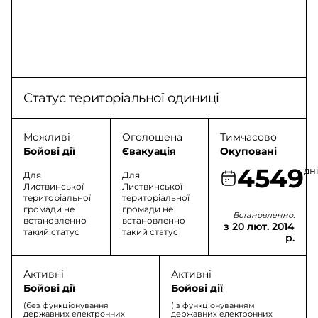
Статус територіальної одиниці
Можливі
Оголошена
Тимчасово
Бойові дії
Євакуація
Окуповані
4549
дн
Для
Для
Листвинської
Листвинської
територіальної
територіальної
громади не
громади не
Встановленно:
встановленно
встановленно
з 20 лют. 2014
такий статус
такий статус
р.
Активні
Активні
Бойові дії
Бойові дії
(без функціонування
(із функціонуванням
державних електронних
державних електронних