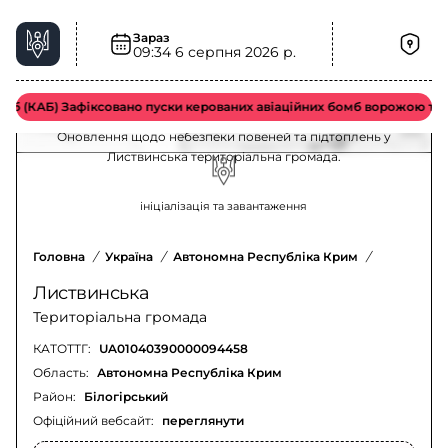
Зараз
Небезпека повеней та підтоплень у
09:34
6 серпня 2026 р.
Листвинська територіальна громада –
актуальна ситуація
 (КАБ) Зафіксовано пуски керованих авіаційних бомб ворожою тактич
Оновлення щодо небезпеки повеней та підтоплень у
Листвинська територіальна громада.
ініціалізація та завантаження
Головна
/
Україна
/
Автономна Республіка Крим
/
Білогірсь
Листвинська
Територіальна громада
КАТОТТГ:
UA01040390000094458
Область:
Автономна Республіка Крим
Район:
Білогірський
Офіційний вебсайт:
переглянути