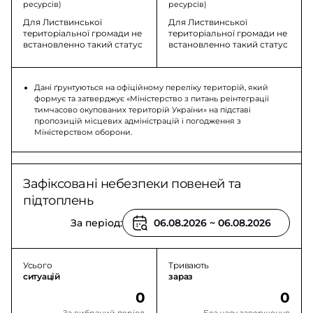
ресурсів)
ресурсів)
Для Листвинської
Для Листвинської
територіальної громади не
територіальної громади не
встановленно такий статус
встановленно такий статус
Дані ґрунтуються на офіційному переліку територій, який
формує та затверджує «Міністерство з питань реінтеграції
тимчасово окупованих територій України» на підставі
пропозицій місцевих адміністрацій і погодження з
Міністерством оборони.
Зафіксовані небезпеки повеней та
підтоплень
За період:
Усього
Тривають
ситуацій
зараз
0
0