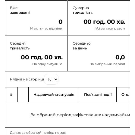
Вже
Сумарна
завершені
тривалість
0
00 год. 00 хв.
Мають час відміни
Усі записи разом
Середня
Середньо
тривалість
за день
00 год. 00 хв.
0,0
На одну ситуацію
За вибраний період
Рядків на сторінці
#
Надзвичайна ситуація
Повʼязані події
Оголо
За обраний період зафіксованих надзвичайних с
Даних за обраний період немає