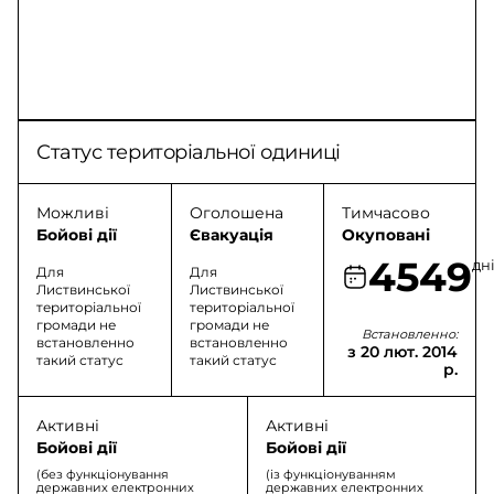
Статус територіальної одиниці
Можливі
Оголошена
Тимчасово
Бойові дії
Євакуація
Окуповані
4549
дн
Для
Для
Листвинської
Листвинської
територіальної
територіальної
громади не
громади не
Встановленно:
встановленно
встановленно
з 20 лют. 2014
такий статус
такий статус
р.
Активні
Активні
Бойові дії
Бойові дії
(без функціонування
(із функціонуванням
державних електронних
державних електронних