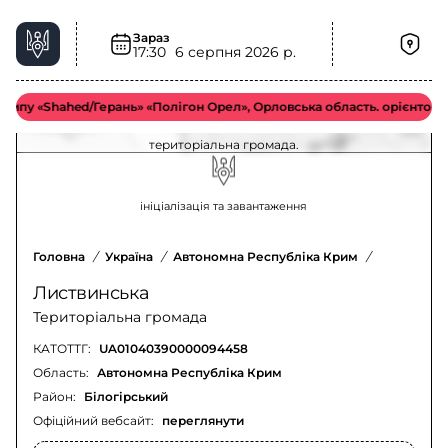
Зараз
17:30
6 серпня 2026 р.
Хімічна загроза у Листвинська територіальна
громада – актуальна ситуація
у «Shahed/Герань» «Полігон Орел», Орловська область. орієнтовно у
Оновлення щодо хімічної загрози у Листвинська
територіальна громада.
ініціалізація та завантаження
Головна
/
Україна
/
Автономна Республіка Крим
/
Білогірсь
Листвинська
Територіальна громада
КАТОТТГ:
UA01040390000094458
Область:
Автономна Республіка Крим
Район:
Білогірський
Офіційний вебсайт:
переглянути