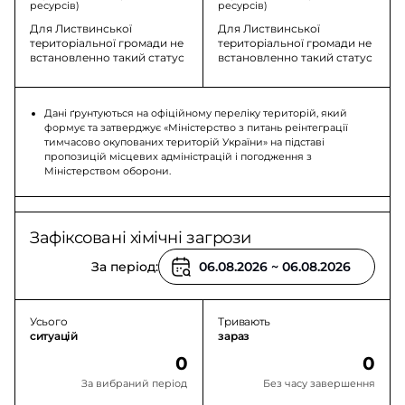
ресурсів)
ресурсів)
Для Листвинської
Для Листвинської
територіальної громади не
територіальної громади не
встановленно такий статус
встановленно такий статус
Дані ґрунтуються на офіційному переліку територій, який
формує та затверджує «Міністерство з питань реінтеграції
тимчасово окупованих територій України» на підставі
пропозицій місцевих адміністрацій і погодження з
Міністерством оборони.
Зафіксовані хімічні загрози
За період:
Усього
Тривають
ситуацій
зараз
0
0
За вибраний період
Без часу завершення