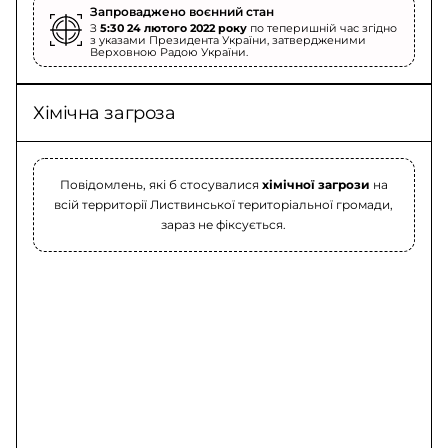
Запроваджено воєнний стан
З
5:30 24 лютого 2022 року
по теперишній час згідно
з указами Президента України, затвердженими
Верховною Радою України.
Хімічна загроза
Повідомлень, які б стосувалися
хімічної загрози
на
всій территорії Листвинської територіальної громади,
зараз не фіксується.