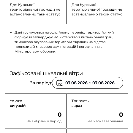
Для Курської
Для Курської
територіальної громади не
територіальної громади не
встановленно такий статус
встановленно такий статус
Дані ґрунтуються на офіційному переліку територій, який
формує та затверджує «Міністерство з питань реінтеграції
тимчасово окупованих територій України» на підставі
пропозицій місцевих адміністрацій і погодження з
Міністерством оборони.
Зафіксовані шквальні вітри
За період:
Усього
Тривають
ситуацій
зараз
0
0
За вибраний період
Без часу завершення