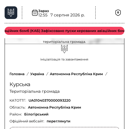
Зараз
12:55
7 серпня 2026 р.
Шквальний вітер у Курська територіальна
громада – актуальна ситуація
іаційних бомб (КАБ) Зафіксовано пуски керованих авіаційних бомб в
Оновлення щодо шквального вітру у Курська
територіальна громада.
ініціалізація та завантаження
Головна
/
Україна
/
Автономна Республіка Крим
/
Білогірсь
Курська
Територіальна громада
КАТОТТГ:
UA01040370000093220
Область:
Автономна Республіка Крим
Район:
Білогірський
Офіційний вебсайт:
переглянути