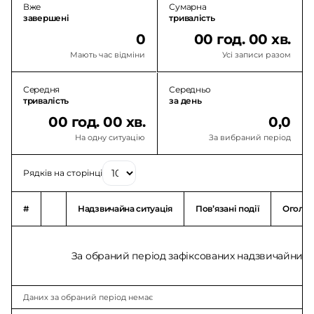
Вже
Сумарна
завершені
тривалість
0
00 год. 00 хв.
Мають час відміни
Усі записи разом
Середня
Середньо
тривалість
за день
00 год. 00 хв.
0,0
На одну ситуацію
За вибраний період
Рядків на сторінці
#
Надзвичайна ситуація
Повʼязані події
Оголо
За обраний період зафіксованих надзвичайних с
Даних за обраний період немає