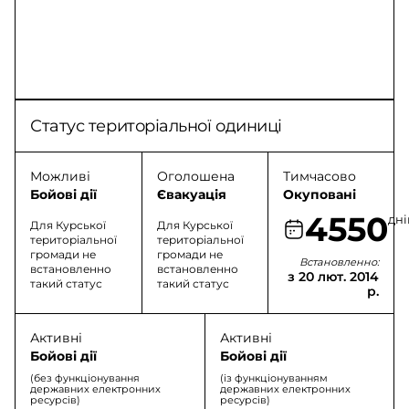
Статус територіальної одиниці
Можливі
Оголошена
Тимчасово
Бойові дії
Євакуація
Окуповані
4550
дні
Для Курської
Для Курської
територіальної
територіальної
громади не
громади не
Встановленно:
встановленно
встановленно
з 20 лют. 2014
такий статус
такий статус
р.
Активні
Активні
Бойові дії
Бойові дії
(без функціонування
(із функціонуванням
державних електронних
державних електронних
ресурсів)
ресурсів)