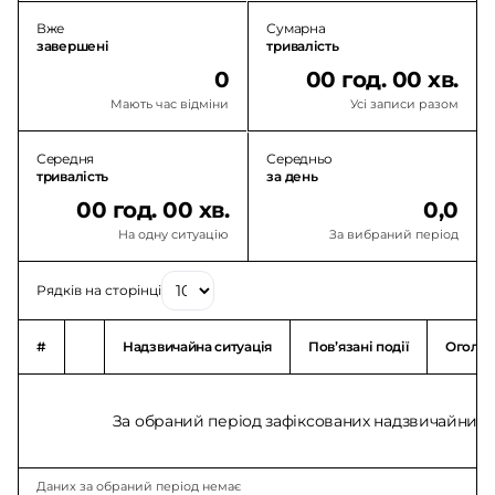
Вже
Сумарна
завершені
тривалість
0
00 год. 00 хв.
Мають час відміни
Усі записи разом
Середня
Середньо
тривалість
за день
00 год. 00 хв.
0,0
На одну ситуацію
За вибраний період
Рядків на сторінці
#
Надзвичайна ситуація
Повʼязані події
Оголо
За обраний період зафіксованих надзвичайних с
Даних за обраний період немає