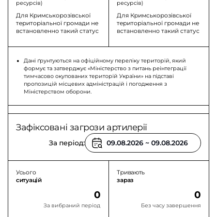
ресурсів)
ресурсів)
Для Кримськорозівської
Для Кримськорозівської
територіальної громади не
територіальної громади не
встановленно такий статус
встановленно такий статус
Дані ґрунтуються на офіційному переліку територій, який
формує та затверджує «Міністерство з питань реінтеграції
тимчасово окупованих територій України» на підставі
пропозицій місцевих адміністрацій і погодження з
Міністерством оборони.
Зафіксовані загрози артилерії
За період:
Усього
Тривають
ситуацій
зараз
0
0
За вибраний період
Без часу завершення