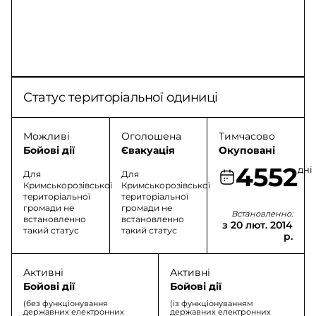
Статус територіальної одиниці
Можливі
Оголошена
Тимчасово
Бойові дії
Євакуація
Окуповані
4552
дні
Для
Для
Кримськорозівської
Кримськорозівської
територіальної
територіальної
громади не
громади не
Встановленно:
встановленно
встановленно
з 20 лют. 2014
такий статус
такий статус
р.
Активні
Активні
Бойові дії
Бойові дії
(без функціонування
(із функціонуванням
державних електронних
державних електронних