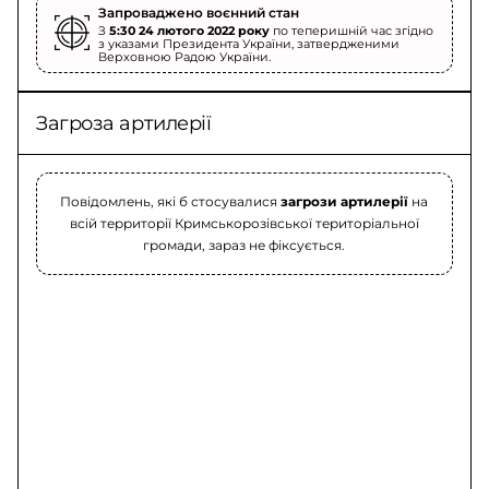
Запроваджено воєнний стан
З
5:30 24 лютого 2022 року
по теперишній час згідно
з указами Президента України, затвердженими
Верховною Радою України.
Загроза артилерії
Повідомлень, які б стосувалися
загрози артилерії
на
всій территорії Кримськорозівської територіальної
громади, зараз не фіксується.