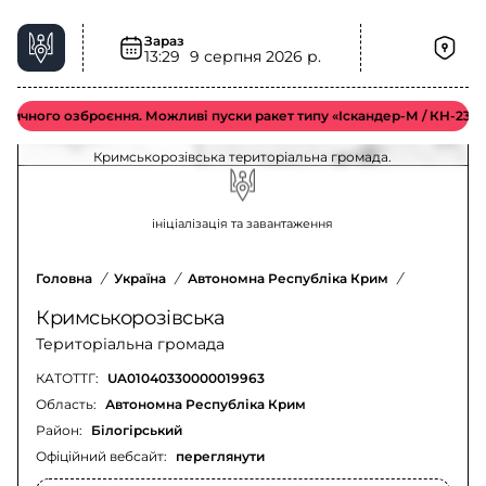
Зараз
13:29
9 серпня 2026 р.
Загроза артилерії у Кримськорозівська
територіальна громада – актуальна ситуація
чного озброєння. Можливі пуски ракет типу «Іскандер-М / КН-23 / С-3
Оновлення щодо загрози артилерії у
Кримськорозівська територіальна громада.
ініціалізація та завантаження
Головна
/
Україна
/
Автономна Республіка Крим
/
Білогірсь
Кримськорозівська
Територіальна громада
КАТОТТГ:
UA01040330000019963
Область:
Автономна Республіка Крим
Район:
Білогірський
Офіційний вебсайт:
переглянути