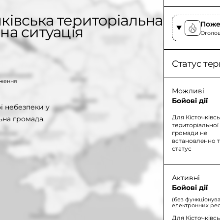
ківська територіальна
Поже
на ситуація
Оголоше
Статус тер
таження
Можливі
Бойові дії
 небезпеки у
Для Кісточківсь
ьна громада.
територіальної
громади не
встановленно 
статус
Активні
Бойові дії
(без функціонув
електронних рес
Для Кісточківсь