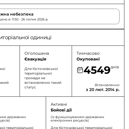
жна небезпека
но в: 11:50 - 26 липня 2026 p.
иторіальної одиниці
Оголошена
Тимчасово
Євакуація
Окуповані
4549
днів
кої
Для Кісточківської
територіальної
громади не
такий
встановленно такий
Встановленно:
статус
з 20 лют. 2014 р.
Активні
Бойові дії
ання державних
(із функціонуванням державних
урсів)
електронних ресурсів)
кої територіальної
Для Кісточківської територіальної