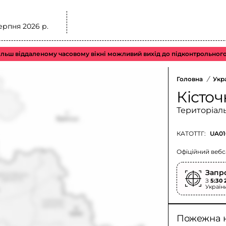
ерпня 2026 р.
іддаленому часовому вікні можливий вихід до підконтрольного повіт
Головна
/
Укр
Кісточ
Територіал
КАТОТТГ:
UA01
Офіційний вебс
Запр
З
5:30 
Україн
Пожежна 