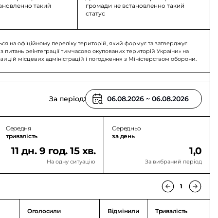
тановленно такий
громади не встановленно такий
статус
ься на офіційному переліку територій, який формує та затверджує
 з питань реінтеграції тимчасово окупованих територій України» на
озицій місцевих адміністрацій і погодження з Міністерством оборони.
За період:
Середня
Середньо
тривалість
за день
11 дн. 9 год. 15 хв.
1,0
На одну ситуацію
За вибраний період
1
Оголосили
Відмінили
Тривалість