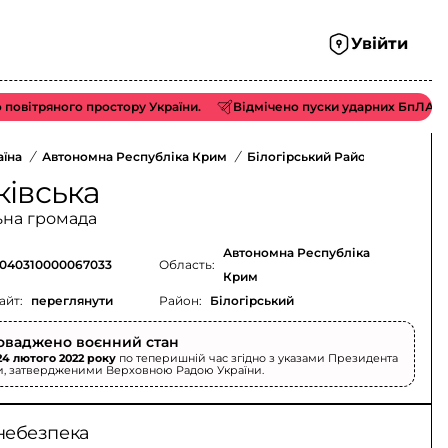
Увійти
ряного простору України.
Відмічено пуски ударних БпЛА типу «Sh
аїна
/
Автономна Республіка Крим
/
Білогірський Район
/
ківська
ьна громада
Автономна Республіка
040310000067033
Область:
Крим
айт:
переглянути
Район:
Білогірський
оваджено воєнний стан
24 лютого 2022 року
по теперишній час згідно з указами Президента
и, затвердженими Верховною Радою України.
небезпека