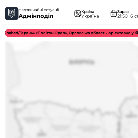
Надзвичайні ситуації
Країна
Зараз
Адмінподіл
Україна
21:50
6 с
ed/Герань» «Полігон Орел», Орловська область. орієнтовно у більш в