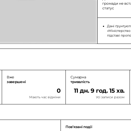
громади не вс
статус
Дані ґрунтуют
«Міністерство
підставі проп
Вже
Сумарна
завершені
тривалість
0
11 дн. 9 год. 15 хв.
Мають час відміни
Усі записи разом
Повʼязані події