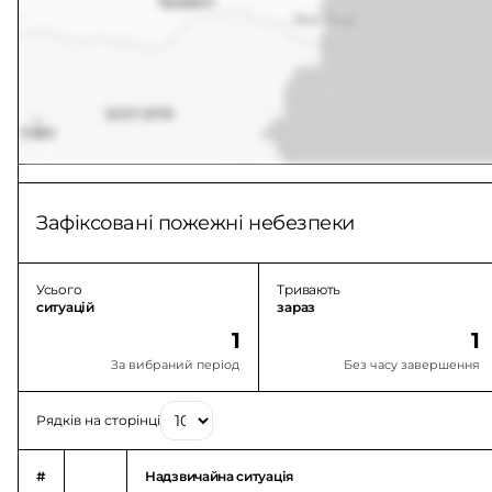
Зафіксовані пожежні небезпеки
Усього
Тривають
ситуацій
зараз
1
1
За вибраний період
Без часу завершення
Рядків на сторінці
#
Надзвичайна ситуація