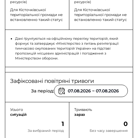
ресурсів)
ресурсів)
Для Кісточківської
Для Кісточківської
територіальної громади не
територіальної громади не
встановленно такий статус
встановленно такий статус
Дані ґрунтуються на офіційному переліку територій, який
формує та затверджує «Міністерство з питань реінтеграції
тимчасово окупованих територій України» на підставі
пропозицій місцевих адміністрацій і погодження з
Міністерством оборони.
Зафіксовані повітряні тривоги
За період:
Усього
Тривають
ситуацій
зараз
1
0
За вибраний період
Без часу завершення