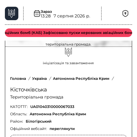
Зараз
13:28
7 серпня 2026 р.
Повітряна тривога у Кісточківська
територіальна громада – актуальна ситуація
аційних бомб (КАБ) Зафіксовано пуски керованих авіаційних бомб в
Оновлення щодо повітряної тривоги у Кісточківська
територіальна громада.
ініціалізація та завантаження
Головна
/
Україна
/
Автономна Республіка Крим
/
Білогірсь
Кісточківська
Територіальна громада
КАТОТТГ:
UA01040310000067033
Область:
Автономна Республіка Крим
Район:
Білогірський
Офіційний вебсайт:
переглянути