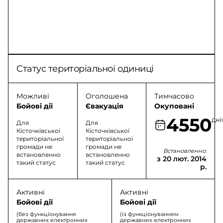
Статус територіальної одиниці
Можливі
Оголошена
Тимчасово
Бойові дії
Євакуація
Окуповані
4550
дні
Для
Для
Кісточківської
Кісточківської
територіальної
територіальної
громади не
громади не
Встановленно:
встановленно
встановленно
з 20 лют. 2014
такий статус
такий статус
р.
Активні
Активні
Бойові дії
Бойові дії
(без функціонування
(із функціонуванням
державних електронних
державних електронних