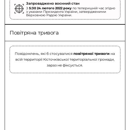
Запроваджено воєнний стан
З
5:30 24 лютого 2022 року
по теперишній час згідно
з указами Президента України, затвердженими
Верховною Радою України.
Повітряна тривога
Повідомлень, які б стосувалися
повітряної тривоги
на
всій территорії Кісточківської територіальної громади,
зараз не фіксується.