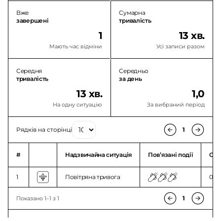
Вже
Сумарна
завершені
тривалість
1
13 хв.
Мають час відміни
Усі записи разом
Середня
Середньо
тривалість
за день
13 хв.
1,0
На одну ситуацію
За вибраний період
Рядків на сторінці
1
#
Надзвичайна ситуація
Повʼязані події
Ого
1
Повітряна тривога
01:3
1
Показано 1–1 з 1