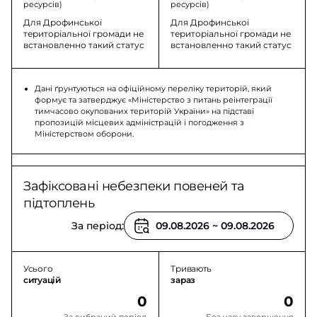
ресурсів)
ресурсів)
Для Дрофинської
Для Дрофинської
територіальної громади не
територіальної громади не
встановленно такий статус
встановленно такий статус
Дані ґрунтуються на офіційному переліку територій, який
формує та затверджує «Міністерство з питань реінтеграції
тимчасово окупованих територій України» на підставі
пропозицій місцевих адміністрацій і погодження з
Міністерством оборони.
Зафіксовані небезпеки повеней та
підтоплень
За період:
Усього
Тривають
ситуацій
зараз
0
0