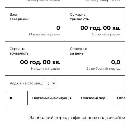
За вибраний період
Без часу завершення
Вже
Сумарна
завершені
тривалість
0
00 год. 00 хв.
Мають час відміни
Усі записи разом
Середня
Середньо
тривалість
за день
00 год. 00 хв.
0,0
На одну ситуацію
За вибраний період
Рядків на сторінці
#
Надзвичайна ситуація
Повʼязані події
Оголо
За обраний період зафіксованих надзвичайних с