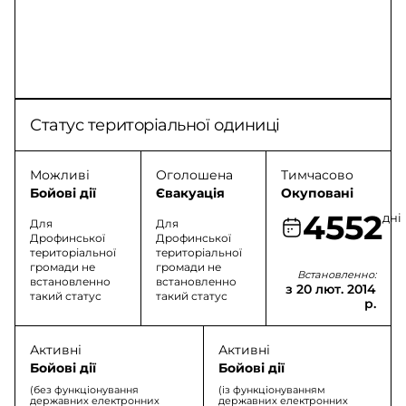
Статус територіальної одиниці
Можливі
Оголошена
Тимчасово
Бойові дії
Євакуація
Окуповані
4552
дні
Для
Для
Дрофинської
Дрофинської
територіальної
територіальної
громади не
громади не
Встановленно:
встановленно
встановленно
з 20 лют. 2014
такий статус
такий статус
р.
Активні
Активні
Бойові дії
Бойові дії
(без функціонування
(із функціонуванням
державних електронних
державних електронних