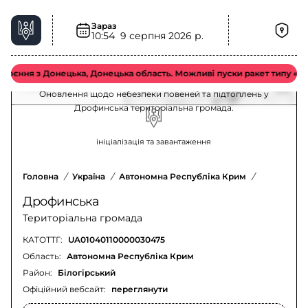
Зараз
Небезпека повеней та підтоплень у
10:54
9 серпня 2026 р.
Дрофинська територіальна громада –
актуальна ситуація
ння з Донецька, Донецька область. Можливі пуски ракет типу «Ісканд
Оновлення щодо небезпеки повеней та підтоплень у
Дрофинська територіальна громада.
ініціалізація та завантаження
Головна
/
Україна
/
Автономна Республіка Крим
/
Білогірсь
Дрофинська
Територіальна громада
КАТОТТГ:
UA01040110000030475
Область:
Автономна Республіка Крим
Район:
Білогірський
Офіційний вебсайт:
переглянути