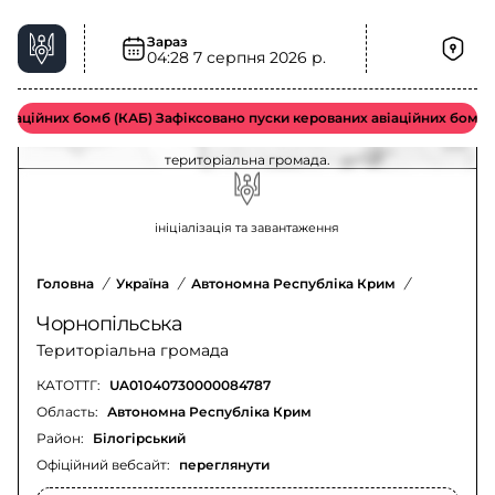
Зараз
04:28
7 серпня 2026 р.
Шквальний вітер у Чорнопільська
територіальна громада – актуальна ситуація
іаційних бомб (КАБ) Зафіксовано пуски керованих авіаційних бомб в
Оновлення щодо шквального вітру у Чорнопільська
територіальна громада.
ініціалізація та завантаження
Головна
/
Україна
/
Автономна Республіка Крим
/
Білогірсь
Чорнопільська
Територіальна громада
КАТОТТГ:
UA01040730000084787
Область:
Автономна Республіка Крим
Район:
Білогірський
Офіційний вебсайт:
переглянути