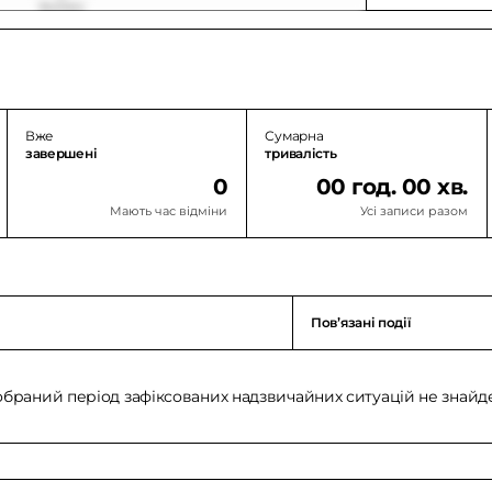
Вже
Сумарна
завершені
тривалість
0
00 год. 00 хв.
Мають час відміни
Усі записи разом
Повʼязані події
обраний період зафіксованих надзвичайних ситуацій не знайд