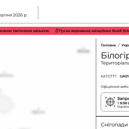
ерпня 2026 р.
ою тактичною авіацією.
Пуски керованих авіаційних бомб (КАБ) 
Головна
/
Укр
Білогі
Територіал
КАТОТТГ:
UA01
Офіційний вебс
Запр
З
5:30 
Україн
Снігопади