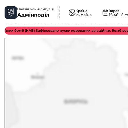
Надзвичайні ситуації
Країна
Зараз
Адмінподіл
Україна
15:46
6 с
йних бомб (КАБ) Зафіксовано пуски керованих авіаційних бомб ворож