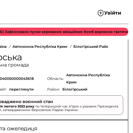
Увійти
Зафіксовано пуски керованих авіаційних бомб ворожою тактичною аві
аїна
/
Автономна Республіка Крим
/
Білогірський Район
/
рська
ьна громада
Автономна Республіка
040050000043618
Область:
Крим
айт:
переглянути
Район:
Білогірський
оваджено воєнний стан
24 лютого 2022 року
по теперишній час згідно з указами Президента
и, затвердженими Верховною Радою України.
 та ожеледиця