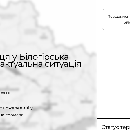
Повідомлень
Біл
я у Білогірська
актуальна ситуація
таження
та ожеледиці у
на громада.
Статус тер