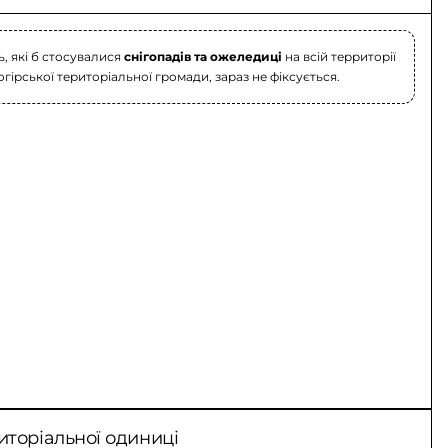
, які б стосувалися
снігопадів та ожеледиці
на всій территорії
огірської територіальної громади, зараз не фіксується.
иторіальної одиниці