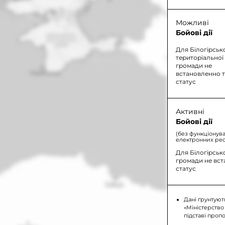
Можливі
Бойові дії
Для Білогірськ
територіальної
громади не
встановленно 
статус
Активні
Бойові дії
(без функціонув
електронних рес
Для Білогірськ
громади не вс
статус
Дані ґрунтуют
«Міністерство
підставі проп