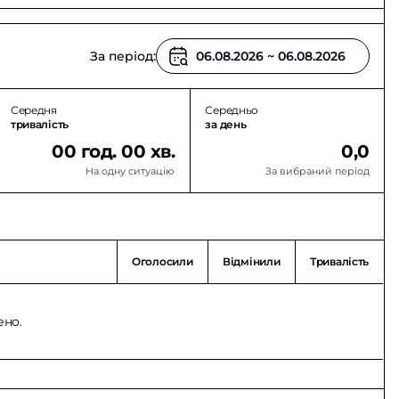
За період:
Середня
Середньо
тривалість
за день
00 год. 00 хв.
0,0
На одну ситуацію
За вибраний період
Оголосили
Відмінили
Тривалість
ено.