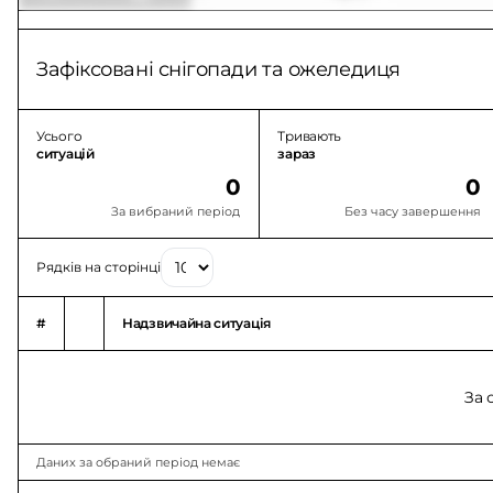
Зафіксовані снігопади та ожеледиця
Усього
Тривають
ситуацій
зараз
0
0
За вибраний період
Без часу завершення
Рядків на сторінці
#
Надзвичайна ситуація
За 
Даних за обраний період немає