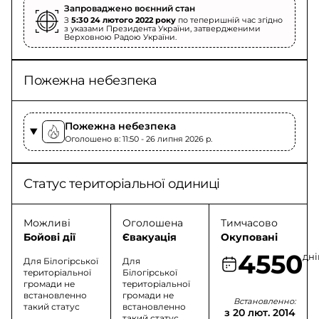
Запроваджено воєнний стан
З
5:30 24 лютого 2022 року
по теперишній час згідно
з указами Президента України, затвердженими
Верховною Радою України.
Пожежна небезпека
Пожежна небезпека
Оголошено в: 11:50 - 26 липня 2026 p.
Статус територіальної одиниці
Можливі
Оголошена
Тимчасово
Бойові дії
Євакуація
Окуповані
4550
дні
Для Білогірської
Для
територіальної
Білогірської
громади не
територіальної
встановленно
громади не
Встановленно:
такий статус
встановленно
з 20 лют. 2014
такий статус