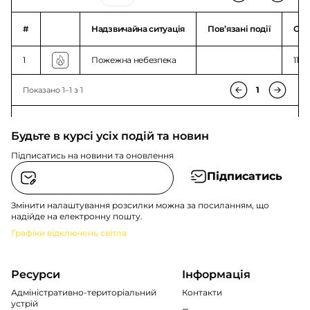
#
Надзвичайна ситуація
Повʼязані події
Ого
1
Пожежна небезпека
11:5
1
Показано 1–1 з 1
Будьте в курсі усіх подій та новин
Підписатись на новини та оновлення
Підписатись
Змінити налаштування розсилки можна за посиланням, що
надійде на електронну пошту.
Графіки відключень світла
Ресурси
Інформація
Адміністративно-територіальний
Контакти
устрій