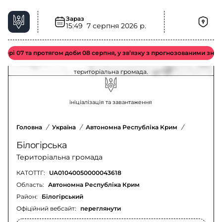
Зараз
15:49
7 серпня 2026 р.
Пожежна небезпека у Білогірська
територіальна громада – актуальна ситуація
 07 та протягом доби 08 серпня, у зв’язку з прогнозованими значними
Оновлення щодо пожежної небезпеки у Білогірська
територіальна громада.
ініціалізація та завантаження
Головна
/
Україна
/
Автономна Республіка Крим
/
Білогірсь
Білогірська
Територіальна громада
КАТОТТГ:
UA01040050000043618
Область:
Автономна Республіка Крим
Район:
Білогірський
Офіційний вебсайт:
переглянути