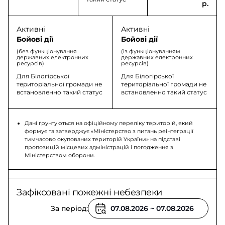
р.
Активні
Активні
Бойові дії
Бойові дії
(без функціонування
(із функціонуванням
державних електронних
державних електронних
ресурсів)
ресурсів)
Для Білогірської
Для Білогірської
територіальної громади не
територіальної громади не
встановленно такий статус
встановленно такий статус
Дані ґрунтуються на офіційному переліку територій, який
формує та затверджує «Міністерство з питань реінтеграції
тимчасово окупованих територій України» на підставі
пропозицій місцевих адміністрацій і погодження з
Міністерством оборони.
Зафіксовані пожежні небезпеки
За період: