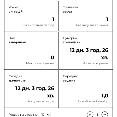
Усього
Тривають
ситуацій
зараз
1
1
За вибраний період
Без часу завершення
Вже
Сумарна
завершені
тривалість
12 дн. 3 год. 26
0
хв.
Мають час відміни
Усі записи разом
Середня
Середньо
тривалість
за день
12 дн. 3 год. 26
хв.
1,0
На одну ситуацію
За вибраний період
Рядків на сторінці
1