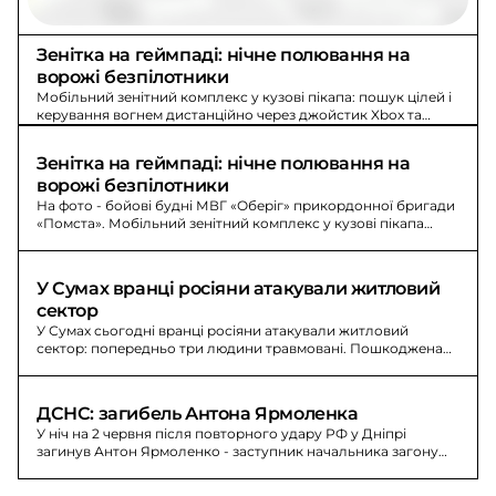
Зенітка на геймпаді: нічне полювання на 
ворожі безпілотники
Мобільний зенітний комплекс у кузові пікапа: пошук цілей і
керування вогнем дистанційно через джойстик Xbox та
ноутбук для нічного полювання на ворожі безпілотники.
Зенітка на геймпаді: нічне полювання на 
ворожі безпілотники
На фото - бойові будні МВГ «Оберіг» прикордонної бригади
«Помста». Мобільний зенітний комплекс у кузові пікапа
керується дистанційно джойстиком Xbox та ноутбуком.
У Сумах вранці росіяни атакували житловий 
сектор
У Сумах сьогодні вранці росіяни атакували житловий
сектор: попередньо три людини травмовані. Пошкоджена
покрівля дев’ятиповерхівки.
ДСНС: загибель Антона Ярмоленка
У ніч на 2 червня після повторного удару РФ у Дніпрі
загинув Антон Ярмоленко - заступник начальника загону
ресурсного забезпечення 8-го ДСНС.