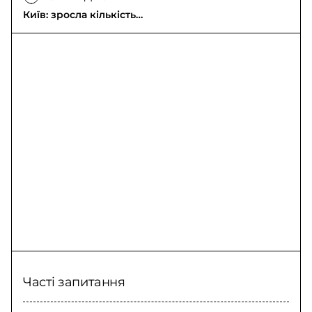
Київ: зросла кількість
загиблих після
російського удару
Часті запитання