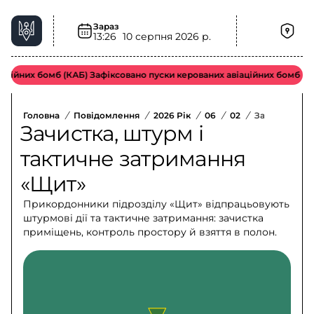
Зараз
13:26
10 серпня 2026 р.
ійних бомб (КАБ) Зафіксовано пуски керованих авіаційних бомб воро
Головна
/
Повідомлення
/
2026 Рік
/
06
/
02
/
Зачистка, Шт
Зачистка, штурм і
тактичне затримання
«Щит»
Прикордонники підрозділу «Щит» відпрацьовують
штурмові дії та тактичне затримання: зачистка
приміщень, контроль простору й взяття в полон.