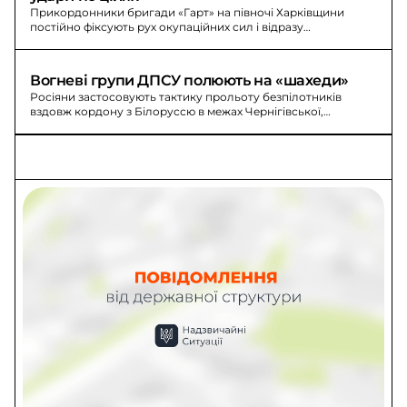
Прикордонники бригади «Гарт» на півночі Харківщини
постійно фіксують рух окупаційних сил і відразу
відпрацьовують по цілях ударними дронами, мінометами та
артилерією.
Вогневі групи ДПСУ полюють на «шахеди»
Росіяни застосовують тактику прольоту безпілотників
вздовж кордону з Білоруссю в межах Чернігівської,
Київської та Житомирської областей. За добу (станом на
ранок 2.06.36) збили майже 120 ударних БПЛА.