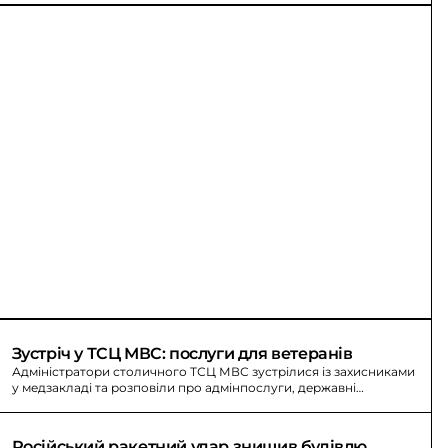
Зустріч у ТСЦ МВС: послуги для ветеранів
Адміністратори столичного ТСЦ МВС зустрілися із захисниками
у медзакладі та розповіли про адмінпослуги, державні
можливості й інтеграцію.
Російський ракетний удар знищив будівлю 