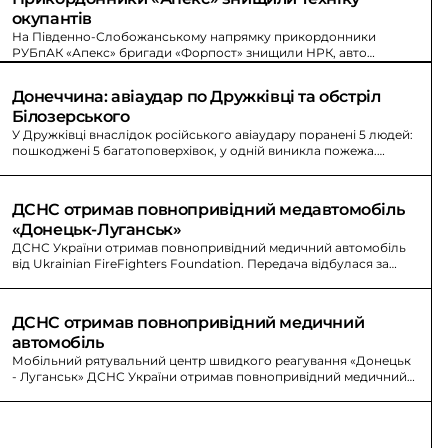
окупантів
На Південно-Слобожанському напрямку прикордонники
РУБпАК «Апекс» бригади «Форпост» знищили НРК, авто
техніку, засоби РЕБ та антени зв’язку.
Донеччина: авіаудар по Дружківці та обстріл 
Білозерського
У Дружківці внаслідок російського авіаудару поранені 5 людей:
пошкоджені 5 багатоповерхівок, у одній виникла пожежа.
Також обстріляли Білозерське.
ДСНС отримав повнопривідний медавтомобіль 
«Донецьк-Луганськ»
ДСНС України отримав повнопривідний медичний автомобіль
від Ukrainian FireFighters Foundation. Передача відбулася за
участі Романа Примуша.
ДСНС отримав повнопривідний медичний 
автомобіль
Мобільний рятувальний центр швидкого реагування «Донецьк
- Луганськ» ДСНС України отримав повнопривідний медичний
автомобіль від Ukrainian FireFighters Foundation.