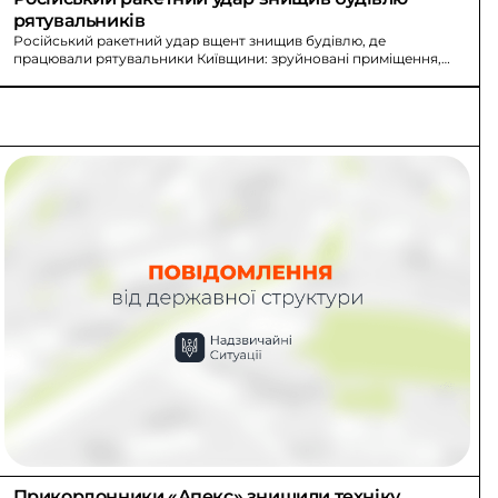
рятувальників
Російський ракетний удар вщент знищив будівлю, де
працювали рятувальники Київщини: зруйновані приміщення,
понівечено техніку та майно. Попри це роботи не зупиняються.
Прикордонники «Апекс» знищили техніку 