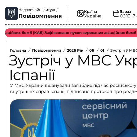
Надзвичайні ситуації
Країна
Зараз
Повідомлення
Україна
06:13
7
ійних бомб (КАБ) Зафіксовано пуски керованих авіаційних бомб вор
Головна
/
Повідомлення
/
2026 Рік
/
06
/
01
/
Зустріч У МВС
Зустріч у МВС Ук
Іспанії
У МВС України вшанували загиблих під час російсько-у
внутрішніх справ Іспанії; підписано протокол про реадм