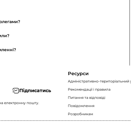
колегами?
или?
мленні?
Ресурси
Адміністративно-територіальний 
Рекомендації i правила
Підписатись
Питання та відповіді
на електронну пошту.
Повідомлення
Розробникам