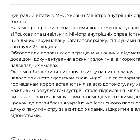
Був радий вітати в МВС України Міністра внутрішніх с
Гомеса
Насамперед разом з іспанськими колегами вшанували па
військових та цивільних. Міністр внутрішніх справ Іспані
цивільних - зруйновану багатоповерхівку, під руїнами я
загинули 24 людини.
Обговорили подальшу співпрацю між нашими відомствам
досвідом: документування воєнних злочинів, використа
надскладних умовах.
Окремо обговорили питання захисту наших громадян. І
надала прихисток десяткам тисяч українців та створила
громадянам Королівства Іспанія за всю допомогу, яку У
Важливим результатом зустрічі стало підписання Імпле
визначає практичні механізми взаємодії між нашими де
кроком до поглиблення українсько-іспанського партне
Дякую пану Міністру за візит до України, відкритий ді
відомствами.