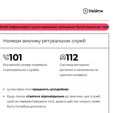
Увійти
) Зафіксовано пуски керованих авіаційних бомб ворожою тактичною а
Номери виклику рятувальних служб
101
112
Екстрений номер пожежної
Система екстреної
та рятувальної служби
допомоги населенню за
єдиним номером
Ці екстрені лінії
працюють цілодобово
.
Будь ласка,
ставтеся відповідально
до виклику цих служб,
щоб не перевантажувати лінії, адже в цей час комусь може
бути потрібна допомога.