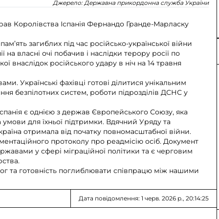
Джерело:
Державна прикордонна служба України
прав Королівства Іспанія Фернандо Гранде-Марласку
м’ять загиблих під час російсько-української війни
ї на власні очі побачив і наслідки терору росії по
кої внаслідок російського удару в ніч на 14 травня
и. Українські фахівці готові ділитися унікальним
ння безпілотних систем, роботи підрозділів ДСНС у
спанія є однією з держав Європейського Союзу, яка
 умови для їхньої підтримки. Вдячний Уряду та
країна отримала від початку повномасштабної війни.
ментаційного протоколу про реадмісію осіб. Документ
ржавами у сфері міграційної політики та є черговим
рства.
алог та готовність поглиблювати співпрацю між нашими
Дата повідомлення: 1 черв. 2026 р., 20:14:25