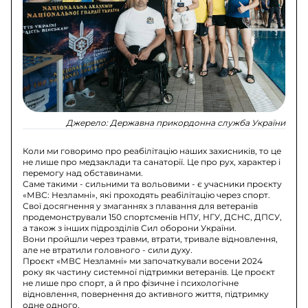
Джерело:
Державна прикордонна служба України
Коли ми говоримо про реабілітацію наших захисників, то це
не лише про медзаклади та санаторії. Це про рух, характер і
перемогу над обставинами.
Саме такими - сильними та вольовими - є учасники проєкту
«МВС: Незламні», які проходять реабілітацію через спорт.
Свої досягнення у змаганнях з плавання для ветеранів
продемонстрували 150 спортсменів НПУ, НГУ, ДСНС, ДПСУ,
а також з інших підрозділів Сил оборони України.
Вони пройшли через травми, втрати, тривале відновлення,
але не втратили головного - сили духу.
Проєкт «МВС Незламні» ми започаткували восени 2024
року як частину системної підтримки ветеранів. Це проєкт
не лише про спорт, а й про фізичне і психологічне
відновлення, повернення до активного життя, підтримку
одне одного.