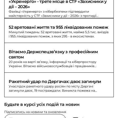
«Укренерго» - трете місце в CTF «Захисники у 
дії – 2026»
Фахівці «Укренерго» з кібербезпеки підтвердили
майстерність у CTF «Захисники у дії – 2026» з протидії
кіберзагрозам: перші місця на етапах і третє у фіналі.
52 врятовані життя та 955 ліквідованих пожеж
Минулий тиждень: 52 врятовані життя, майже 5,5 тис. виїздів
і 955 ліквідованих пожеж, з яких 295 - в екосистемах.
Вітаємо Держспецзв’язку з професійним 
святом
20 років на варті зв’язку, інформації та кіберпростору
України. Вітаємо військовослужбовців і працівників
Держспецзв’язку з професійним святом.
Ракетний удар по Дергачах: двоє загинули
Унаслідок ракетного удару росіян по місту Дергачі
загинули двоє, 19 постраждали. Виникла пожежа на
території цивільного підприємства.
Будьте в курсі усіх подій та новин
Підписатись на новини та оновлення