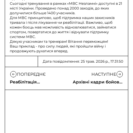
Сьогодні тренування в рамках «МВС Незламні» доступні в 21
місті України. Проведено понад 2000 заходів, до яких
долучилися більше 1400 учасників.
Для МВС принципово, щоб підтримка наших захисників
тривала і після лікування чи реабілітації. Важливо, щоб
кожен боєць мав можливість відновлюватися, займатися
спортом, повертатися до життя і відчувати підтримку
системи МВС.
Дякую учасникам та тренерам! Вітання переможцям!
Ваш приклад - про силу людей, які пройшли війну і
продовжують рухатися вперед.
Дата повідомлення: 25 трав. 2026 р., 17:31:50
ПОПЕРЕДНЄ
НАСТУПНЕ
Реабілітація
Архівні кадри бойової
захисників: проєкт
роботи «Форпост» біля
«МВС Незламні»
Вовчанська