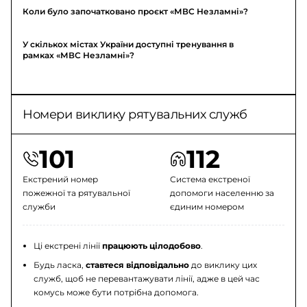
Коли було започатковано проєкт «МВС Незламні»?
У скількох містах України доступні тренування в
рамках «МВС Незламні»?
Номери виклику рятувальних служб
101
112
Екстрений номер
Система екстреної
пожежної та рятувальної
допомоги населенню за
служби
єдиним номером
Ці екстрені лінії
працюють цілодобово
.
Будь ласка,
ставтеся відповідально
до виклику цих
служб, щоб не перевантажувати лінії, адже в цей час
комусь може бути потрібна допомога.