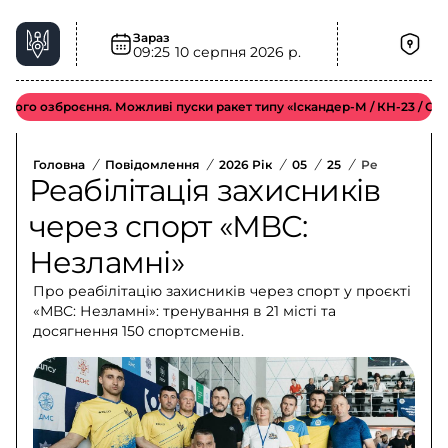
Зараз
09:25
10 серпня 2026 р.
 озброєння. Можливі пуски ракет типу «Іскандер-М / КН-23 / С-300».
Головна
/
Повідомлення
/
2026 Рік
/
05
/
25
/
Реабілітація
Реабілітація захисників
через спорт «МВС:
Незламні»
Про реабілітацію захисників через спорт у проєкті
«МВС: Незламні»: тренування в 21 місті та
досягнення 150 спортсменів.