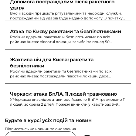
Допомога постраждалим після ракетного 
удару
Вночі всюди працюють рятувальники та необхідні служби,
постраждалим від ударів буде надано допомогу. З початку
доби відомо щонайменше про 83 людей.
Атака по Києву ракетами та безпілотниками
Росіяни вдарили ракетами й безпілотниками по всіх
районах Києва: півсотні локацій, загиблі та понад 50
поранених, триває ліквідація.
Жахлива ніч для Києва: ракети та 
безпілотники
Росіяни вдарили ракетами та безпілотниками по всіх
районах Києва: постраждали півсотні локацій, двоє
загиблих і понад 50 поранених.
Черкаси: атака БпЛА, 11 людей травмовано
У Черкасах внаслідок атаки російського БпЛА травмовано 11
людей, зокрема 2 дітей. Пожежі виникли у квартирах 5–9
поверхів.
Будьте в курсі усіх подій та новин
Підписатись на новини та оновлення