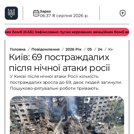
Зараз
06:37
8 серпня 2026 р.
них бомб (КАБ) Зафіксовано пуски керованих авіаційних бомб ворожо
Головна
/
Повідомлення
/
2026 Рік
/
05
/
24
/
Київ: 69 Пост
Київ: 69 постраждалих
після нічної атаки росії
У Києві після нічної атаки Росії кількість
постраждалих зросла до 69, двоє людей загинули.
Пошуково-рятувальні роботи тривають.