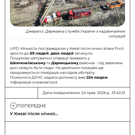
Джерело:
Державна служба України з надзвичайних
ситуацій
UPD: Кількість постраждалих у Києві після нічної атаки Росії
зросла до
69 людей
,
двоє людей
загинули.
Пошуково-рятувальні операції тривають у
Шевченківському
та
Дарницькому
районах - під завалами
досі можуть бути люди. На декількох локаціях ще
продовжується ліквідація наслідків обстрілу.
Психологи ДСНС надали допомогу вже
224 людям
.
Інформація оновлюється.
Дата повідомлення: 24 трав. 2026 р., 13:40:31
ПОПЕРЕДНЄ
У Києві після нічної
атаки Росії
постраждалих 69