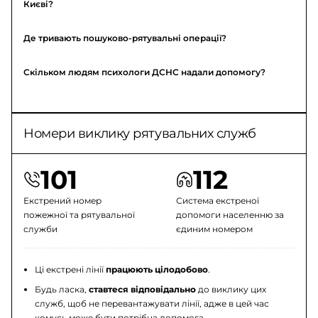
Києві?
Де тривають пошуково-рятувальні операції?
Скільком людям психологи ДСНС надали допомогу?
Номери виклику рятувальних служб
101
112
Екстрений номер
Система екстреної
пожежної та рятувальної
допомоги населенню за
служби
єдиним номером
Ці екстрені лінії
працюють цілодобово
.
Будь ласка,
ставтеся відповідально
до виклику цих
служб, щоб не перевантажувати лінії, адже в цей час
комусь може бути потрібна допомога.