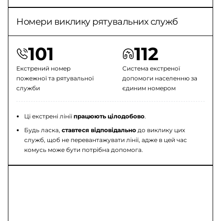
Номери виклику рятувальних служб
101
112
Екстрений номер
Система екстреної
пожежної та рятувальної
допомоги населенню за
служби
єдиним номером
Ці екстрені лінії
працюють цілодобово
.
Будь ласка,
ставтеся відповідально
до виклику цих
служб, щоб не перевантажувати лінії, адже в цей час
комусь може бути потрібна допомога.