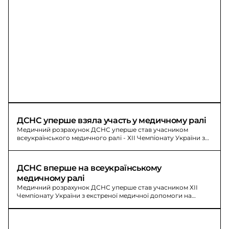
ДСНС уперше взяла участь у медичному ралі
Медичний розрахунок ДСНС уперше став учасником
всеукраїнського медичного ралі - ХІІ Чемпіонату України з
екстреної медичної допомоги на Вінниччині; 26 команд.
ДСНС вперше на всеукраїнському 
медичному ралі
Медичний розрахунок ДСНС уперше став учасником ХІІ
Чемпіонату України з екстреної медичної допомоги на
Вінниччині. Першими представниками Служби порятунку
стали надзвичайники з Черкащини.