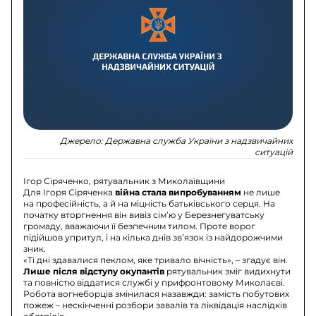
Джерело:
Державна служба України з надзвичайних
ситуацій
Ігор Сіряченко, рятувальник з Миколаївщини
Для Ігоря Сіряченка
війна стала випробуванням
не лише
на професійність, а й на міцність батьківського серця. На
початку вторгнення він вивіз сім’ю у Березнегуватську
громаду, вважаючи її безпечним тилом. Проте ворог
підійшов упритул, і на кілька днів зв’язок із найдорожчими
зник.
«Ті дні здавалися пеклом, яке тривало вічність», – згадує він.
Лише після відступу окупантів
рятувальник зміг видихнути
та повністю віддатися службі у прифронтовому Миколаєві.
Робота вогнеборців змінилася назавжди: замість побутових
пожеж – нескінченні розбори завалів та ліквідація наслідків