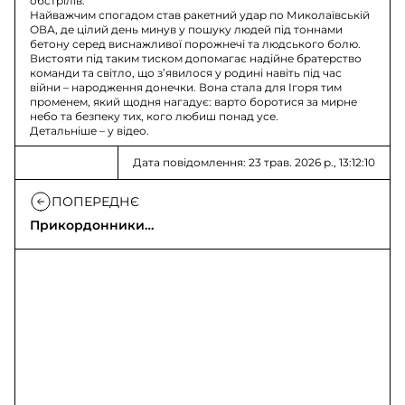
обстрілів.
Найважчим спогадом став ракетний удар по Миколаївській
ОВА, де цілий день минув у пошуку людей під тоннами
бетону серед виснажливої порожнечі та людського болю.
Вистояти під таким тиском допомагає надійне братерство
команди та світло, що з’явилося у родині навіть під час
війни – народження донечки. Вона стала для Ігоря тим
променем, який щодня нагадує: варто боротися за мирне
небо та безпеку тих, кого любиш понад усе.
Детальніше – у відео.
Дата повідомлення: 23 трав. 2026 р., 13:12:10
ПОПЕРЕДНЄ
Прикордонники
знищили гармату,
дрони та склад БК