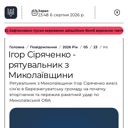
Зараз
23:48
6 серпня 2026 р.
 Зафіксовано пуски керованих авіаційних бомб ворожою тактичною ав
Головна
/
Повідомлення
/
2026 Рік
/
05
/
23
/
Ігор Сірячен
Ігор Сіряченко -
рятувальник з
Миколаївщини
Рятувальник з Миколаївщини Ігор Сіряченко вивіз
сім’ю в Березнегуватську громаду на початку
вторгнення та пережив ракетний удар по
Миколаївській ОВА.