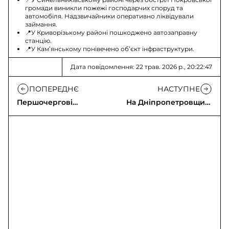
громади виникли пожежі господарчих споруд та
автомобіля. Надзвичайники оперативно ліквідували
займання.
📍У Криворізькому районі пошкоджено автозаправну
станцію.
📍У Кам’янському понівечено об’єкт інфраструктури.
Дата повідомлення: 22 трав. 2026 р., 20:22:47
ПОПЕРЕДНЄ
НАСТУПНЕ
Першочергові
На Дніпропетровщині
потреби «Укренерго»
постраждали 16 людей
та інтеграція ринків