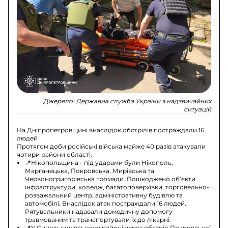
Джерело:
Державна служба України з надзвичайних
ситуацій
На Дніпропетровщині внаслідок обстрілів постраждали 16
людей
Протягом доби російські війська майже 40 разів атакували
чотири райони області.
📍Нікопольщина - під ударами були Нікополь,
Марганецька, Покровська, Мирівська та
Червоногригорівська громади. Пошкоджено об’єкти
інфраструктури, коледж, багатоповерхівки, торговельно-
розважальний центр, адміністративну будівлю та
автомобілі. Внаслідок атак постраждали 16 людей.
Рятувальники надавали домедичну допомогу
травмованим та транспортували їх до лікарні.
📍У Синельниківському районі через обстріл Покровської