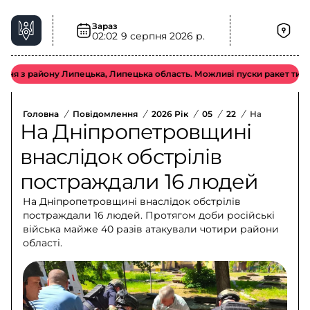
Зараз
02:02
9 серпня 2026 р.
району Липецька, Липецька область. Можливі пуски ракет типу «Іскан
Головна
/
Повідомлення
/
2026 Рік
/
05
/
22
/
На Дніпропет
На Дніпропетровщині
внаслідок обстрілів
постраждали 16 людей
На Дніпропетровщині внаслідок обстрілів
постраждали 16 людей. Протягом доби російські
війська майже 40 разів атакували чотири райони
області.