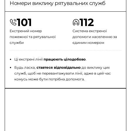
Номери виклику рятувальних служб
101
112
Екстрений номер
Система екстреної
пожежної та рятувальної
допомоги населенню за
служби
єдиним номером
Ці екстрені лінії
працюють цілодобово
.
Будь ласка,
ставтеся відповідально
до виклику цих
служб, щоб не перевантажувати лінії, адже в цей час
комусь може бути потрібна допомога.