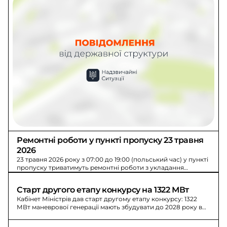
Ремонтні роботи у пункті пропуску 23 травня 
2026
23 травня 2026 року з 07:00 до 19:00 (польський час) у пункті
пропуску триватимуть ремонтні роботи з укладання
асфальту; оформлення вантажівок - у сповільненому режимі
через смугу автобусів.
Старт другого етапу конкурсу на 1322 МВт
Кабінет Міністрів дав старт другому етапу конкурсу: 1322
МВт маневрової генерації мають збудувати до 2028 року в
енергодефіцитних регіонах. Учасники повинні мати 10 МВт
мінімальної потужності та вийти на номінал за 30 хвилин.