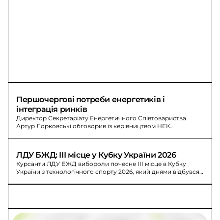
Першочергові потреби енергетиків і 
інтеграція ринків
Директор Секретаріату Енергетичного Співтовариства
Артур Лорковські обговорив із керівництвом НЕК
«Укренерго» потреби до наступного осінньо-зимового
періоду, виконання договорів і інтеграцію ринків
електроенергії.
ЛДУ БЖД: ІІІ місце у Кубку України 2026
Курсанти ЛДУ БЖД вибороли почесне ІІІ місце в Кубку
України з технологічного спорту 2026, який днями відбувся
на Київщині.