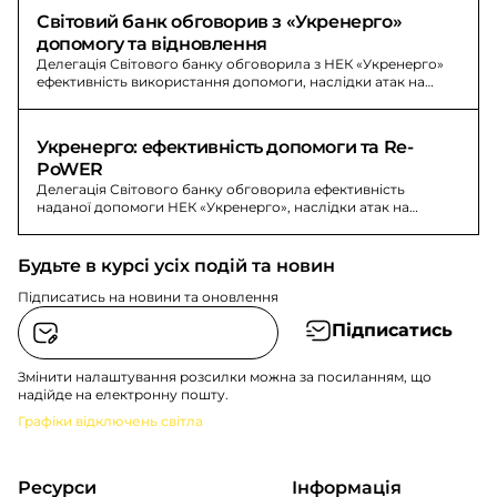
Світовий банк обговорив з «Укренерго» 
допомогу та відновлення
Делегація Світового банку обговорила з НЕК «Укренерго»
ефективність використання допомоги, наслідки атак на
систему передачі та першочергові потреби для
відновлювальних робіт у межах Re-PoWER.
Укренерго: ефективність допомоги та Re-
PoWER
Делегація Світового банку обговорила ефективність
наданої допомоги НЕК «Укренерго», наслідки атак на
підстанції та першочергові потреби.
Будьте в курсі усіх подій та новин
Підписатись на новини та оновлення
Підписатись
Змінити налаштування розсилки можна за посиланням, що
надійде на електронну пошту.
Графіки відключень світла
Ресурси
Інформація