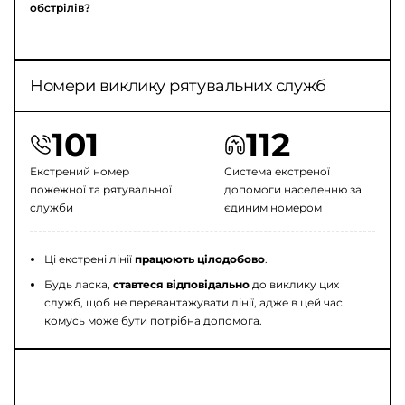
обстрілів?
Номери виклику рятувальних служб
101
112
Екстрений номер
Система екстреної
пожежної та рятувальної
допомоги населенню за
служби
єдиним номером
Ці екстрені лінії
працюють цілодобово
.
Будь ласка,
ставтеся відповідально
до виклику цих
служб, щоб не перевантажувати лінії, адже в цей час
комусь може бути потрібна допомога.