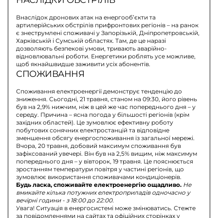
Внаслідок дронових атак на енергооб’єкти та
артилерійських обстрілів прифронтових регіонів – на ранок
є знеструмлені споживачі у Запорізькій, Дніпропетровській,
Харківській і Сумській областях. Там, де це наразі
дозволяють безпекові умови, тривають аварійно-
відновлювальні роботи. Енергетики роблять усе можливе,
щоб якнайшвидше заживити усіх абонентів.
СПОЖИВАННЯ
Споживання електроенергії демонструє тенденцію до
зниження. Сьогодні, 21 травня, станом на 09:30, його рівень
був на 2,9% нижчим, ніж в цей же час попереднього дня – у
середу. Причина – ясна погода у більшості регіонів (крім
західних областей). Це зумовлює ефективну роботу
побутових сонячних електростанцій та відповідне
зменшення обсягу енергоспоживання із загальної мережі.
Вчора, 20 травня, добовий максимум споживання був
зафіксований увечері. Він був на 2,5% вищим, ніж максимум
попереднього дня – у вівторок, 19 травня. Це пояснюється
зростанням температури повітря у частині регіонів, що
зумовлює використання споживачами кондиціонерів.
Будь ласка, споживайте електроенергію ощадливо.
Не
вмикайте кілька потужних електроприладів одночасно у
вечірні години - з 18:00 до 22:00.
Увага! Ситуація в енергосистемі може змінюватись. Стежте
за повідомленнями на сайтах та офіційних сторінках у