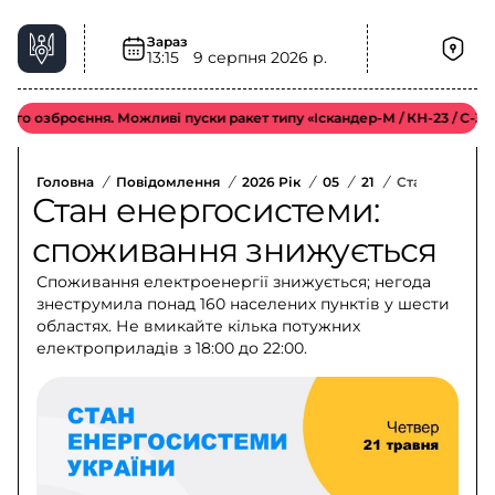
Зараз
13:15
9 серпня 2026 р.
зброєння. Можливі пуски ракет типу «Іскандер-М / КН-23 / С-300».
Головна
/
Повідомлення
/
2026 Рік
/
05
/
21
/
Стан Енергос
Стан енергосистеми:
споживання знижується
Споживання електроенергії знижується; негода
знеструмила понад 160 населених пунктів у шести
областях. Не вмикайте кілька потужних
електроприладів з 18:00 до 22:00.