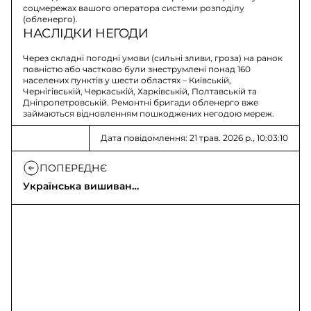
соцмережах вашого оператора системи розподілу
(обленерго).
НАСЛІДКИ НЕГОДИ
Через складні погодні умови (сильні зливи, гроза) на ранок
повністю або частково були знеструмлені понад 160
населених пунктів у шести областях – Київській,
Чернігівській, Черкаській, Харківській, Полтавській та
Дніпропетровській. Ремонтні бригади обленерго вже
займаються відновленням пошкоджених негодою мереж.
Дата повідомлення: 21 трав. 2026 р., 10:03:10
ПОПЕРЕДНЄ
Українська вишиванка
- не просто одяг