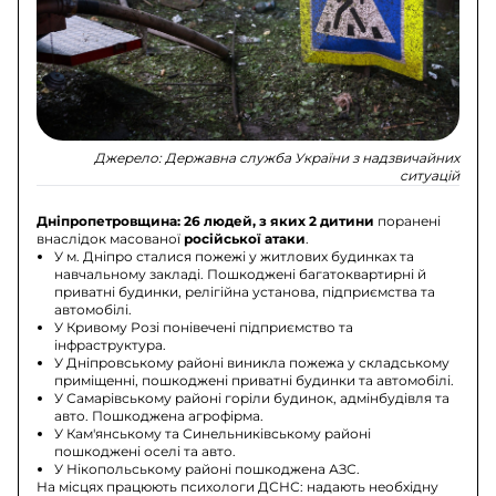
Джерело:
Державна служба України з надзвичайних
ситуацій
Дніпропетровщина:
26 людей, з яких 2 дитини
поранені
внаслідок масованої
російської атаки
.
У м. Дніпро сталися пожежі у житлових будинках та
навчальному закладі. Пошкоджені багатоквартирні й
приватні будинки, релігійна установа, підприємства та
автомобілі.
У Кривому Розі понівечені підприємство та
інфраструктура.
У Дніпровському районі виникла пожежа у складському
приміщенні, пошкоджені приватні будинки та автомобілі.
У Самарівському районі горіли будинок, адмінбудівля та
авто. Пошкоджена агрофірма.
У Кам'янському та Синельниківському районі
пошкоджені оселі та авто.
У Нікопольському районі пошкоджена АЗС.
На місцях працюють психологи ДСНС: надають необхідну