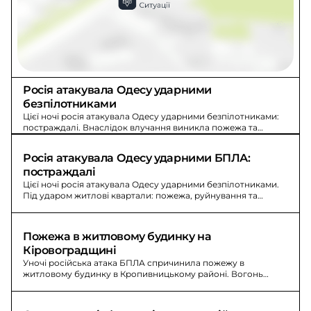
Росія атакувала Одесу ударними 
безпілотниками
Цієї ночі росія атакувала Одесу ударними безпілотниками:
постраждалі. Внаслідок влучання виникла пожежа та
руйнування одноповерхового будинку, постраждала 11-
річна дитина й одна людина.
Росія атакувала Одесу ударними БПЛА: 
постраждалі
Цієї ночі росія атакувала Одесу ударними безпілотниками.
Під ударом житлові квартали: пожежа, руйнування та
постраждалі, зокрема 11-річна дитина.
Пожежа в житловому будинку на 
Кіровоградщині
Уночі російська атака БПЛА спричинила пожежу в
житловому будинку в Кропивницькому районі. Вогонь
охопив 40 м², постраждалих серед мешканців немає.