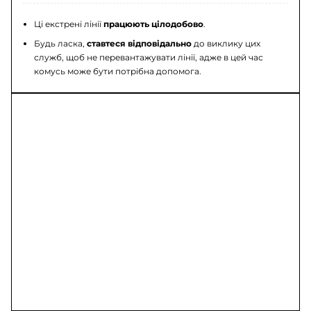
Ці екстрені лінії
працюють цілодобово
.
Будь ласка,
ставтеся відповідально
до виклику цих
служб, щоб не перевантажувати лінії, адже в цей час
комусь може бути потрібна допомога.