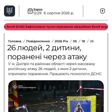
Зараз
12:29
6 серпня 2026 р.
 бомб (КАБ) Зафіксовано пуски керованих авіаційних бомб ворожою т
Головна
/
Повідомлення
/
2026 Рік
/
05
/
18
/
26 Людей, 2 
26 людей, 2 дитини,
поранені через атаку
У м. Дніпро та районах області через масовану
російську атаку 26 людей, з яких 2 дитини,
отримали поранення. Працюють психологи ДСНС.