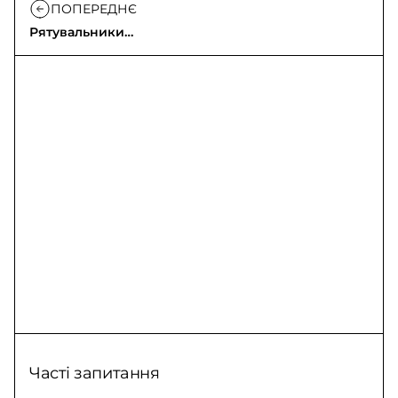
ПОПЕРЕДНЄ
Рятувальники
Київщини врятували
двох оленят
Часті запитання