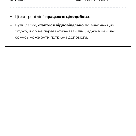
Ці екстрені лінії
працюють цілодобово
.
Будь ласка,
ставтеся відповідально
до виклику цих
служб, щоб не перевантажувати лінії, адже в цей час
комусь може бути потрібна допомога.