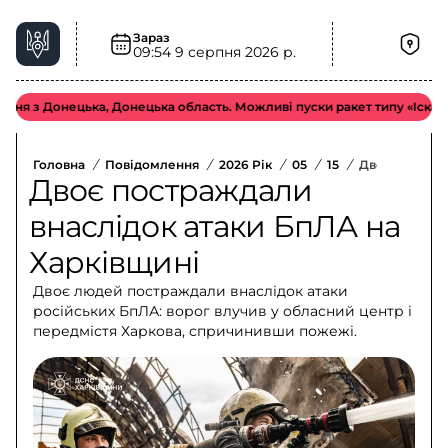
Зараз
09:54
9 серпня 2026 р.
 Донецька, Донецька область. Можливі пуски ракет типу «Іскандер-М 
Головна
/
Повідомлення
/
2026 Рік
/
05
/
15
/
Двоє Постраж
Двоє постраждали
внаслідок атаки БпЛА на
Харківщині
Двоє людей постраждали внаслідок атаки
російських БпЛА: ворог влучив у обласний центр і
передмістя Харкова, спричинивши пожежі.