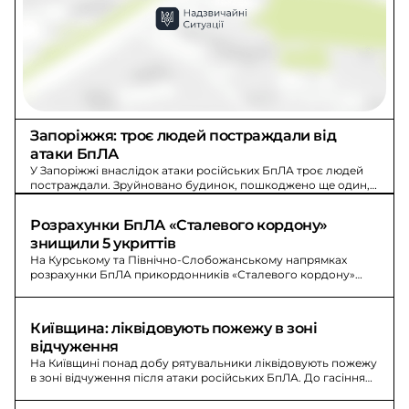
Запоріжжя: троє людей постраждали від 
атаки БпЛА
У Запоріжжі внаслідок атаки російських БпЛА троє людей
постраждали. Зруйновано будинок, пошкоджено ще один,
загорівся легковий автомобіль.
Розрахунки БпЛА «Сталевого кордону» 
знищили 5 укриттів
На Курському та Північно-Слобожанському напрямках
розрахунки БпЛА прикордонників «Сталевого кордону»
знищили 5 укриттів і антену зв'язку. Пілоти дронів уразили
двох окупантів.
Київщина: ліквідовують пожежу в зоні 
відчуження
На Київщині понад добу рятувальники ліквідовують пожежу
в зоні відчуження після атаки російських БпЛА. До гасіння
залучено 148 людей.