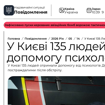
Надзвичайні ситуації
Країна
Зараз
Повідомлення
Україна
10:39
9
совано пуски керованих авіаційних бомб ворожою тактичною авіаціє
Головна
/
Повідомлення
/
2026 Рік
/
05
/
14
/
У Києві 135 
У Києві 135 люде
допомогу психол
У Києві 135 людей отримали допомогу від психологів Д
постраждалими після обстрілу.