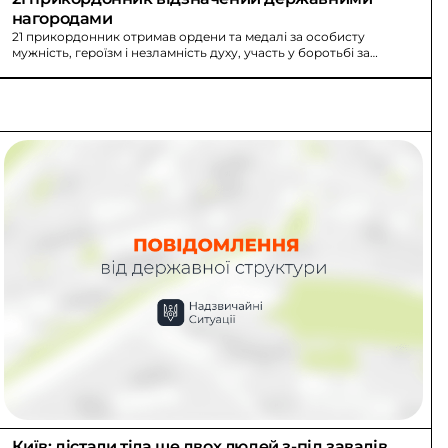
нагородами
21 прикордонник отримав ордени та медалі за особисту
мужність, героїзм і незламність духу, участь у боротьбі за
незалежність та територіальну цілісність України.
Київ: дістали тіла ще двох людей з-під завалів