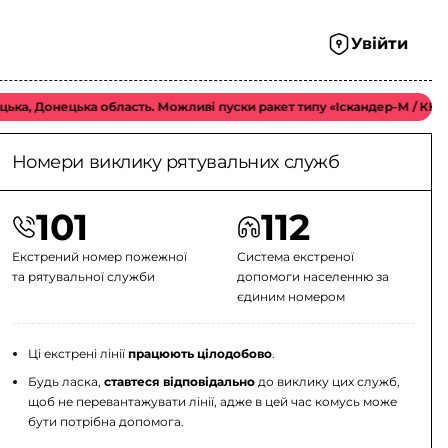
Увійти
ецька область. Можливі пуски ракет типу «Іскандер-М / КН-23 / С-30
Номери виклику рятувальних служб
101
112
Екстрений номер пожежної
Система екстреної
та рятувальної служби
допомоги населенню за
єдиним номером
Ці екстрені лінії
працюють цілодобово
.
Будь ласка,
ставтеся відповідально
до виклику цих служб,
щоб не перевантажувати лінії, адже в цей час комусь може
бути потрібна допомога.