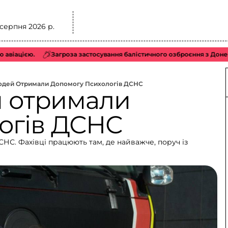
 серпня 2026 р.
ю.
Загроза застосування балістичного озброєння з Донецька, Дон
Людей Отримали Допомогу Психологів ДСНС
й отримали
огів ДСНС
СНС. Фахівці працюють там, де найважче, поруч із