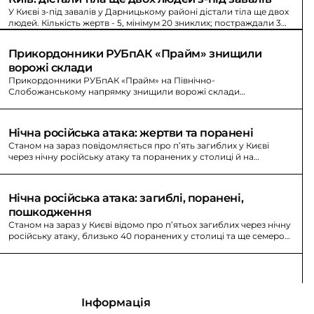
У Києві з-під завалів у Дарницькому районі дістали тіла ще двох
людей. Кількість жертв - 5, мінімум 20 зниклих; постраждали 39,
врятували 28.
Прикордонники РУБпАК «Прайм» знищили 
ворожі склади
Прикордонники РУБпАК «Прайм» на Північно-
Слобожанському напрямку знищили ворожі склади
боєкомплекту, пально-мастильні матеріали, гармати Д-30 та
техніку, засоби зв’язку й РЕБ.
Нічна російська атака: жертви та поранені
Станом на зараз повідомляється про п’ять загиблих у Києві
через нічну російську атаку та поранених у столиці й на
Київщині.
Нічна російська атака: загиблі, поранені, 
пошкодження
Станом на зараз у Києві відомо про п’ятьох загиблих через нічну
російську атаку, близько 40 поранених у столиці та ще семеро
на Київщині. Триває пошуково-рятувальна операція, 93% збиття
дронів і ракет.
Інформація