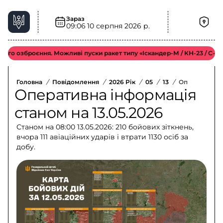
Зараз
09:06
10 серпня 2026 р.
озброєння. Можливі пуски ракет типу «Іскандер-М / КН-23 / С-300».
Головна
/
Повідомлення
/
2026 Рік
/
05
/
13
/
Оперативна І
Оперативна інформація
станом на 13.05.2026
Станом на 08:00 13.05.2026: 210 бойових зіткнень,
вчора 111 авіаційних ударів і втрати 1130 осіб за
добу.