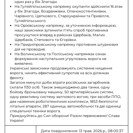
один раз у бік Злагоди.
На Гуляйпільському напрямку окупанти здійснили 16 атак
у бік Злагоди, Воздвижівки, Оленокостянтинівки,
Чарівного, Цвіткового, Староукраїнки та Привілля,
Гуляйпільського.
На Оріхівському напрямку, за уточненою інформацією,
наші захисники зупинили п’ять спроб противника
просунутися вперед в районах Щербаків, Малих
Щербаків, Степового та Єгорівки.
На Придніпровському напрямку противник штурмових
дій не проводив.
На Волинському та Поліському напрямках ознак
формування наступальних угруповань ворога не
виявлено.
Українські захисники продовжують системне нищення
ворога, чинять ефективний супротив на всіх ділянках
фронту.
Загалом минулої доби втрати російських загарбників
склали 1130 осіб. Також знешкоджено два танки, одну
бойову броньовану машину, 50 артилерійських систем,
одну реактивну систему залпового вогню, три засоби ППО,
два наземних робототехнічних комплекси, 1853 безпілотні
літальні апарати, 287 одиниць автомобільної та дві одиниці
спеціальної техніки ворога.
Приєднуйтесь до Сил оборони! Разом переможемо! Слава
Україні!
Дата повідомлення: 13 трав. 2026 р., 08:00:37