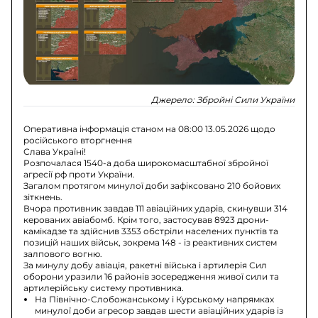
Джерело:
Збройні Сили України
Оперативна інформація станом на 08:00 13.05.2026 щодо
російського вторгнення
Слава Україні!
Розпочалася 1540-а доба широкомасштабної збройної
агресії рф проти України.
Загалом протягом минулої доби зафіксовано 210 бойових
зіткнень.
Вчора противник завдав 111 авіаційних ударів, скинувши 314
керованих авіабомб. Крім того, застосував 8923 дрони-
камікадзе та здійснив 3353 обстріли населених пунктів та
позицій наших військ, зокрема 148 - із реактивних систем
залпового вогню.
За минулу добу авіація, ракетні війська і артилерія Сил
оборони уразили 16 районів зосередження живої сили та
артилерійську систему противника.
На Північно-Слобожанському і Курському напрямках
минулої доби агресор завдав шести авіаційних ударів із