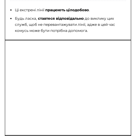
Ці екстрені лінії
працюють цілодобово
.
Будь ласка,
ставтеся відповідально
до виклику цих
служб, щоб не перевантажувати лінії, адже в цей час
комусь може бути потрібна допомога.