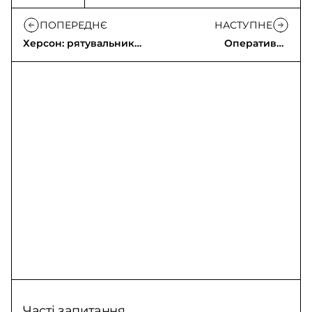
ПОПЕРЕДНЄ
НАСТУПНЕ
Херсон: рятувальники
Оперативна
ліквідували наслідки
інформація щодо
російської атаки
російського
вторгнення (13.05.2026)
Часті запитання