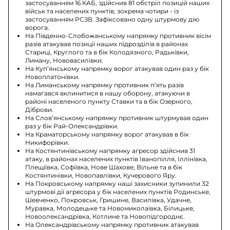
застосуванням 16 КАБ, здійснив 81 обстріл позицій наших
військ та населених пунктів, зокрема чотири - із
застосуванням РСЗВ. Зафіксовано одну штурмову дію
ворога.
На Південно-Слобожанському напрямку противник вісім
разів атакував позиції наших підрозділів в районах
Стариці, Круглого та в бік Колодязного, Радьківки,
Лиману, Нововасилівки.
На Куп’янському напрямку ворог атакував один раз у бік
Новоплатонівки.
На Лиманському напрямку противник п’ять разів
намагався вклинитися в нашу оборону, атакуючи в
районі населеного пункту Ставки та в бік Озерного,
Діброви.
На Слов’янському напрямку противник штурмував один
раз у бік Рай-Олександрівки.
На Краматорському напрямку ворог атакував в бік
Никифорівки.
На Костянтинівському напрямку агресор здійснив 31
атаку, в районах населених пунктів Іванопілля, Іллінівка,
Плещіївка, Софіївка, Нове Шахове, Вільне та в бік
Костянтинівки, Новопавлівки, Кучерового Яру.
На Покровському напрямку наші захисники зупинили 32
штурмові дії агресора у бік населених пунктів Родинське,
Шевченко, Покровськ, Гришине, Василівка, Удачне,
Муравка, Молодецьке та Новомиколаївка, Білицьке,
Новоолександрівка, Котлине та Новопідгороднє.
На Олександрівському напрямку противник атакував