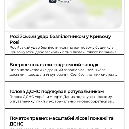
Російський удар безпілотником у Кривому 
Розі
Російський удар безпілотником по житловому будинку в
Кривому Розі: двоє загиблих літніх людей і тяжко поранена
онука в лікарні.
Вперше показали «підземний завод»
Вперше показали «підземний завод»: масштаб, якого
досягли підрозділи Угруповання Сил безпілотних систем.
Звідси щомісяця вивозять десятки тисяч мін.
Голова ДСНС подякував рятувальникам
Голова ДСНС України Андрій Даник подякував кожному
рятувальнику, який у екстремальних умовах бореться за
кожен гектар лісу.
Початок травня: масштабні лісові пожежі та 
ДСНС