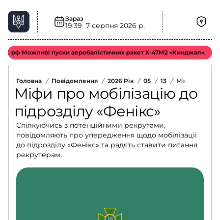
Зараз
19:39
7 серпня 2026 р.
рф Можливі пуски аеробалістичних ракет Х-47М2 «Кинджал».
Відм
Головна
/
Повідомлення
/
2026 Рік
/
05
/
13
/
Міфи Про Моб
Міфи про мобілізацію до
підрозділу «Фенікс»
Спілкуючись з потенційними рекрутами,
повідомляють про упередження щодо мобілізації
до підрозділу «Фенікс» та радять ставити питання
рекрутерам.