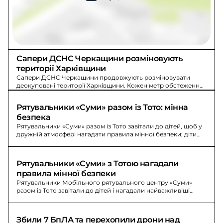
Сапери ДСНС Черкащини розміновують 
території Харківщини
Сапери ДСНС Черкащини продовжують розміновувати
деокуповані території Харківщини. Кожен метр обстеження
- крок до безпеки та повернення людей.
Рятувальники «Суми» разом із Тото: мінна 
безпека
Рятувальники «Суми» разом із Тото завітали до дітей, щоб у
дружній атмосфері нагадати правила мінної безпеки; діти
повторювали їх і переглядали мультфільми від UNICEF.
Рятувальники «Суми» з Тотою нагадали 
правила мінної безпеки
Рятувальники Мобільного рятувального центру «Суми»
разом із Тото завітали до дітей і нагадали найважливіші
правила мінної безпеки.
Збили 7 БпЛА та перехопили дрони над 