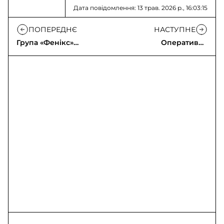
Дата повідомлення: 13 трав. 2026 р., 16:03:15
ПОПЕРЕДНЄ
НАСТУПНЕ
Група «Фенікс»
Оперативна
евакуювала людей з
інформація щодо
Дружківки
російського
вторгнення