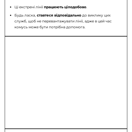
Ці екстрені лінії
працюють цілодобово
.
Будь ласка,
ставтеся відповідально
до виклику цих
служб, щоб не перевантажувати лінії, адже в цей час
комусь може бути потрібна допомога.