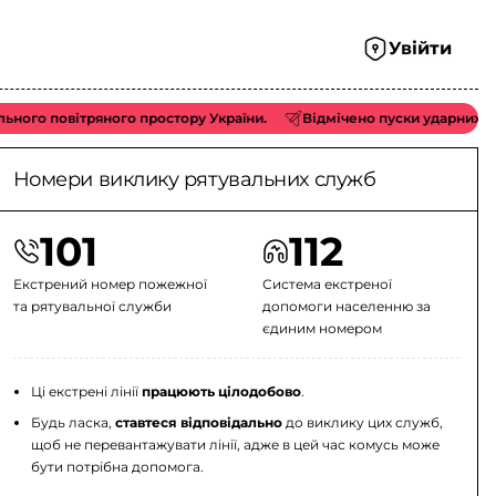
Увійти
повітряного простору України.
Відмічено пуски ударних БпЛА ти
Номери виклику рятувальних служб
101
112
Екстрений номер пожежної
Система екстреної
та рятувальної служби
допомоги населенню за
єдиним номером
Ці екстрені лінії
працюють цілодобово
.
Будь ласка,
ставтеся відповідально
до виклику цих служб,
щоб не перевантажувати лінії, адже в цей час комусь може
бути потрібна допомога.