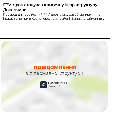
FPV-дрон атакував критичну інфраструктуру 
Донеччини
Посеред дня російський FPV-дрон атакував об’єкт критичної
інфраструктури в Краматорському районі. Виникло займання
трансформатора та розлитого мастила.