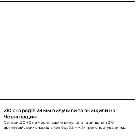
210 снарядів 23 мм вилучили та знищили на 
Чернігівщині
Сапери ДСНС на Чернігівщині вилучили та знищили 210
артилерійських снарядів калібру 23 мм. Їх транспортували на
спеціальний майданчик і пізніше контрольовано підірвали.