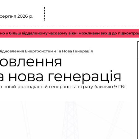
 серпня 2026 р.
ільш віддаленому часовому вікні можливий вихід до підконтрольного 
ідновлення Енергосистеми Та Нова Генерація
новлення
 нова генерація
 новій розподіленій генерації та втрату близько 9 ГВт