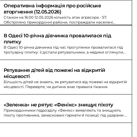
Оперативна інформація про російське 
вторгнення (12.05.2026)
Станом на 16:00 12.05.2026 кількість атак агресора - 57.
Обстріляно прикордонні райони, постраждали населені
пункти Сумщини та Чернігівщини.
В Одесі 10-річна дівчинка провалилася під 
плитку
В Одесі 10-річна дівчинка під час прогулянки провалилася під
тротуарну плитку: її дістали рятувальники, а медики оглянули
дитину.
Рятування дітей від пожежі на відкритій 
місцевості
Більшість дітей не знають, як рятуватися від пожежі на відкритій
місцевості. Перевірте, чи дитина знає правила тікання.
«Зеленка» не рятує: «Фенікс» знищує піхоту
Прикордонники підрозділу «Фенікс» виявляють та знищують
піхоту противника, замасковані гармати й позиції; під ударами -
мотоциклісти.