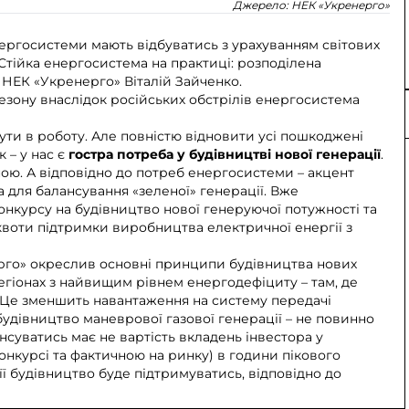
Джерело:
НЕК «Укренерго»
ергосистеми мають відбуватись з урахуванням світових
«Стійка енергосистема на практиці: розподілена
 НЕК «Укренерго» Віталій Зайченко.
зону внаслідок російських обстрілів енергосистема
ти в роботу. Але повністю відновити усі пошкоджені
 – у нас є
гостра потреба у будівництві нової генерації
.
ною. А відповідно до потреб енергосистеми – акцент
 для балансування «зеленої» генерації. Вже
нкурсу на будівництво нової генеруючої потужності та
квоти підтримки виробництва електричної енергії з
ерго» окреслив основні принципи будівництва нових
 регіонах з найвищим рівнем енергодефіциту – там, де
. Це зменшить навантаження на систему передачі
 будівництво маневрової газової генерації – не повинно
нсуватись має не вартість вкладень інвестора у
конкурсі та фактичною на ринку) в години пікового
її будівництво буде підтримуватись, відповідно до