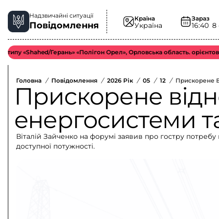
Надзвичайні ситуації
Країна
Зараз
Повідомлення
Україна
16:40
8
 «Shahed/Герань» «Полігон Орел», Орловська область. орієнтовно у б
Головна
/
Повідомлення
/
2026 Рік
/
05
/
12
/
Прискорене В
Прискорене від
енергосистеми та
Віталій Зайченко на форумі заявив про гостру потребу в
доступної потужності.