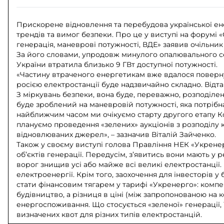
Прискорене відновлення та перебудова української ен
трендів та вимог безпеки. Про це у виступі на форумі 
генерація, маневрові потужності, ВДЕ» заявив очільник
За його словами, упродовж минулого опалювального се
України втратила близько 9 ГВт доступної потужності.
«Частину втраченого енергетикам вже вдалося поверну
росією електростанції буде надзвичайно складно. Відтак
З міркувань безпеки, вона буде, переважно, розподіле
буде зроблений на маневровій потужності, яка потрібна
найближчим часом ми очікуємо старту другого етапу Ко
плануємо проведення «зелених» аукціонів з розподілу 
відновлюваних джерел», – зазначив Віталій Зайченко.
Також у своєму виступі голова Правління НЕК «Укрен
об’єктів генерації. Передусім, з’явитись вони мають у
ворог знищив усі або майже всі великі електростанції
електроенергії. Крім того, заохочення для інвесторів у
стати фінансовим тягарем у тарифі «Укренерго»: компе
будівництво, а різниця в ціні (між запропонованою на 
енергоспоживання. Що стосується «зеленої» генерації, 
визначених квот для різних типів електростанцій.