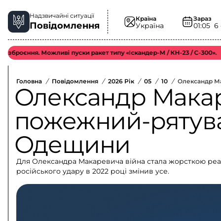
Надзвичайні ситуації
Країна
Зараз
Повідомлення
Україна
01:05
6
ння. Можливі пуски ракет типу «Іскандер-М / КН-23 / С-300».
Відм
Головна
/
Повідомлення
/
2026 Рік
/
05
/
10
/
Олександр М
Олександр Макар
пожежний-рятув
Одещини
Для Олександра Макаревича війна стала жорсткою реал
російського удару в 2022 році змінив усе.