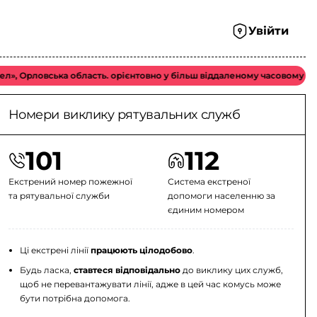
Увійти
овська область. орієнтовно у більш віддаленому часовому вікні можл
Номери виклику рятувальних служб
101
112
Екстрений номер пожежної
Система екстреної
та рятувальної служби
допомоги населенню за
єдиним номером
Ці екстрені лінії
працюють цілодобово
.
Будь ласка,
ставтеся відповідально
до виклику цих служб,
щоб не перевантажувати лінії, адже в цей час комусь може
бути потрібна допомога.