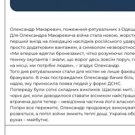
Олександр Макаревич, пожежний-рятувальник з Оде
Для Олександра Макаревича війна стала новою, жорстко
перший виїзд на ліквідацію наслідків російського удар
просто додатковим вантажем, а символом незворотності
«Ми вперше вдягли бронезахист, чітко розуміючи: поп
техніку окупантів і знали, що ворог десь зовсім поруч, 
на місці, ми потрібні людям», – згадує Олександр.
Того дня рятувальники стали для містян не лише фахівц
бракувало. В очах постраждалих Олександр бачив біль, 
надію, яку приносила поява людей у формі ДСНС.
Попереду були сотні складних викликів. Щасливі миті, 
чорні дні, коли доводилося ставати вісником найстраш
втрачена доля тепер – невід’ємна частина його власног
Попри все пережите, Олександр продовжує виконувати 
розвіється, а попіл війни змиють теплі дощі. Україна о
руках – майбутнє.