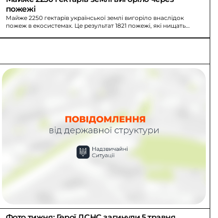
пожежі
Майже 2250 гектарів української землі вигоріло внаслідок
пожеж в екосистемах. Це результат 1821 пожежі, які нищать
природу.
Фото тижня: Герої ДСНС загинули 5 травня