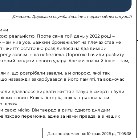
Джерело:
Державна служба України з надзвичайних ситуацій
щини
ю реальністю. Проте саме той день у 2022 році –
у – змінив усе. Важкий бронежилет на плечах став не
: життя остаточно розділилося на два виміри.
ереду зовсім інша небезпека. Дорогою бачили розбиту
готовий завдати нового удару. Але ми знали й інше – там,
ями, що розгрібали завали, а й опорою, якої так
що назавжди закарбувався в його пам’яті, та водночас
коли вдавалося вирвати життя з пазурів смерті, і були
ніших новин. Кожна історія, кожна врятована чи
о шляху.
свою місію. Він твердо вірить: одного дня дим
бов’язково переможе, адже за нами правда, а в наших
Дата повідомлення: 10 трав. 2026 р., 17:05:38