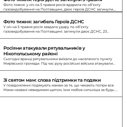
Фото тижня: у ніч на 5 травня росія вдарила по об’єкту
газовидобування на Полтавщині, двоє героїв ДСНС загинули,
ще 23 поранені.
Фото тижня: загибель Героїв ДСНС
У ніч на 5 травня росія завдала удару по об’єкту
газовидобування на Полтавщині: загинули двоє ДСНС, 23
рятувальники поранені. Україна платить найвищу ціну.
Росіяни атакували рятувальників у 
Нікопольському районі
Сьогодні вранці рятувальники виїхали до населеного пункту
Мирівської громади. Під час руху російські війська атакували
пожежно-рятувальний автомобіль.
Зі святом мам: слова підтримки та подяки
У повідомленні подякують мамам за те, що чекають попри все.
Мами названі невидимим щитом, їхня любов сильніша за будь-
яку стихію.