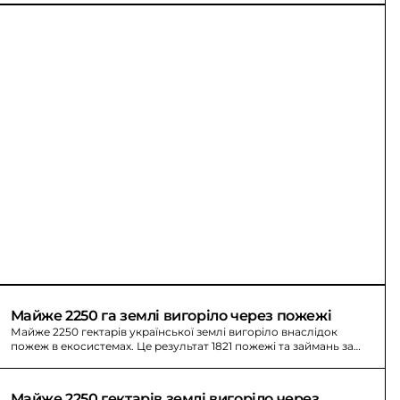
Майже 2250 га землі вигоріло через пожежі
Майже 2250 гектарів української землі вигоріло внаслідок
пожеж в екосистемах. Це результат 1821 пожежі та займань за
областями.
Майже 2250 гектарів землі вигоріло через 