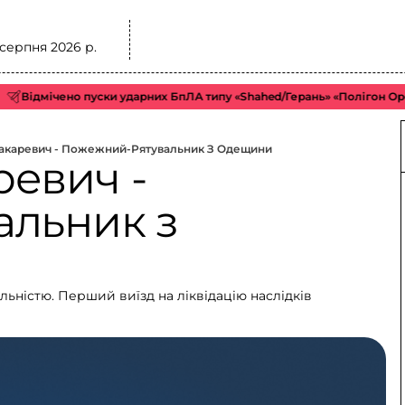
 серпня 2026 р.
ічено пуски ударних БпЛА типу «Shahed/Герань» «Полігон Орел», Орл
акаревич - Пожежний-Рятувальник З Одещини
евич -
альник з
ьністю. Перший виїзд на ліквідацію наслідків