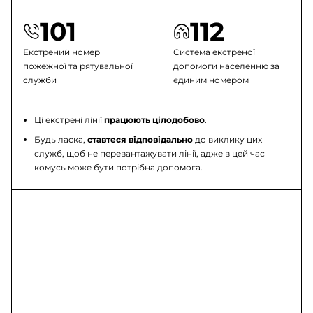
101
112
Екстрений номер
Система екстреної
пожежної та рятувальної
допомоги населенню за
служби
єдиним номером
Ці екстрені лінії
працюють цілодобово
.
Будь ласка,
ставтеся відповідально
до виклику цих
служб, щоб не перевантажувати лінії, адже в цей час
комусь може бути потрібна допомога.