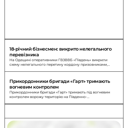
18-річний бізнесмен: викрито нелегального 
перевізника
На Одещині оперативники ГВЗВВБ «Південь» викрили
схему нелегального перетину кордону призовниками,
організовану 18-річним «бізнесменом».
Прикордонники бригади «Гарт» тримають 
вогневим контролем
Прикордонники бригади «Гарт» тримають під вогневим
контролем ворожу територію на Південно-
Слобожанському напрямку: будь-який рух фіксується й
накривається. Днями знищили артилерійську позицію
противника та транспортні засоби для підвезення
особового складу і боєкомплекту.