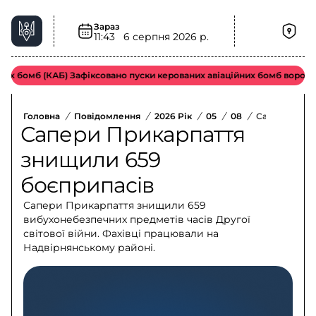
Зараз
11:43
6 серпня 2026 р.
 бомб (КАБ) Зафіксовано пуски керованих авіаційних бомб ворожою т
Головна
/
Повідомлення
/
2026 Рік
/
05
/
08
/
Сапери Прик
Сапери Прикарпаття
знищили 659
боєприпасів
Сапери Прикарпаття знищили 659
вибухонебезпечних предметів часів Другої
світової війни. Фахівці працювали на
Надвірнянському районі.