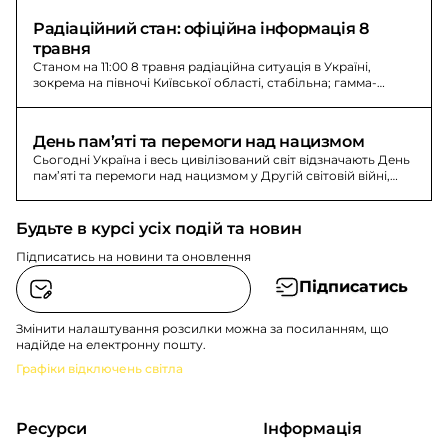
Київщині триває.
Радіаційний стан: офіційна інформація 8 
травня
Станом на 11:00 8 травня радіаційна ситуація в Україні,
зокрема на півночі Київської області, стабільна; гамма-
випромінювання в межах норми.
День пам’яті та перемоги над нацизмом
Сьогодні Україна і весь цивілізований світ відзначають День
пам’яті та перемоги над нацизмом у Другій світовій війні,
вшановуючи всіх, хто зупинив тотальне зло.
Будьте в курсі усіх подій та новин
Підписатись на новини та оновлення
Підписатись
Змінити налаштування розсилки можна за посиланням, що
надійде на електронну пошту.
Графіки відключень світла
Ресурси
Інформація