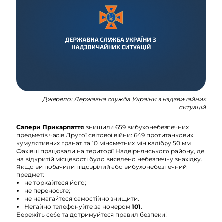
Джерело:
Державна служба України з надзвичайних
ситуацій
Сапери Прикарпаття
знищили 659 вибухонебезпечних
предметів часів Другої світової війни: 649 протитанкових
кумулятивних гранат та 10 мінометних мін калібру 50 мм
Фахівці працювали на території Надвірнянського району, де
на відкритій місцевості було виявлено небезпечну знахідку.
Якщо ви побачили підозрілий або вибухонебезпечний
предмет:
не торкайтеся його;
не переносьте;
не намагайтеся самостійно знищити.
Негайно телефонуйте за номером
101
.
Бережіть себе та дотримуйтеся правил безпеки!