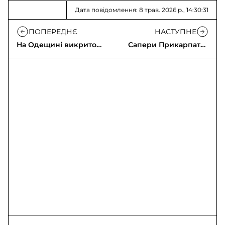
Дата повідомлення: 8 трав. 2026 р., 14:30:31
ПОПЕРЕДНЄ
НАСТУПНЕ
На Одещині викрито
Сапери Прикарпаття
незаконного
знищили 659
перевізника за
вибухонебезпечних
кордон
предметів