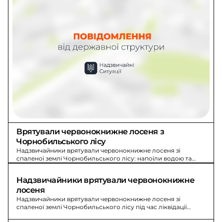
Врятували червонокнижне лосеня з 
Чорнобильського лісу
Надзвичайники врятували червонокнижне лосеня зі
спаленої землі Чорнобильського лісу: напоїли водою та
передадуть фахівцям. Ліквідація пожежі на Київщині триває.
Надзвичайники врятували червонокнижне 
лосеня
Надзвичайники врятували червонокнижне лосеня зі
спаленої землі Чорнобильського лісу під час ліквідації
пожежі. Лосеня передадуть фахівцям, а ліквідація пожежі на