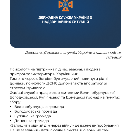
Джерело:
Державна служба України з надзвичайних
ситуацій
Психологічна підтримка під час евакуації людей з
прифронтових територій Харківщини
Тим, хто через обстріли був змушений покинути рідні
домівки, психологи ДСНС допомагають впоратися зі
стресом і тривогою.
Фахівці служби працюють з жителями Великобурлуцької,
Богодухівської, Куп’янської та Донецької громад на пунктах
збору.
Великобурлуцька громада
Богодухівська громада
Куп’янська громада
Донецька громада
«Залишити рідний дім через війну - це важке випробування.
Наше завдання - дати людям відчуття, що вони не самі,