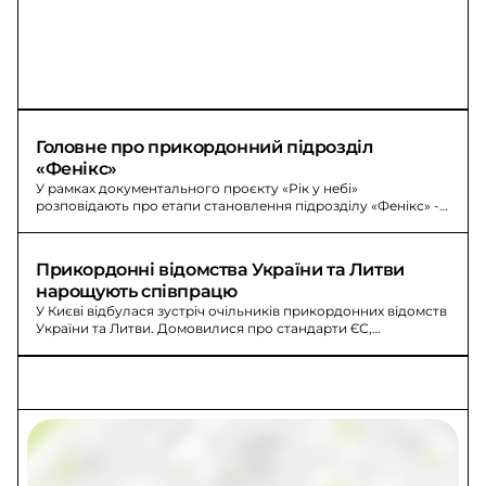
Головне про прикордонний підрозділ 
«Фенікс»
У рамках документального проєкту «Рік у небі»
розповідають про етапи становлення підрозділу «Фенікс» -
від перших дронів до масштабування.
Прикордонні відомства України та Литви 
нарощують співпрацю
У Києві відбулася зустріч очільників прикордонних відомств
України та Литви. Домовилися про стандарти ЄС,
інтегроване управління кордонами та обмін досвідом.