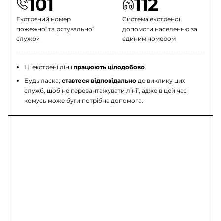
101
112
Екстрений номер
Система екстреної
пожежної та рятувальної
допомоги населенню за
служби
єдиним номером
Ці екстрені лінії
працюють цілодобово
.
Будь ласка,
ставтеся відповідально
до виклику цих
служб, щоб не перевантажувати лінії, адже в цей час
комусь може бути потрібна допомога.