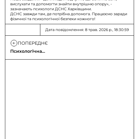
вислухати та допомогти знайти внутрішню опору», -
зазначають психологи ДСНС Харківщини.
ДСНС завжди там, де потрібна допомога. Працюємо заради
фізичної та психологічної безпеки кожного!
Дата повідомлення: 8 трав. 2026 р., 18:30:59
ПОПЕРЕДНЄ
Психологічна
підтримка під час
евакуації Харківщини