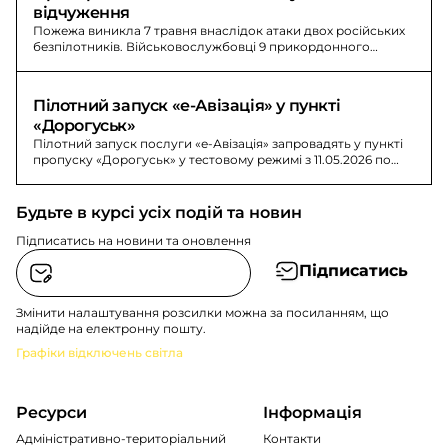
відчуження
Пожежа виникла 7 травня внаслідок атаки двох російських
безпілотників. Військовослужбовці 9 прикордонного
загону допомагали гасити та локалізувати осередки
займання.
Пілотний запуск «е-Авізація» у пункті 
«Дорогуськ»
Пілотний запуск послуги «е-Авізація» запровадять у пункті
пропуску «Дорогуськ» у тестовому режимі з 11.05.2026 по
15.05.2026. Система передбачає обов’язкове електронне
бронювання часу та місця прибуття.
Будьте в курсі усіх подій та новин
Підписатись на новини та оновлення
Підписатись
Змінити налаштування розсилки можна за посиланням, що
надійде на електронну пошту.
Графіки відключень світла
Ресурси
Інформація
Адміністративно-територіальний
Контакти