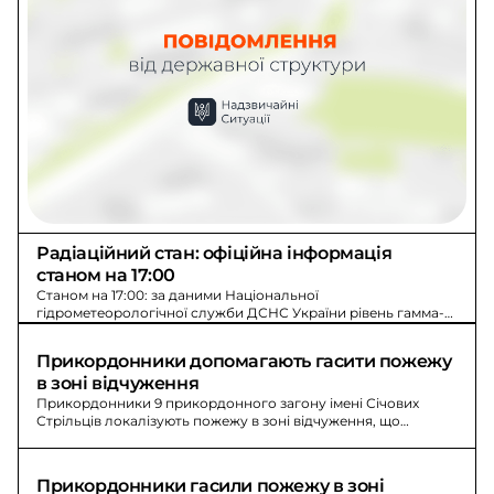
Радіаційний стан: офіційна інформація 
станом на 17:00
Станом на 17:00: за даними Національної
гідрометеорологічної служби ДСНС України рівень гамма-
випромінювання - у межах норми по всій території.
Прикордонники допомагають гасити пожежу 
в зоні відчуження
Прикордонники 9 прикордонного загону імені Січових
Стрільців локалізують пожежу в зоні відчуження, що
виникла 7 травня через атаку двох безпілотників.
Прикордонники гасили пожежу в зоні 