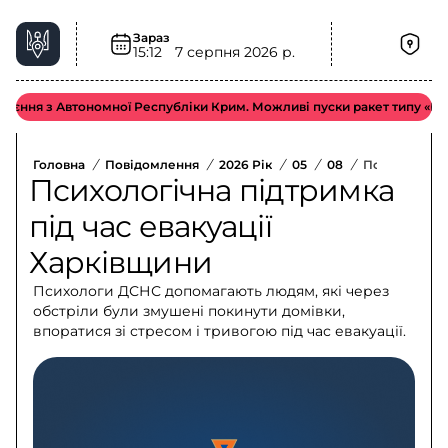
Зараз
15:12
7 серпня 2026 р.
 з Автономної Республіки Крим. Можливі пуски ракет типу «Іскандер-
Головна
/
Повідомлення
/
2026 Рік
/
05
/
08
/
Психологічна
Психологічна підтримка
під час евакуації
Харківщини
Психологи ДСНС допомагають людям, які через
обстріли були змушені покинути домівки,
впоратися зі стресом і тривогою під час евакуації.