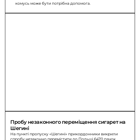
комусь може бути потрібна допомога.
Пробу незаконного переміщення сигарет на 
Шегині
На пункті пропуску «Шегині» прикордонники викрили
спробу незаконно перемістити до Польщі 6470 пачок