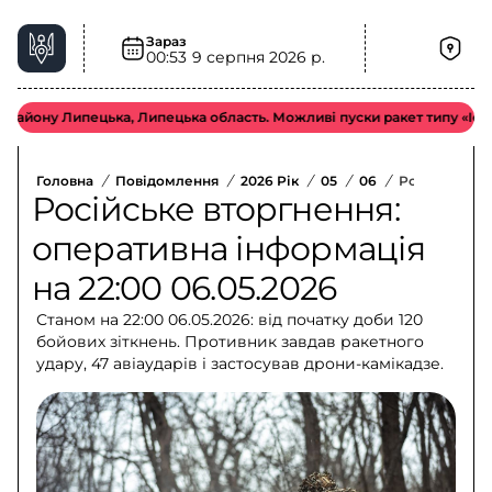
Зараз
00:53
9 серпня 2026 р.
 Липецька, Липецька область. Можливі пуски ракет типу «Іскандер-М 
Головна
/
Повідомлення
/
2026 Рік
/
05
/
06
/
Російське Вт
Російське вторгнення:
оперативна інформація
на 22:00 06.05.2026
Станом на 22:00 06.05.2026: від початку доби 120
бойових зіткнень. Противник завдав ракетного
удару, 47 авіаударів і застосував дрони-камікадзе.