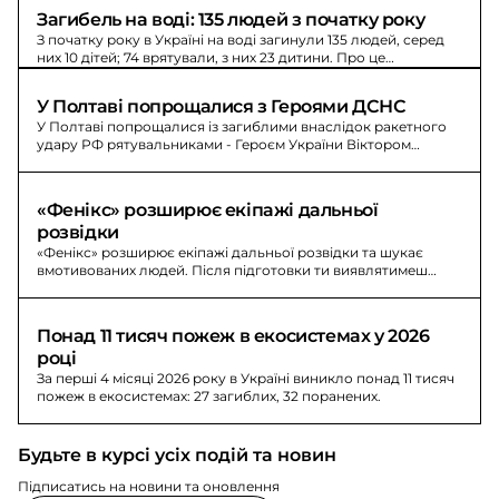
Загибель на воді: 135 людей з початку року
З початку року в Україні на воді загинули 135 людей, серед
них 10 дітей; 74 врятували, з них 23 дитини. Про це
повідомив директор ДСНС.
У Полтаві попрощалися з Героями ДСНС
У Полтаві попрощалися із загиблими внаслідок ракетного
удару РФ рятувальниками - Героєм України Віктором
Кузьменком та Дмитром Скрилем. Люди утворили живий
коридор і віддали останню шану.
«Фенікс» розширює екіпажі дальньої 
розвідки
«Фенікс» розширює екіпажі дальньої розвідки та шукає
вмотивованих людей. Після підготовки ти виявлятимеш
ворожі об’єкти в режимі реального часу.
Понад 11 тисяч пожеж в екосистемах у 2026 
році
За перші 4 місяці 2026 року в Україні виникло понад 11 тисяч
пожеж в екосистемах: 27 загиблих, 32 поранених.
Будьте в курсі усіх подій та новин
Підписатись на новини та оновлення