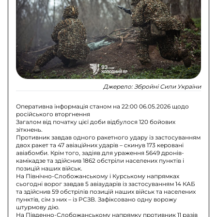
Джерело:
Збройні Сили України
Оперативна інформація станом на 22:00 06.05.2026 щодо
російського вторгнення
Загалом від початку цієї доби відбулося 120 бойових
зіткнень.
Противник завдав одного ракетного удару із застосуванням
двох ракет та 47 авіаційних ударів – скинув 173 керовані
авіабомби. Крім того, задіяв для ураження 5649 дронів-
камікадзе та здійснив 1862 обстріли населених пунктів і
позицій наших військ.
На Північно-Слобожанському і Курському напрямках
сьогодні ворог завдав 5 авіаударів із застосуванням 14 КАБ
та здійснив 59 обстрілів позицій наших військ та населених
пунктів, сім з них – із РСЗВ. Зафіксовано одну ворожу
штурмову дію.
На Південно-Слобожанському напрямку противник 11 разів