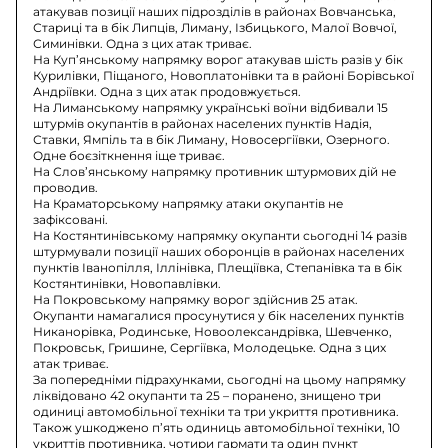
атакував позиції наших підрозділів в районах Вовчанська,
Стариці та в бік Липців, Лиману, Ізбицького, Малої Вовчої,
Симинівки. Одна з цих атак триває.
На Куп’янському напрямку ворог атакував шість разів у бік
Курилівки, Піщаного, Новоплатонівки та в районі Борівської
Андріївки. Одна з цих атак продовжується.
На Лиманському напрямку українські воїни відбивали 15
штурмів окупантів в районах населених пунктів Надія,
Ставки, Ямпіль та в бік Лиману, Новосергіївки, Озерного.
Одне боєзіткнення іще триває.
На Слов’янському напрямку противник штурмових дій не
проводив.
На Краматорському напрямку атаки окупантів не
зафіксовані.
На Костянтинівському напрямку окупанти сьогодні 14 разів
штурмували позиції наших оборонців в районах населених
пунктів Іванопілля, Іллінівка, Плещіївка, Степанівка та в бік
Костянтинівки, Новопавлівки.
На Покровському напрямку ворог здійснив 25 атак.
Окупанти намагалися просунутися у бік населених пунктів
Никанорівка, Родинське, Новоолександрівка, Шевченко,
Покровськ, Гришине, Сергіївка, Молодецьке. Одна з цих
атак триває.
За попередніми підрахунками, сьогодні на цьому напрямку
ліквідовано 42 окупанти та 25 – поранено, знищено три
одиниці автомобільної техніки та три укриття противника.
Також ушкоджено п’ять одиниць автомобільної техніки, 10
укриттів противника, чотири гармати та один пункт