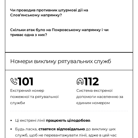
Чи проводив противник штурмові дії на
Слов’янському напрямку?
Скільки атак було на Покровському напрямку і чи
триває одна з них?
Номери виклику рятувальних служб
101
112
Екстрений номер
Система екстреної
пожежної та рятувальної
допомоги населенню за
служби
єдиним номером
Ці екстрені лінії
працюють цілодобово
.
Будь ласка,
ставтеся відповідально
до виклику цих
служб, щоб не перевантажувати лінії, адже в цей час