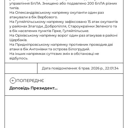
управління БпЛА. Знищено або подавлено 200 БпЛА різних
типів.
На Олександрівському напрямку окупанти один раз
атакували в бік Вербового.
На Гуляйпільському напрямку зафіксовано 15 атак окупантів
у районах Злагоди, Добропілля, Староукраїнки Зеленого та
в бік населених пунктів Гірке, Гуляйпільське.
На Оріхівському напрямку ворог один раз атакував в районі
Щербаків.
На Придніпровському напрямку противник проводив дві
атаки в бік Антонівки та острова Білогрудий.
На інших напрямках суттєвих змін в обстановці не
відбулось.
Дата повідомлення: 6 трав. 2026 р., 22:01:34
ПОПЕРЕДНЄ
Доповідь Президенту
щодо законодавчих
рішень