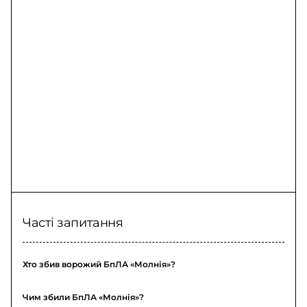
Донеччини
Часті запитання
Хто збив ворожий БпЛА «Молнія»?
Чим збили БпЛА «Молнія»?