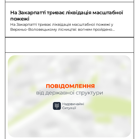
На Закарпатті триває ліквідація масштабної 
пожежі
На Закарпатті триває ліквідація масштабної пожежі у
Верхньо-Воловецькому лісництві: вогнем пройдено
близько 75 га, до гасіння залучено 243 особи і 46 техніки.