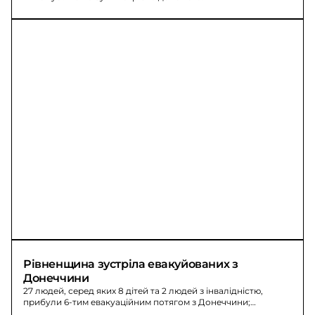
Рівненщина зустріла евакуйованих з 
Донеччини
27 людей, серед яких 8 дітей та 2 людей з інвалідністю,
прибули 6-тим евакуаційним потягом з Донеччини;
рятувальники й психологи ДСНС допомогли пасажирам.