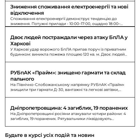
Зниження споживання електроенергії та нові 
відключення
Споживання електроенергії демонструє тенденцію до
зниження. Потужні прилади - 10:00–17:00, ощадно 18:00–
22:00. На ранок нові знеструмлення у Донецькій,
Запорізькій та Харківській областях.
Двоє людей постраждали через атаку БпЛА у 
Харкові
У Харкові удар ворожого БпЛА припав поруч із приватним
будинком: виникла пожежа площею 120 кв. м. Двоє людей
постраждали.
РУБпАК «Прайм»: знищено гармати та склад 
пального
На Північно-Слобожанському напрямку РУБпАК «Прайм»
знищили три гармати Д-30, вантажні та легкові автівки,
склад пального й РЕБ.
Дніпропетровщина: 4 загиблих, 19 поранених
На Дніпропетровщині росіяни атакували чотири райони: 4
загиблих, 19 поранених. Рятувальники ліквідовують
наслідки обстрілів.
Будьте в курсі усіх подій та новин