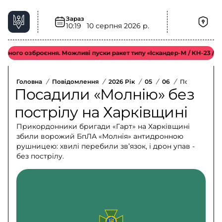
Зараз
10:19
10 серпня 2026 р.
го озброєння. Можливі пуски ракет типу «Іскандер-М / КН-23 / С-300»
Головна
/
Повідомлення
/
2026 Рік
/
05
/
06
/
Посадили «М
Посадили «Молнію» без
пострілу на Харківщині
Прикордонники бригади «Гарт» на Харківщині
збили ворожий БпЛА «Молнія» антидронною
рушницею: хвилі перебили зв’язок, і дрон упав -
без пострілу.