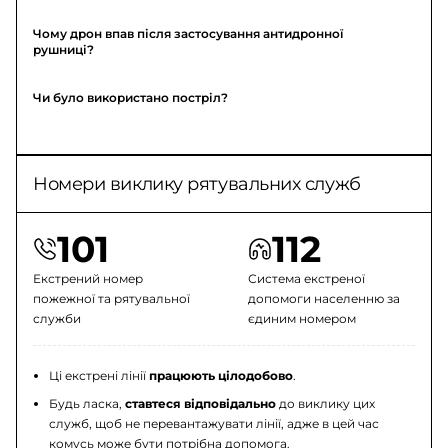
Чому дрон впав після застосування антидронної
рушниці?
Чи було використано постріл?
Номери виклику рятувальних служб
101
112
Екстрений номер
Система екстреної
пожежної та рятувальної
допомоги населенню за
служби
єдиним номером
Ці екстрені лінії
працюють цілодобово
.
Будь ласка,
ставтеся відповідально
до виклику цих
служб, щоб не перевантажувати лінії, адже в цей час
комусь може бути потрібна допомога.