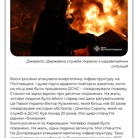
Джерело:
Державна служба України з надзвичайних
ситуацій
Вночі росіяни атакували енергетичну інфраструктуру на
Полтавщині. І дуже підло вдарили повторно ракетою, коли
на місці вже були працівники ДСНС – ліквідовували пожежу.
Станом на зараз відомо про десятки поранених. На жаль,
чотири людини було вбито і серед них двоє рятувальників.
Це Герой України Віктор Кузьменко, який більш ніж 50 разів
ліквідовував наслідки обстрілів, і Дмитро Скриль, який на
службі в ДСНС був понад 20 років. Мої щирі співчуття
рідним і близьким.
Били росіяни й по Харківщині. Четверо людей було
поранено. На жаль, одна людина загинула. Мої співчуття.
На Дніпровщині атакували критичну інфраструктуру. Троє
людей поранено в області. У Павлограді пошкодили ЛЕП,