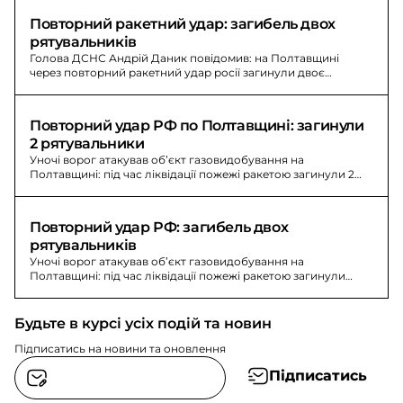
Повторний ракетний удар: загибель двох 
рятувальників
Голова ДСНС Андрій Даник повідомив: на Полтавщині
через повторний ракетний удар росії загинули двоє
рятувальників, ще 23 рятувальники зазнали поранень
різного ступеня тяжкості.
Повторний удар РФ по Полтавщині: загинули 
2 рятувальники
Уночі ворог атакував обʼєкт газовидобування на
Полтавщині: під час ліквідації пожежі ракетою загинули 2
рятувальники, ще 2 людини.
Повторний удар РФ: загибель двох 
рятувальників
Уночі ворог атакував об’єкт газовидобування на
Полтавщині: під час ліквідації пожежі ракетою загинули
двоє рятувальників. Також є загиблі, поранені й травмовані.
Будьте в курсі усіх подій та новин
Підписатись на новини та оновлення
Підписатись