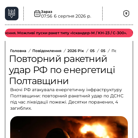
Зараз
07:56
6 серпня 2026 р.
. Можливі пуски ракет типу «Іскандер-М / КН-23 / С-300».
Відміч
Головна
/
Повідомлення
/
2026 Рік
/
05
/
05
/
Повторний Р
Повторний ракетний
удар РФ по енергетиці
Полтавщини
Вночі РФ атакувала енергетичну інфраструктуру
Полтавщини: повторний ракетний удар по ДСНС
під час ліквідації пожежі. Десятки поранених, 4
загиблих.