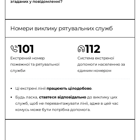
згаданих у повідомленні?
Номери виклику рятувальних служб
101
112
Екстрений номер
Система екстреної
пожежної та рятувальної
допомоги населенню за
служби
єдиним номером
Ці екстрені лінії
працюють цілодобово
.
Будь ласка,
ставтеся відповідально
до виклику цих
служб, щоб не перевантажувати лінії, адже в цей час
комусь може бути потрібна допомога.