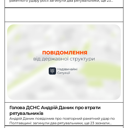
ракетного удару росії загинули два рятувальники, ще 23
зазнали поранень різного ступеня.
Голова ДСНС Андрій Даник про втрати 
рятувальників
Андрій Даник повідомив про повторний ракетний удар по
Полтавщині: загинули два рятувальники, ще 23 зазнали
поранень. Він вирушає на місце пожежі.