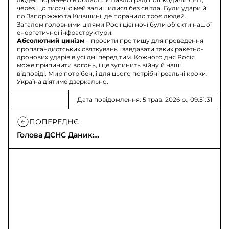
через що тисячі сімей залишилися без світла. Були удари й
по Запоріжжю та Київщині, де поранило троє людей.
Загалом головними цілями Росії цієї ночі були обʼєкти нашої
енергетичної інфраструктури.
Абсолютний цинізм
– просити про тишу для проведення
пропагандистських святкувань і завдавати таких ракетно-
дронових ударів в усі дні перед тим. Кожного дня Росія
може припинити вогонь, і це зупинить війну й наші
відповіді. Мир потрібен, і для цього потрібні реальні кроки.
Україна діятиме дзеркально.
Дата повідомлення: 5 трав. 2026 р., 09:51:31
ПОПЕРЕДНЄ
Голова ДСНС Даник:
втрати після
ракетного удару на
Полтавщині