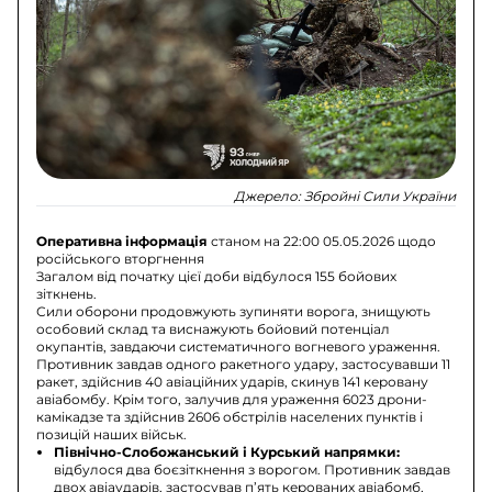
Джерело:
Збройні Сили України
Оперативна інформація
станом на 22:00 05.05.2026 щодо
російського вторгнення
Загалом від початку цієї доби відбулося 155 бойових
зіткнень.
Сили оборони продовжують зупиняти ворога, знищують
особовий склад та виснажують бойовий потенціал
окупантів, завдаючи систематичного вогневого ураження.
Противник завдав одного ракетного удару, застосувавши 11
ракет, здійснив 40 авіаційних ударів, скинув 141 керовану
авіабомбу. Крім того, залучив для ураження 6023 дрони-
камікадзе та здійснив 2606 обстрілів населених пунктів і
позицій наших військ.
Північно-Слобожанський і Курський напрямки:
відбулося два боєзіткнення з ворогом. Противник завдав
двох авіаударів, застосував п’ять керованих авіабомб,