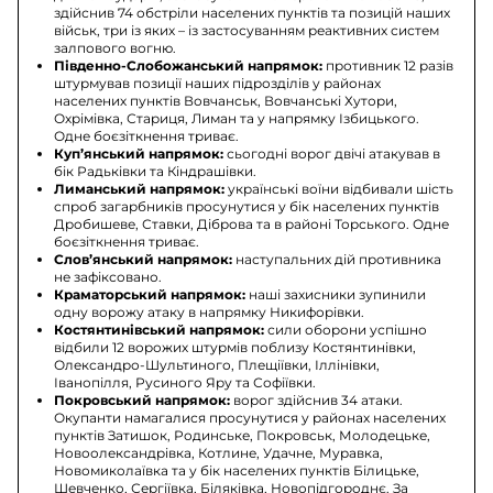
здійснив 74 обстріли населених пунктів та позицій наших
військ, три із яких – із застосуванням реактивних систем
залпового вогню.
Південно-Слобожанський напрямок:
противник 12 разів
штурмував позиції наших підрозділів у районах
населених пунктів Вовчанськ, Вовчанські Хутори,
Охрімівка, Стариця, Лиман та у напрямку Ізбицького.
Одне боєзіткнення триває.
Куп’янський напрямок:
сьогодні ворог двічі атакував в
бік Радьківки та Кіндрашівки.
Лиманський напрямок:
українські воїни відбивали шість
спроб загарбників просунутися у бік населених пунктів
Дробишеве, Ставки, Діброва та в районі Торського. Одне
боєзіткнення триває.
Слов’янський напрямок:
наступальних дій противника
не зафіксовано.
Краматорський напрямок:
наші захисники зупинили
одну ворожу атаку в напрямку Никифорівки.
Костянтинівський напрямок:
сили оборони успішно
відбили 12 ворожих штурмів поблизу Костянтинівки,
Олександро-Шультиного, Плещіївки, Іллінівки,
Іванопілля, Русиного Яру та Софіївки.
Покровський напрямок:
ворог здійснив 34 атаки.
Окупанти намагалися просунутися у районах населених
пунктів Затишок, Родинське, Покровськ, Молодецьке,
Новоолександрівка, Котлине, Удачне, Муравка,
Новомиколаївка та у бік населених пунктів Білицьке,
Шевченко, Сергіївка, Біляківка, Новопідгороднє. За