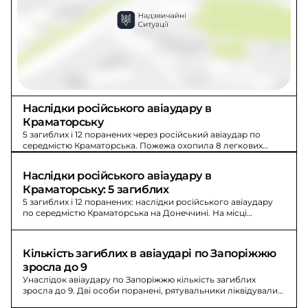
Наслідки російського авіаудару в 
Краматорську
5 загиблих і 12 поранених через російський авіаудар по
середмістю Краматорська. Пожежа охопила 8 легкових
авто, загоряння ліквідовано на 110 кв.м.
Наслідки російського авіаудару в 
Краматорську: 5 загиблих
5 загиблих і 12 поранених: наслідки російського авіаудару
по середмістю Краматорська на Донеччині. На місці
виникла пожежа та ліквідовано загоряння на площі 110 кв.м.
Кількість загиблих в авіаударі по Запоріжжю 
зросла до 9
Унаслідок авіаудару по Запоріжжю кількість загиблих
зросла до 9. Дві особи поранені, рятувальники ліквідували
осередки пожеж, тривають аварійно-рятувальні роботи.