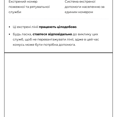
Екстрений номер
Система екстреної
пожежної та рятувальної
допомоги населенню за
служби
єдиним номером
Ці екстрені лінії
працюють цілодобово
.
Будь ласка,
ставтеся відповідально
до виклику цих
служб, щоб не перевантажувати лінії, адже в цей час
комусь може бути потрібна допомога.