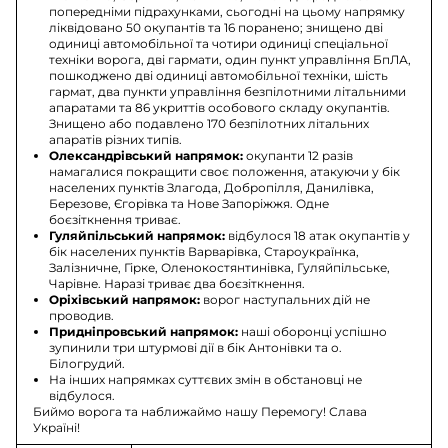
попередніми підрахунками, сьогодні на цьому напрямку
ліквідовано 50 окупантів та 16 поранено; знищено дві
одиниці автомобільної та чотири одиниці спеціальної
техніки ворога, дві гармати, один пункт управління БпЛА,
пошкоджено дві одиниці автомобільної техніки, шість
гармат, два пункти управління безпілотними літальними
апаратами та 86 укриттів особового складу окупантів.
Знищено або подавлено 170 безпілотних літальних
апаратів різних типів.
Олександрівський напрямок:
окупанти 12 разів
намагалися покращити своє положення, атакуючи у бік
населених пунктів Злагода, Добропілля, Данилівка,
Березове, Єгорівка та Нове Запоріжжя. Одне
боєзіткнення триває.
Гуляйпільський напрямок:
відбулося 18 атак окупантів у
бік населених пунктів Варварівка, Староукраїнка,
Залізничне, Гірке, Оленокостянтинівка, Гуляйпільське,
Чарівне. Наразі триває два боєзіткнення.
Оріхівський напрямок:
ворог наступальних дій не
проводив.
Придніпровський напрямок:
наші оборонці успішно
зупинили три штурмові дії в бік Антонівки та о.
Білогрудий.
На інших напрямках суттєвих змін в обстановці не
відбулося.
Биймо ворога та наближаймо нашу Перемогу! Слава
Україні!