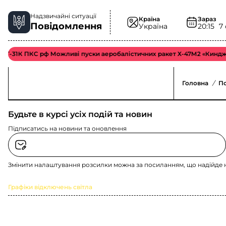
Надзвичайні ситуації
Країна
Зараз
Повідомлення
Україна
20:15
7
іГ-31К ПКС рф Можливі пуски аеробалістичних ракет Х-47М2 «Кинджал
Головна
/
П
Будьте в курсі усіх подій та новин
Підписатись на новини та оновлення
Змінити налаштування розсилки можна за посиланням, що надійде 
Графіки відключень світла