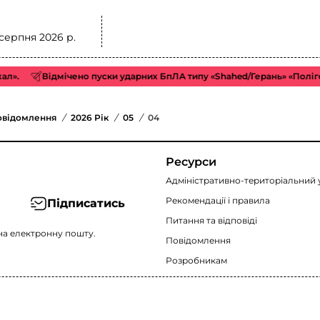
 серпня 2026 р.
».
Відмічено пуски ударних БпЛА типу «Shahed/Герань» «Полігон
овідомлення
/
2026 Рік
/
05
/
04
Ресурси
Адміністративно-територіальний 
Рекомендації i правила
Підписатись
Питання та відповіді
на електронну пошту.
Повідомлення
Розробникам