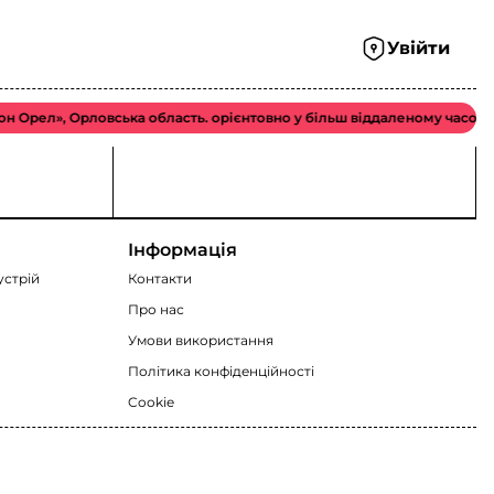
Увійти
 Орел», Орловська область. орієнтовно у більш віддаленому часовому
Інформація
устрій
Контакти
Про нас
Умови використання
Політика конфіденційності
Cookie