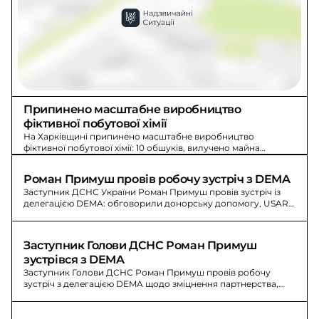
Припинено масштабне виробництво 
фіктивної побутової хімії
На Харківщині припинено масштабне виробництво
фіктивної побутової хімії: 10 обшуків, вилучено майна
орієнтовно на 10 млн грн.
Роман Примуш провів робочу зустріч з DEMA
Заступник ДСНС України Роман Примуш провів зустріч із
делегацією DEMA: обговорили донорську допомогу, USAR
та інженерне забезпечення в умовах війни.
Заступник Голови ДСНС Роман Примуш 
зустрівся з DEMA
Заступник Голови ДСНС Роман Примуш провів робочу
зустріч з делегацією DEMA щодо зміцнення партнерства,
підтримки та обміну досвідом в умовах війни.