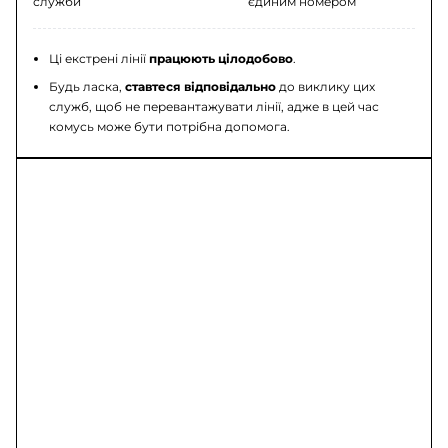
служби
єдиним номером
Ці екстрені лінії
працюють цілодобово
.
Будь ласка,
ставтеся відповідально
до виклику цих
служб, щоб не перевантажувати лінії, адже в цей час
комусь може бути потрібна допомога.