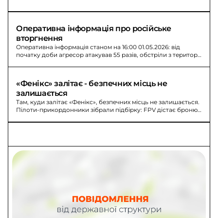
Оперативна інформація про російське 
вторгнення
Оперативна інформація станом на 16:00 01.05.2026: від
початку доби агресор атакував 55 разів, обстріли з території
РФ спричинили ураження населених пунктів та позицій.
«Фенікс» залітає - безпечних місць не 
залишається
Там, куди залітає «Фенікс», безпечних місць не залишається.
Пілоти-прикордонники зібрали підбірку: FPV дістає броню,
логістику й піхоту з філігранною точністю.