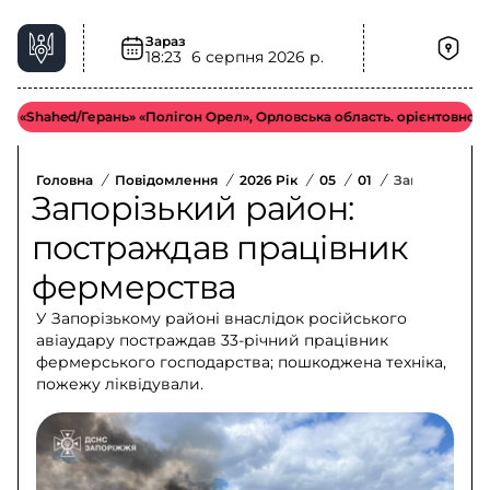
Зараз
18:23
6 серпня 2026 р.
ahed/Герань» «Полігон Орел», Орловська область. орієнтовно у біль
Головна
/
Повідомлення
/
2026 Рік
/
05
/
01
/
Запорізький 
Запорізький район:
постраждав працівник
фермерства
У Запорізькому районі внаслідок російського
авіаудару постраждав 33-річний працівник
фермерського господарства; пошкоджена техніка,
пожежу ліквідували.