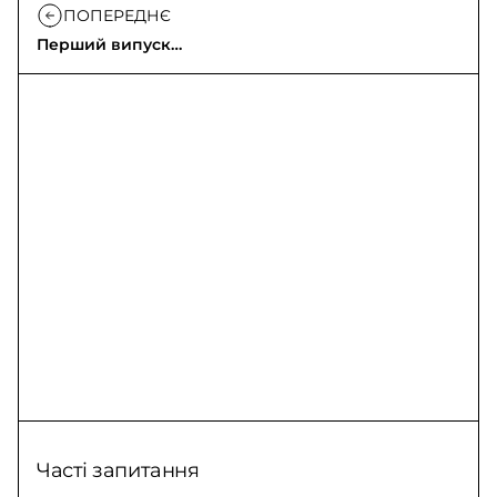
ПОПЕРЕДНЄ
Перший випуск
капеланів для
Держприкордонслужби
Часті запитання