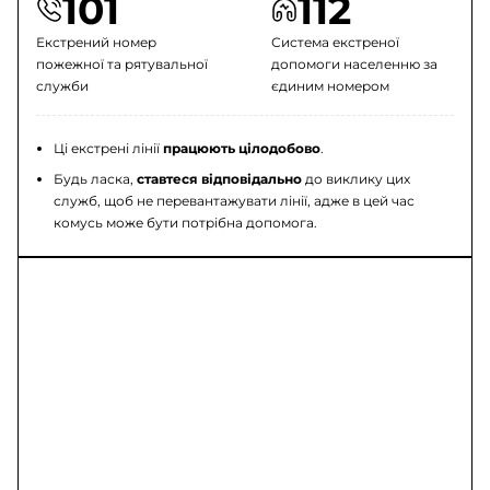
101
112
Екстрений номер
Система екстреної
пожежної та рятувальної
допомоги населенню за
служби
єдиним номером
Ці екстрені лінії
працюють цілодобово
.
Будь ласка,
ставтеся відповідально
до виклику цих
служб, щоб не перевантажувати лінії, адже в цей час
комусь може бути потрібна допомога.