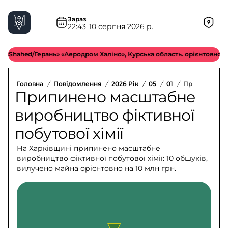
Зараз
22:43
10 серпня 2026 р.
ahed/Герань» «Аеродром Халіно», Курська область. орієнтовно у сер
Головна
/
Повідомлення
/
2026 Рік
/
05
/
01
/
Припинено Ма
Припинено масштабне
виробництво фіктивної
побутової хімії
На Харківщині припинено масштабне
виробництво фіктивної побутової хімії: 10 обшуків,
вилучено майна орієнтовно на 10 млн грн.