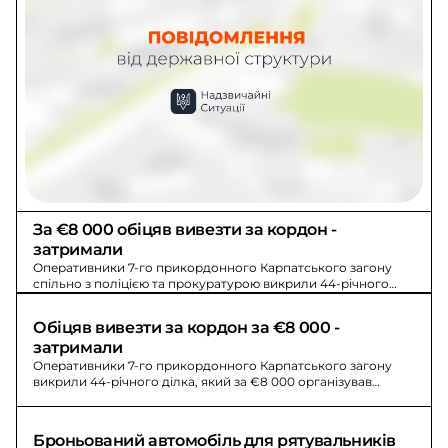
За €8 000 обіцяв вивезти за кордон - 
затримали
Оперативники 7-го прикордонного Карпатського загону
спільно з поліцією та прокуратурою викрили 44-річного
ділка за €8 000; затримали після першого траншу.
Обіцяв вивезти за кордон за €8 000 - 
затримали
Оперативники 7-го прикордонного Карпатського загону
викрили 44-річного ділка, який за €8 000 організував
незаконне переправлення; затримали після першого
траншу.
Броньований автомобіль для рятувальників 