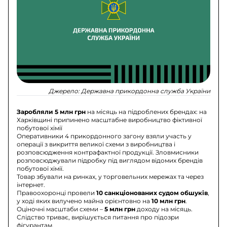
Джерело:
Державна прикордонна служба України
Заробляли 5 млн грн
на місяць на підроблених брендах: на
Харківщині припинено масштабне виробництво фіктивної
побутової хімії
Оперативники 4 прикордонного загону взяли участь у
операції з викриття великої схеми з виробництва і
розповсюдження контрафактної продукції. Зловмисники
розповсюджували підробку під виглядом відомих брендів
побутової хімії.
Товар збували на ринках, у торговельних мережах та через
інтернет.
Правоохоронці провели
10 санкціонованих судом обшуків
,
у ході яких вилучено майна орієнтовно на
10 млн грн
.
Оціночні масштаби схеми –
5 млн грн
доходу на місяць.
Слідство триває, вирішується питання про підозри
фігурантам.