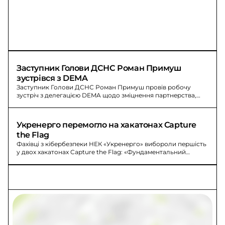
Заступник Голови ДСНС Роман Примуш 
зустрівся з DEMA
Заступник Голови ДСНС Роман Примуш провів робочу
зустріч з делегацією DEMA щодо зміцнення партнерства,
підтримки та обміну досвідом в умовах війни.
Укренерго перемогло на хакатонах Capture 
the Flag
Фахівці з кібербезпеки НЕК «Укренерго» вибороли першість
у двох хакатонах Capture the Flag: «Фундаментальний
захист» та «Поглиблений захист».