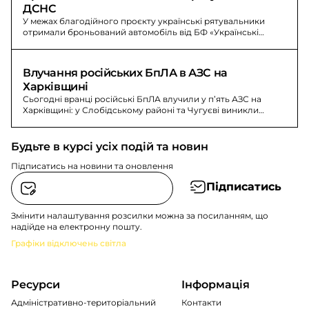
ДСНС
У межах благодійного проєкту українські рятувальники
отримали броньований автомобіль від БФ «Українські
вогнеборці» для роботи в прикордонних районах Сумщини.
Влучання російських БпЛА в АЗС на 
Харківщині
Сьогодні вранці російські БпЛА влучили у п’ять АЗС на
Харківщині: у Слобідському районі та Чугуєві виникли
пожежі, постраждали двоє.
Будьте в курсі усіх подій та новин
Підписатись на новини та оновлення
Підписатись
Змінити налаштування розсилки можна за посиланням, що
надійде на електронну пошту.
Графіки відключень світла
Ресурси
Інформація
Адміністративно-територіальний
Контакти